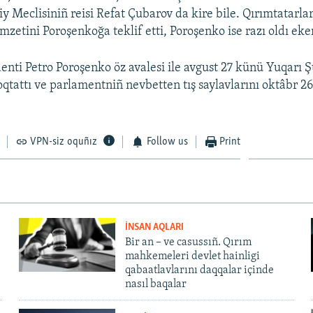
iy Meclisiniñ reisi Refat Çubarov da kire bile. Qırımtatarla
zetini Poroşenkoğa teklif etti, Poroşenko ise razı oldı eke
enti Petro Poroşenko öz avalesi ile avgust 27 künü Yuqarı Ş
toqtattı ve parlamentniñ nevbetten tış saylavlarını oktâbr 
VPN-siz oquñız
Follow us
Print
İNSAN AQLARI
Bir an – ve casussıñ. Qırım
mahkemeleri devlet hainligi
qabaatlavlarını daqqalar içinde
nasıl baqalar