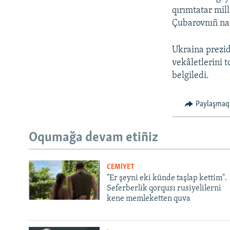
qırımtatar mill
Çubarovnıñ nam
Ukraina prezid
vekâletlerini 
belgiledi.
Paylaşmaq
Oqumağa devam etiñiz
CEMİYET
"Er şeyni eki künde taşlap kettim".
Seferberlik qorqusı rusiyelilerni
kene memleketten quva