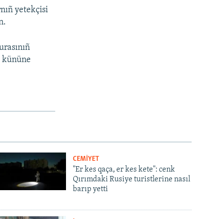
rnıñ yetekçisi
n.
urasınıñ
26 kününe
CEMİYET
"Er kes qaça, er kes kete": cenk
Qırımdaki Rusiye turistlerine nasıl
barıp yetti