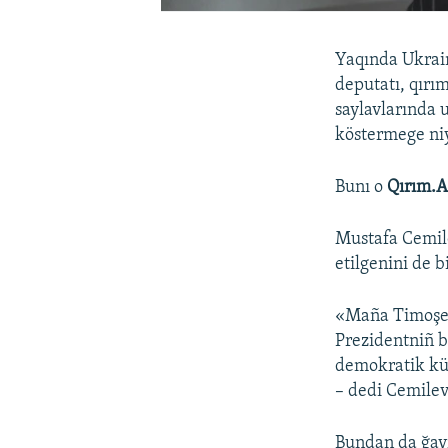
Yaqında Ukrain
deputatı, qırı
saylavlarında 
köstermege niy
Bunı o
Qırım.A
Mustafa Cemile
etilgenini de b
«Maña Timoşenk
Prezidentniñ b
demokratik küç
– dedi Cemilev
Bundan da ğayr