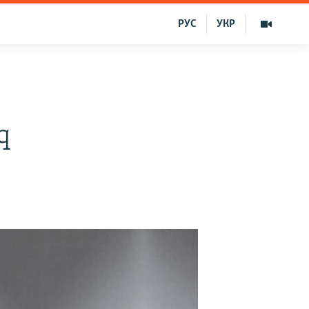
РУС
УКР
q