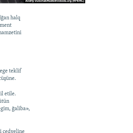
lğan halq
lament
namzetini
ege teklif
 tüşüne.
 etile.
ütün
egim, ğaliba»,
i cedveline