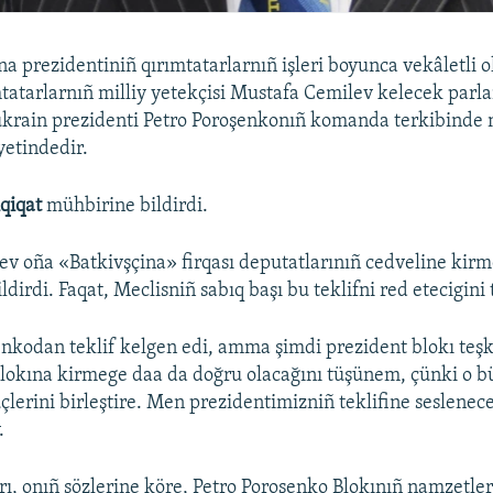
a prezidentiniñ qırımtatarlarnıñ işleri boyunca vekâletli o
mtatarlarnıñ milliy yetekçisi Mustafa Cemilev kelecek par
ukrain prezidenti Petro Poroşenkonıñ komanda terkibinde 
etindedir.
qiqat
mühbirine bildirdi.
v oña «Batkivşçina» firqası deputatlarınıñ cedveline kirm
ildirdi. Faqat, Meclisniñ sabıq başı bu teklifni red etecigini
odan teklif kelgen edi, amma şimdi prezident blokı teşkil
lokına kirmege daa da doğru olacağını tüşünem, çünki o b
lerini birleştire. Men prezidentimizniñ teklifine seslenec
.
ı, onıñ sözlerine köre, Petro Poroşenko Blokınıñ namzetler