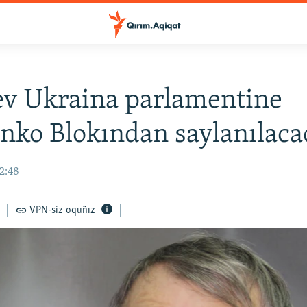
v Ukraina parlamentine
nko Blokından saylanılaca
12:48
VPN-siz oquñız