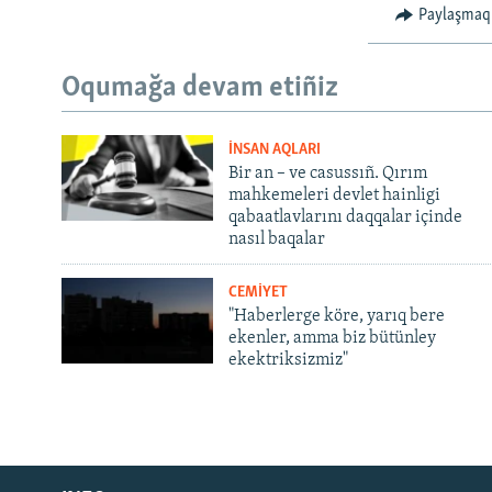
Paylaşmaq
Oqumağa devam etiñiz
İNSAN AQLARI
Bir an – ve casussıñ. Qırım
mahkemeleri devlet hainligi
qabaatlavlarını daqqalar içinde
nasıl baqalar
CEMİYET
"Haberlerge köre, yarıq bere
ekenler, amma biz bütünley
ekektriksizmiz"
Русский