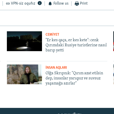
VPN-siz oquñız
Follow us
Print
CEMİYET
"Er kes qaça, er kes kete": cenk
Qırımdaki Rusiye turistlerine nasıl
barıp yetti
İNSAN AQLARI
Olğa Skrıpnık: "Qırım azat etilsin
dep, insanlar yarıqsız ve suvsuz
yaşamağa azırlar"