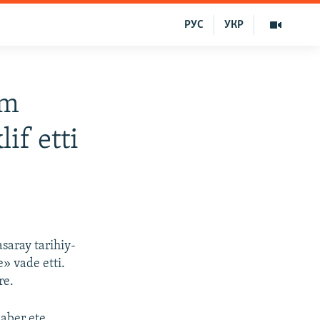
РУС
УКР
ım
if etti
saray tarihiy-
» vade etti.
re.
haber ete