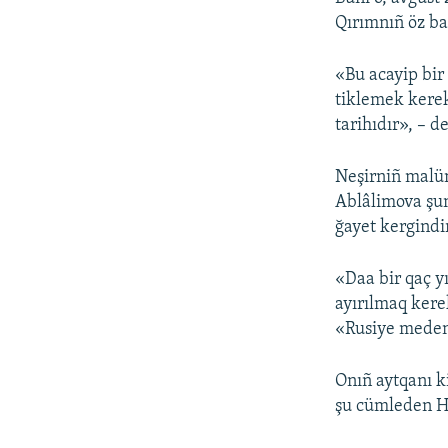
Qırımnıñ öz ba
«Bu acayip bir
tiklemek kerek.
tarihıdır», – d
Neşirniñ malü
Ablâlimova şun
ğayet kergindi
«Daa bir qaç yı
ayırılmaq kere
«Rusiye medeni
Onıñ aytqanı k
şu cümleden Ha