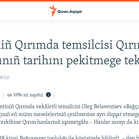
iñ Qırımda temsilcisi Qır
ınıñ tarihını pekitmege tekl
18:50
VPN-siz oquñız
ntiniñ Qırımda vekâletli temsilcisi Oleg Belaventsev «Bağça
nıñ eñ müim meseleleriniñ çezilmesine ayrı diqqat etmege
terkibine Qırım hanlarnıñ iqametgâhı – Hanlar sarayı da ki
 28 künü Bağçasaray toplulığı ile körüşüvde bildirdi, – dep 