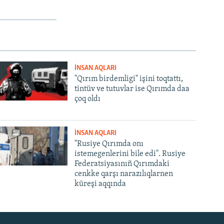
İNSAN AQLARI
"Qırım birdemligi" işini toqtattı,
tintüv ve tutuvlar ise Qırımda daa
çoq oldı
İNSAN AQLARI
"Rusiye Qırımda onı
istemegenlerini bile edi". Rusiye
Federatsiyasınıñ Qırımdaki
cenkke qarşı narazılıqlarnen
küreşi aqqında