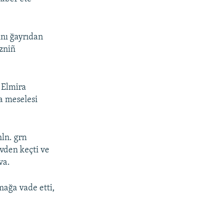
ını ğayrıdan
izniñ
 Elmira
a meselesi
mln. grn
üvden keçti ve
va.
mağa vade etti,