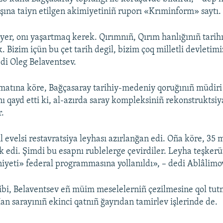
şına taiyn etilgen akimiyetiniñ ruporı «Krıminform» saytı.
 yer, onı yaşartmaq kerek. Qırımnıñ, Qırım hanlığınıñ tarih
 Bizim içün bu çet tarih degil, bizim çoq milletli devletim
edi Oleg Belaventsev.
matına köre, Bağçasaray tarihiy-medeniy qoruğınıñ müdiri
ı qayd etti ki, al-azırda saray kompleksiniñ rekonstruktsiy
r.
l evelsi restavratsiya leyhası azırlanğan edi. Oña köre, 35 
k edi. Şimdi bu esapnı rublelerge çevirdiler. Leyha teşker
yeti» federal programmasına yollanıldı», – dedi Ablâlimo
ibi, Belaventsev eñ müim meselelerniñ çezilmesine qol tut
n sarayınıñ ekinci qatnıñ ğayrıdan tamirlev işlerinde de.