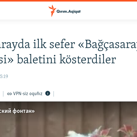
rayda ilk sefer «Bağçasar
i» baletini kösterdiler
5:19
VPN-siz oquñız
йский фонтан»