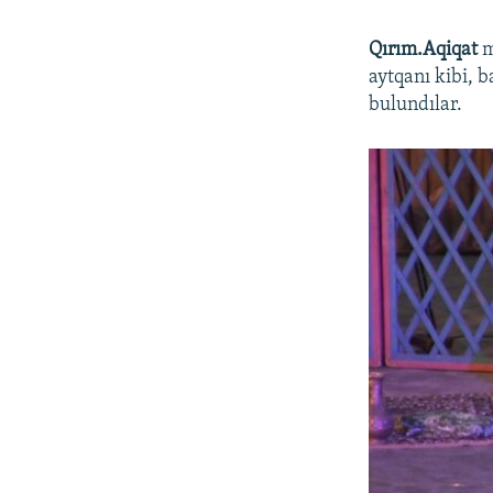
Qırım.Aqiqat
m
aytqanı kibi, b
bulundılar.