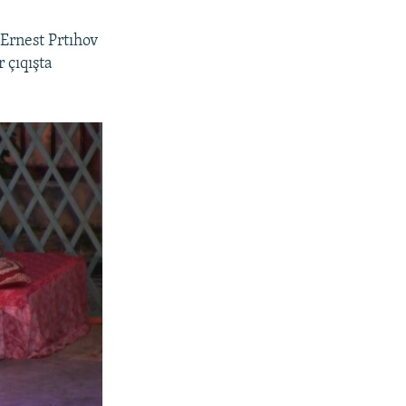
Ernest Prtıhov
 çıqışta