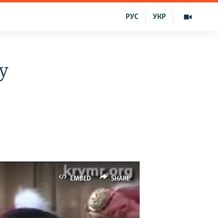
РУС
УКР
ay
EMBED
SHARE