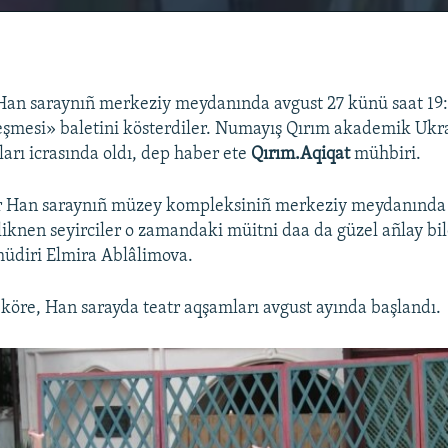
Han saraynıñ merkeziy meydanında avgust 27 künü saat 19
şmesi» baletini kösterdiler. Numayış Qırım akademik Ukr
ları icrasında oldı, dep haber ete
Qırım.Aqiqat
mühbiri.
ir Han saraynıñ müzey kompleksiniñ merkeziy meydanında i
liknen seyirciler o zamandaki müitni daa da güzel añlay bil
müdiri Elmira Ablâlimova.
 köre, Han sarayda teatr aqşamları avgust ayında başlandı.