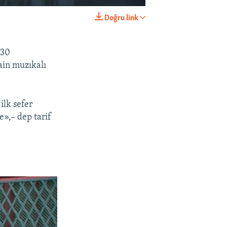
Doğru link
EMBED
SHARE
:30
ain muzıkalı
lk sefer
e»,– dep tarif