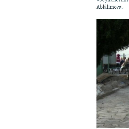
«Seyircilerniñ
Ablâlimova.