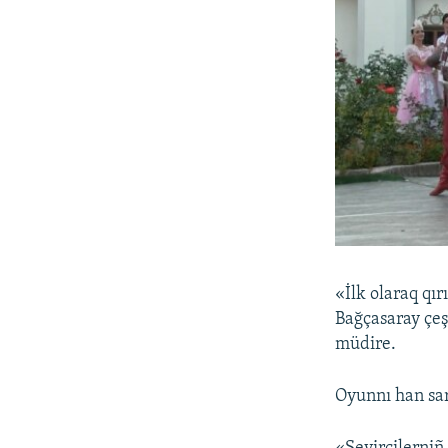
«İlk olaraq qır
Bağçasaray çeş
müdire.
Oyunnı han sa