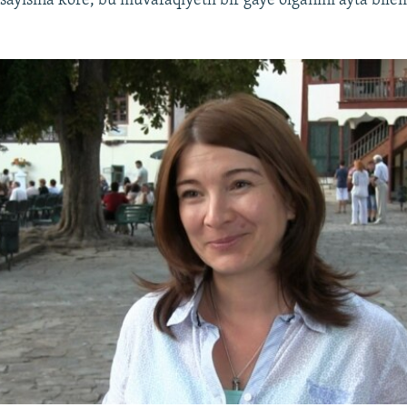
 sayısına köre, bu muvafaqiyetli bir ğaye olğanını ayta bile