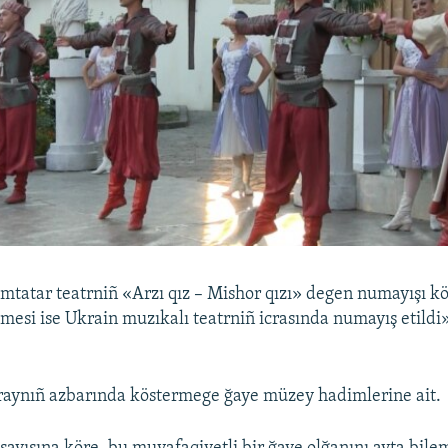
ımtatar teatrniñ «Arzı qız – Mishor qızı» degen numayışı kö
mesi ise Ukrain muzıkalı teatrniñ icrasında numayış etildi»
raynıñ azbarında köstermege ğaye müzey hadimlerine ait.