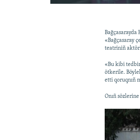
Bağçasarayda 
«Bağçasaray çe
teatriniñ aktör
«Bu kibi tedb
ötkerile. Böyle
etti qoruqnıñ 
Onıñ sözlerine