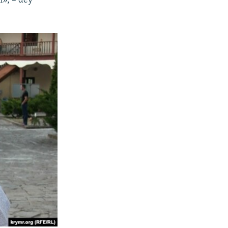
m», – dey