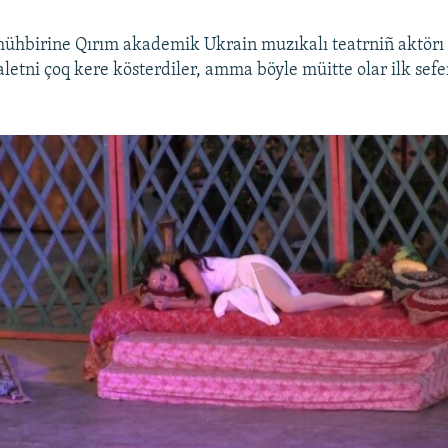
ühbirine Qırım akademik Ukrain muzıkalı teatrniñ aktörı 
aletni çoq kere kösterdiler, amma böyle müitte olar ilk sefer