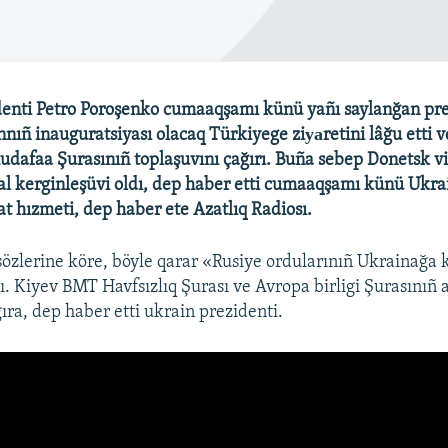
denti Petro Poroşenko cumaaqşamı künü yañı saylanğan pr
nıñ inauguratsiyası olacaq Türkiyege ziуаretini lâğu etti v
mudafaa Şurasınıñ toplaşuvını çağırı. Buña sebep Donetsk v
al kerginleşüvi oldı, dep haber etti cumaaqşamı künü Ukra
t hızmeti, dep haber ete Azatlıq Radiosı.
özlerine köre, böyle qarar «Rusiye ordularınıñ Ukrainağa k
ı. Kiyev BMT Havfsızlıq Şurası ve Avropa birligi Şurasınıñ 
ıra, dep haber etti ukrain prezidenti.