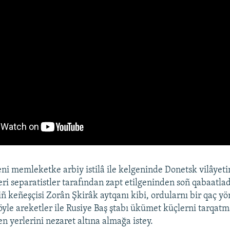
ni memleketke arbiy istilâ ile kelgeninde Donetsk vilâyeti
ri separatistler tarafından zapt etilgeninden soñ qabaatlad
niñ keñeşçisi Zorân Şkirâk aytqanı kibi, ordularnı bir qaç yö
böyle areketler ile Rusiye Baş ştabı ükümet küçlerni tarqat
 yerlerini nezaret altına almağa istey.