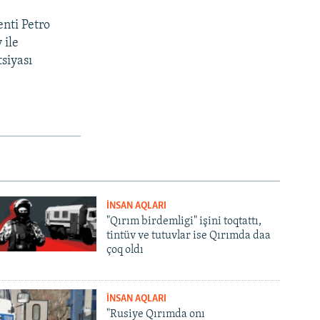
nti Petro
 ile
siyası
İNSAN AQLARI
"Qırım birdemligi" işini toqtattı,
tintüv ve tutuvlar ise Qırımda daa
çoq oldı
İNSAN AQLARI
"Rusiye Qırımda onı