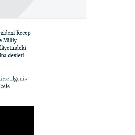
ezident Recep
e Milliy
ilâyetindeki
ina devleti
irsetilgeni»
acele