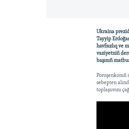
Ukraina prezi
Tayyip Erdoğan
havfsızlıq ve 
vaziyetniñ der
başınıñ matbua
Poroşenkonıñ s
sebepten alınd
toplaşuvını çağ