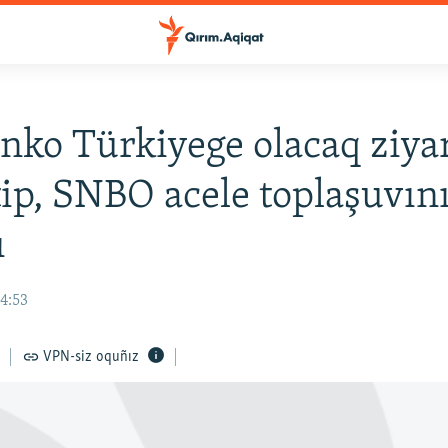
nko Türkiyege olacaq ziya
tip, SNBO acele toplaşuvın
ı
14:53
VPN-siz oquñız