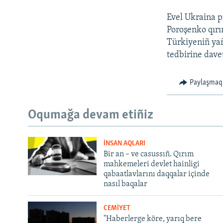
Evel Ukraina p
Poroşenko qırı
Türkiyeniñ yañ
tedbirine dave
Paylaşmaq
Oqumağa devam etiñiz
İNSAN AQLARI
Bir an – ve casussıñ. Qırım
mahkemeleri devlet hainligi
qabaatlavlarını daqqalar içinde
nasıl baqalar
CEMİYET
"Haberlerge köre, yarıq bere