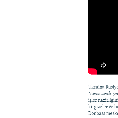
Ukraina Rusiye
Novoazovsk şee
işler nazirligi
kirgizeler.Ve 
Donbass mesken