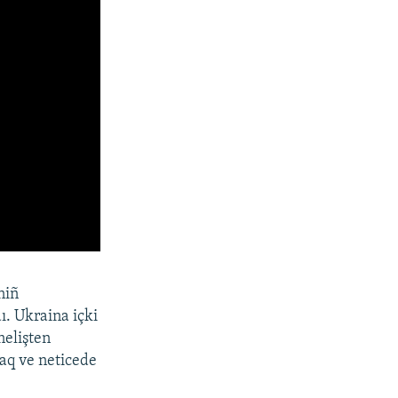
niñ
ı. Ukraina içki
nelişten
maq ve neticede