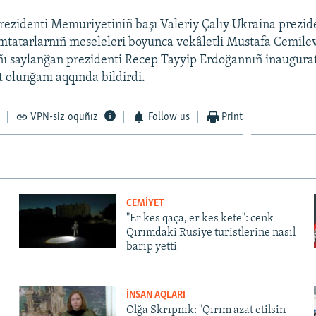
rezidenti Memuriyetiniñ başı Valeriy Çalıy Ukraina prezide
mtatarlarnıñ meseleleri boyunca vekâletli Mustafa Cemilev
ı saylanğan prezidenti Recep Tayyip Erdoğannıñ inaugurat
t olunğanı aqqında bildirdi.
VPN-siz oquñız
Follow us
Print
CEMİYET
"Er kes qaça, er kes kete": cenk
Qırımdaki Rusiye turistlerine nasıl
barıp yetti
İNSAN AQLARI
Olğa Skrıpnık: "Qırım azat etilsin