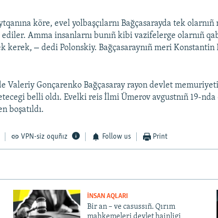
ytqanına köre, evel yolbaşçılarnı Bağçasarayda tek olarnıñ 
e ediler. Amma insanlarnı bunıñ kibi vazifelerge olarnıñ qab
–
ek kerek,
dedi Polonskiy. Bağçasaraynıñ meri Konstanti
e Valeriy Gonçarenko Bağçasaray rayon devlet memuriyetin
etecegi belli oldı. Evelki reis İlmi Ümerov avgustnıñ 19-nda
en boşatıldı.
VPN-siz oquñız
Follow us
Print
İNSAN AQLARI
Bir an – ve casussıñ. Qırım
mahkemeleri devlet hainligi