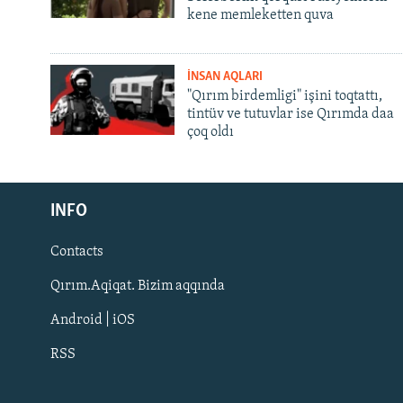
kene memleketten quva
İNSAN AQLARI
"Qırım birdemligi" işini toqtattı,
tintüv ve tutuvlar ise Qırımda daa
çoq oldı
Русский
Українською
INFO
Contacts
QOŞULIÑIZ!
Qırım.Aqiqat. Bizim aqqında
Android | iOS
RSS
RFE/RS bütün saytları