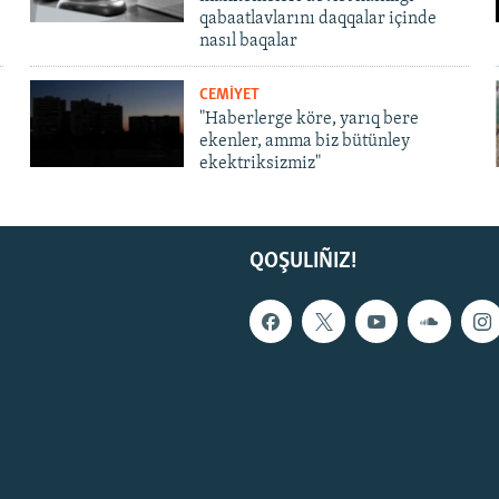
qabaatlavlarını daqqalar içinde
nasıl baqalar
CEMİYET
"Haberlerge köre, yarıq bere
ekenler, amma biz bütünley
ekektriksizmiz"
QOŞULIÑIZ!