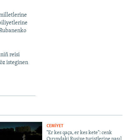
milletlerine
iliyetlerine
n Rubanenko
iñ reisi
 öz isteginen
CEMİYET
"Er kes qaça, er kes kete": cenk
Qırımdaki Rusiye turistlerine nasıl