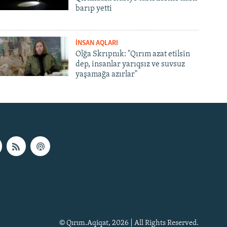
barıp yetti
İNSAN AQLARI
Olğa Skrıpnık: "Qırım azat etilsin
dep, insanlar yarıqsız ve suvsuz
yaşamağa azırlar"
© Qırım.Aqiqat, 2026 | All Rights Reserved.