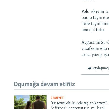
Polonskiyniñ a
baqıp tayin et
köre tayinlem
ona qol tuttı.
Avgustnıñ 25-d
vazifesini eda 
ariza yazıp, işt
Paylaşmaq
Oqumağa devam etiñiz
CEMİYET
"Er şeyni eki künde taşlap kettim".
Seferberlik qorqusı rusiyelilerni