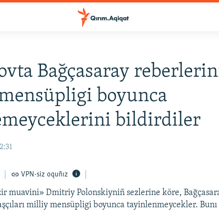
vta Bağçasaray reberlerin
 mensüpligi boyunca
emeyceklerini bildirdiler
2:31
VPN-siz oquñız
ir muavini» Dmitriy Polonskiyniñ sezlerine köre, Bağçasar
aşçıları milliy mensüpligi boyunca tayinlenmeycekler. Bun