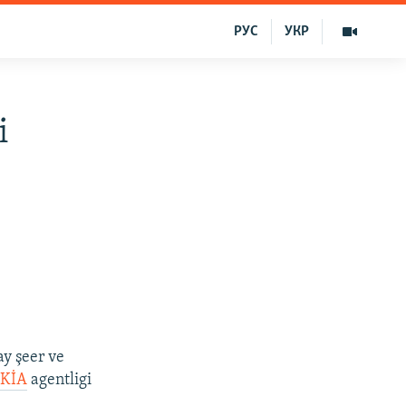
РУС
УКР
i
ay şeer ve
ı
KİA
agentligi