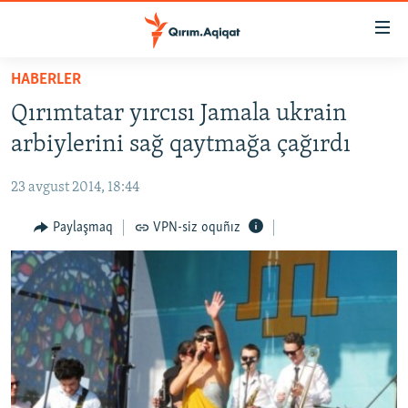
Link
açıqlığı
Esas
HABERLER
mündericege
HABERLER
Qırımtatar yırcısı Jamala ukrain
qaytmaq
SİYASET
Baş
arbiylerini sağ qaytmağa çağırdı
İQTİSADİYAT
navigatsiyağa
qaytmaq
23 avgust 2014, 18:44
CEMİYET
Qıdıruvğa
MEDENİYET
Paylaşmaq
VPN-siz oquñız
qaytmaq
İNSAN AQLARI
VİDEO
SÜRET
BLOGLAR
FİKİR