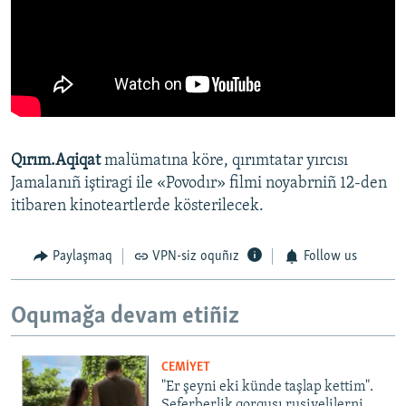
Qırım.Aqiqat
malümatına köre, qırımtatar yırcısı
Jamalanıñ iştiragi ile «Povodır» filmi noyabrniñ 12-den
itibaren kinoteartlerde kösterilecek.
Paylaşmaq
VPN-siz oquñız
Follow us
Oqumağa devam etiñiz
CEMİYET
"Er şeyni eki künde taşlap kettim".
Seferberlik qorqusı rusiyelilerni