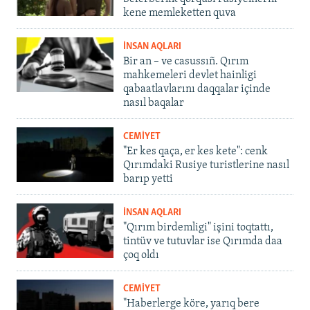
kene memleketten quva
İNSAN AQLARI
Bir an – ve casussıñ. Qırım
mahkemeleri devlet hainligi
qabaatlavlarını daqqalar içinde
nasıl baqalar
CEMİYET
"Er kes qaça, er kes kete": cenk
Qırımdaki Rusiye turistlerine nasıl
barıp yetti
İNSAN AQLARI
"Qırım birdemligi" işini toqtattı,
tintüv ve tutuvlar ise Qırımda daa
çoq oldı
CEMİYET
"Haberlerge köre, yarıq bere