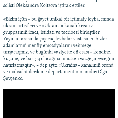
solisti Oleksandra Koltsova iştirak ettiler.
«Bizim içün – bu ğayet unikal bir içtimaiy leyha, mında
ukrain artistleri ve «Ukraina» kanalı kreativ
gruppasınıñ icadı, istidatı ve tecribesi birleştiler.
Yayınlar arasında çıqacaq levhalar vastasınen bizler
adamlarnıñ menfiy emotsiyalarını yeñmege
tırışacaqmız, ve bugünki vaziyette eñ esası – kendine,
küçüne, ve barışıq olacağına ümütten vazgeçmeycegini
hatırlatmaqtır», – dep ayttı «Ukraina» kanalınıñ brend
ve mahsulat ilerileme departamentiniñ müdiri Olga
Şevçenko.