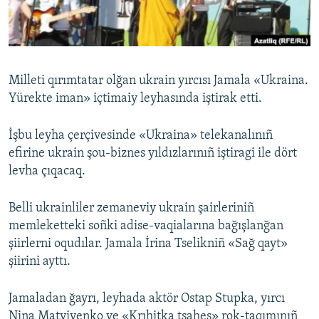
Русский
Українською
Milleti qırımtatar olğan ukrain yırcısı Jamala «Ukraina.
QOŞULIÑIZ!
Yürekte iman» içtimaiy leyhasında iştirak etti.
İşbu leyha çerçivesinde «Ukraina» telekanalınıñ
efirine ukrain şou-biznes yıldızlarınıñ iştiragi ile dört
RFE/RS bütün saytları
levha çıqacaq.
Belli ukrainliler zemaneviy ukrain şairleriniñ
memleketteki soñki adise-vaqialarına bağışlanğan
şiirlerni oqudılar. Jamala İrina Tselikniñ «Sağ qayt»
şiirini ayttı.
Jamaladan ğayrı, leyhada aktör Ostap Stupka, yırcı
Nina Matviyenko ve «Krıhitka tsahes» rok-taqımınıñ