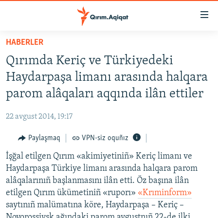
Link
açıqlığı
Esas
HABERLER
mündericege
HABERLER
Qırımda Keriç ve Türkiyedeki
qaytmaq
SİYASET
Baş
Haydarpaşa limanı arasında halqara
İQTİSADİYAT
navigatsiyağa
parom alâqaları aqqında ilân ettiler
qaytmaq
CEMİYET
Qıdıruvğa
22 avgust 2014, 19:17
MEDENİYET
qaytmaq
Paylaşmaq
VPN-siz oquñız
İNSAN AQLARI
İşğal etilgen Qırım «akimiyetiniñ» Keriç limanı ve
VİDEO
Haydarpaşa Türkiye limanı arasında halqara parom
SÜRET
alâqalarınıñ başlanmasını ilân etti. Öz başına ilân
BLOGLAR
etilgen Qırım ükümetiniñ «ruporı»
«Krıminform»
saytınıñ malümatına köre, Haydarpaşa – Keriç –
FİKİR
Novorossiysk ağındaki parom avgustnıñ 22-de ilki