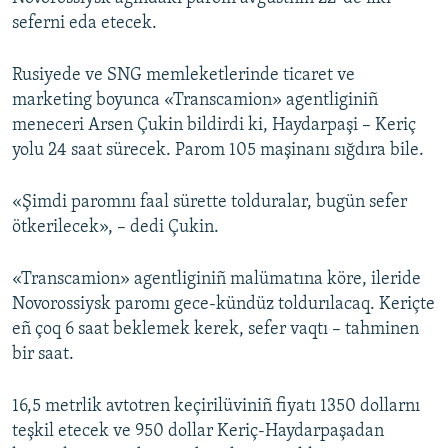
seferni eda etecek.
Русский
Українською
Rusiyede ve SNG memleketlerinde ticaret ve
marketing boyunca «Transcamion» agentliginiñ
meneceri Arsen Çukin bildirdi ki, Haydarpaşi – Keriç
QOŞULIÑIZ!
yolu 24 saat sürecek. Parom 105 maşinanı sığdıra bile.
«Şimdi paromnı faal sürette tolduralar, bugün sefer
RFE/RS bütün saytları
ötkerilecek», – dedi Çukin.
«Transcamion» agentliginiñ malümatına köre, ileride
Novorossiysk paromı gece-kündüz toldurılacaq. Keriçte
eñ çoq 6 saat beklemek kerek, sefer vaqtı – tahminen
bir saat.
16,5 metrlik avtotren keçirilüviniñ fiyatı 1350 dollarnı
teşkil etecek ve 950 dollar Keriç-Haydarpaşadan