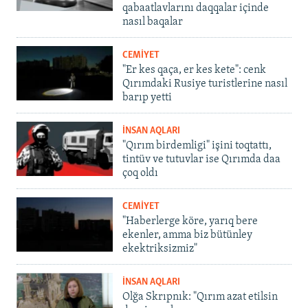
qabaatlavlarını daqqalar içinde
nasıl baqalar
CEMİYET
"Er kes qaça, er kes kete": cenk
Qırımdaki Rusiye turistlerine nasıl
barıp yetti
İNSAN AQLARI
"Qırım birdemligi" işini toqtattı,
tintüv ve tutuvlar ise Qırımda daa
çoq oldı
CEMİYET
"Haberlerge köre, yarıq bere
ekenler, amma biz bütünley
ekektriksizmiz"
İNSAN AQLARI
Olğa Skrıpnık: "Qırım azat etilsin