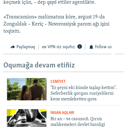
keçmek içün, – dep qayd ettiler agentlikte.
«Transcamion» malümatına köre, avgust 19-da
Zonguldak – Keriç – Novorossiysk parom ağı işini
toqtattı.
Paylaşmaq
VPN-siz oquñız
Follow us
Oqumağa devam etiñiz
CEMİYET
"Er şeyni eki künde taşlap kettim".
Seferberlik qorqusı rusiyelilerni
kene memleketten quva
İNSAN AQLARI
Bir an – ve casussıñ. Qırım
mahkemeleri devlet hainligi