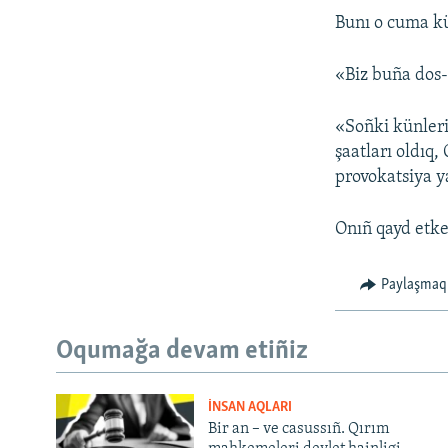
Bunı o cuma kü
«Biz buña dos-
«Soñki künleri 
şaatları oldıq
provokatsiya ya
Onıñ qayd etke
Paylaşmaq
Oqumağa devam etiñiz
İNSAN AQLARI
Bir an – ve casussıñ. Qırım