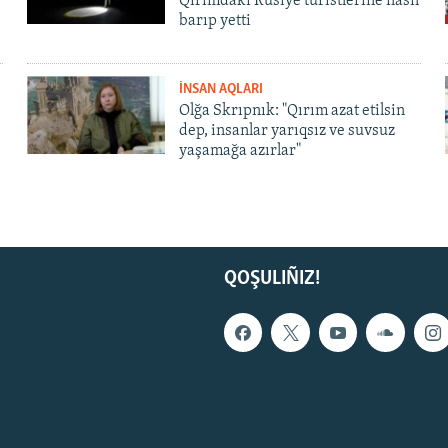
Qırımdaki Rusiye turistlerine nasıl
barıp yetti
İNSAN AQLARI
Olğa Skrıpnık: "Qırım azat etilsin
dep, insanlar yarıqsız ve suvsuz
yaşamağa azırlar"
QOŞULIÑIZ!