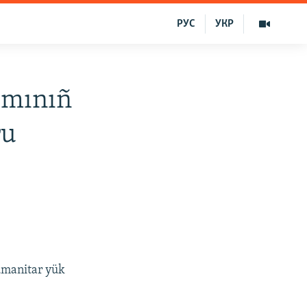
РУС
УКР
ımınıñ
ru
gumanitar yük