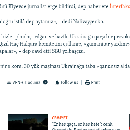
nü Kiyevde jurnalistlerge bildirdi, dep haber ete
İnterfak
doğru istilâ dep aytamız», – dedi Nalivayçenko.
bizler planlaştırılğan ve havflı, Ukrainağa qarşı bir provok
, Qızıl Haç Halqara komitetini qullanıp, «gumanitar yardım
palar», – dep qayd etti SBU yolbaşçısı.
nine köre, 30 yük maşinası Ukrainağa taba «qanunsız alda 
VPN-siz oquñız
Follow us
Print
CEMİYET
"Er kes qaça, er kes kete": cenk