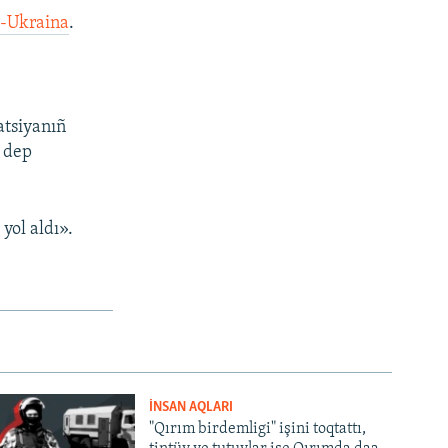
s-Ukraina
.
atsiyanıñ
» dep
yol aldı».
İNSAN AQLARI
"Qırım birdemligi" işini toqtattı,