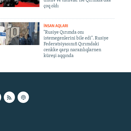
tintüv ve tutuvlar ise Qırımda daa
çoq oldı
İNSAN AQLARI
"Rusiye Qırımda onı
istemegenlerini bile edi". Rusiye
Federatsiyasınıñ Qırımdaki
cenkke qarşı narazılıqlarnen
küreşi aqqında