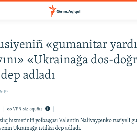
usiyeniñ «gumanitar yard
vını» «Ukrainağa dos-doğ
» dep adladı
5:19
VPN-siz oquñız
zlıq hızmetiniñ yolbaşçısı Valentin Nalivayçenko rusiyeli 
yeniñ Ukrainağa istilâsı dep adladı.