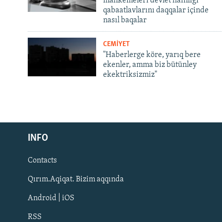
mahkemeleri devlet hainligi
qabaatlavlarını daqqalar içinde
nasıl baqalar
CEMİYET
"Haberlerge köre, yarıq bere
ekenler, amma biz bütünley
ekektriksizmiz"
Русский
Українською
INFO
Contacts
QOŞULIÑIZ!
Qırım.Aqiqat. Bizim aqqında
Android | iOS
RSS