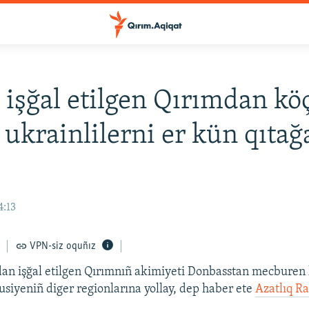
 işğal etilgen Qırımdan kö
 ukrainlilerni er kün qıtağ
4:13
VPN-siz oquñız
dan işğal etilgen Qırımnıñ akimiyeti Donbasstan mecburen
Rusiyeniñ diger regionlarına yollay, dep haber ete
Azatlıq Ra