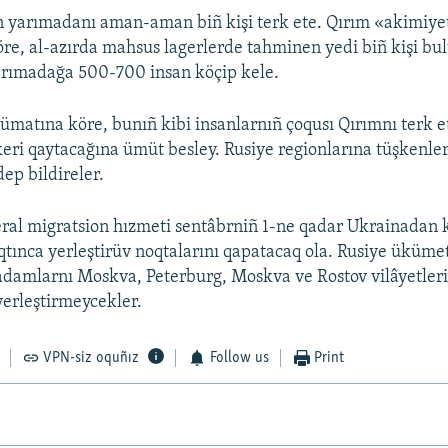
n yarımadanı aman-aman biñ kişi terk ete. Qırım «akimiye
öre, al-azırda mahsus lagerlerde tahminen yedi biñ kişi bu
yarımadağa 500-700 insan köçip kele.
ümatına köre, bunıñ kibi insanlarnıñ çoqusı Qırımnı terk 
eri qaytacağına ümüt besley. Rusiye regionlarına tüşkenler 
ep bildireler.
ral migratsion hızmeti sentâbrniñ 1-ne qadar Ukrainadan 
qtınca yerleştirüv noqtalarını qapatacaq ola. Rusiye üküme
adamlarnı Moskva, Peterburg, Moskva ve Rostov vilâyetler
erleştirmeycekler.
VPN-siz oquñız
Follow us
Print