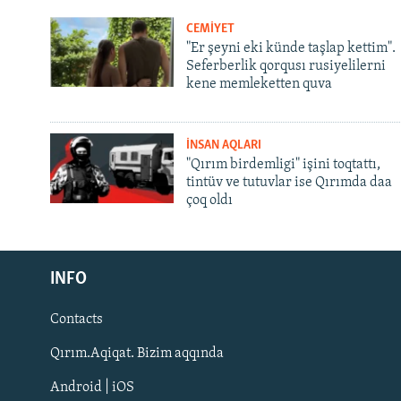
CEMİYET
"Er şeyni eki künde taşlap kettim".
Seferberlik qorqusı rusiyelilerni
kene memleketten quva
İNSAN AQLARI
"Qırım birdemligi" işini toqtattı,
tintüv ve tutuvlar ise Qırımda daa
çoq oldı
Русский
Українською
INFO
Contacts
QOŞULIÑIZ!
Qırım.Aqiqat. Bizim aqqında
Android | iOS