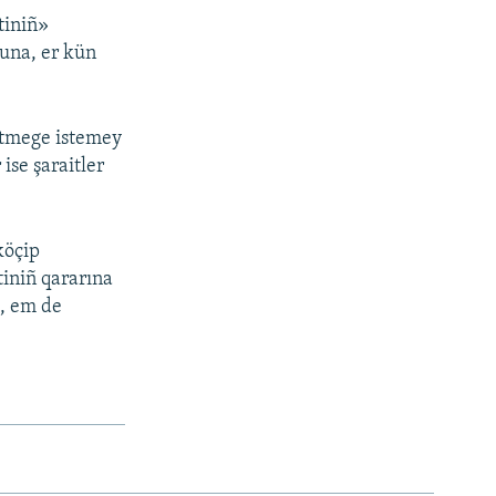
tiniñ»
luna, er kün
etmege istemey
ise şaraitler
köçip
tiniñ qararına
i, em de