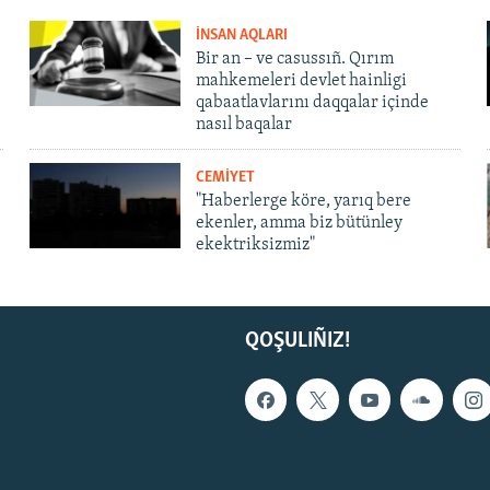
İNSAN AQLARI
Bir an – ve casussıñ. Qırım
mahkemeleri devlet hainligi
qabaatlavlarını daqqalar içinde
nasıl baqalar
CEMİYET
"Haberlerge köre, yarıq bere
ekenler, amma biz bütünley
ekektriksizmiz"
QOŞULIÑIZ!