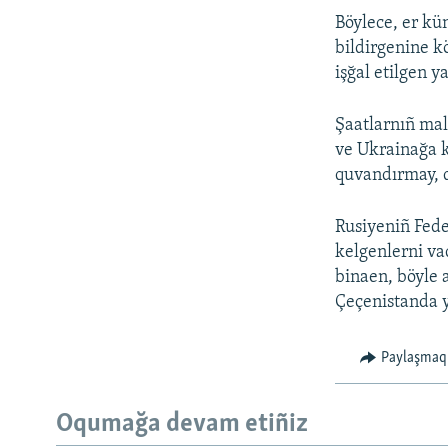
Böylece, er kü
bildirgenine k
işğal etilgen 
Şaatlarnıñ mal
ve Ukrainağa k
quvandırmay, d
Rusiyeniñ Fede
kelgenlerni va
binaen, böyle 
Çeçenistanda y
Paylaşmaq
Oqumağa devam etiñiz