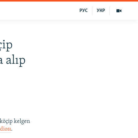
РУС
УКР
çip
a alıp
 köçip kelgen
diosı
.