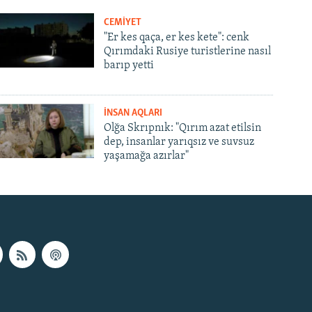
CEMİYET
"Er kes qaça, er kes kete": cenk
Qırımdaki Rusiye turistlerine nasıl
barıp yetti
İNSAN AQLARI
Olğa Skrıpnık: "Qırım azat etilsin
dep, insanlar yarıqsız ve suvsuz
yaşamağa azırlar"