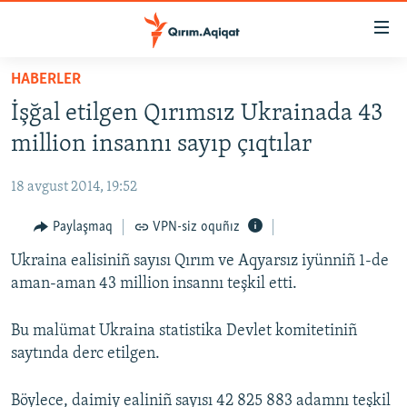
Link
açıqlığı
Esas
HABERLER
mündericege
HABERLER
İşğal etilgen Qırımsız Ukrainada 43
qaytmaq
SİYASET
Baş
million insannı sayıp çıqtılar
İQTİSADİYAT
navigatsiyağa
qaytmaq
18 avgust 2014, 19:52
CEMİYET
Qıdıruvğa
MEDENİYET
Paylaşmaq
VPN-siz oquñız
qaytmaq
İNSAN AQLARI
Ukraina ealisiniñ sayısı Qırım ve Aqyarsız iyünniñ 1-de
aman-aman 43 million insannı teşkil etti.
VİDEO
SÜRET
Bu malümat Ukraina statistika Devlet komitetiniñ
saytında derc etilgen.
BLOGLAR
FİKİR
Böylece, daimiy ealiniñ sayısı 42 825 883 adamnı teşkil