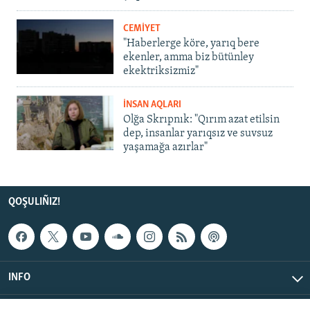
CEMİYET
"Haberlerge köre, yarıq bere
ekenler, amma biz bütünley
ekektriksizmiz"
İNSAN AQLARI
Olğa Skrıpnık: "Qırım azat etilsin
dep, insanlar yarıqsız ve suvsuz
yaşamağa azırlar"
QOŞULIÑIZ!
INFO