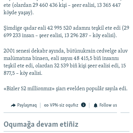
ete (olardan 29 460 436 kişi – şeer ealisi, 13 365 447
Русский
köyde yaşay).
Українською
Şimdige qadar eali 42 995 520 adamnı teşkil ete edi (29
699 233 insan – şeer ealisi, 13 296 287 – köy ealisi).
QOŞULIÑIZ!
2001 senesi dekabr ayında, bütünukrain cedvelge aluv
malümatına binaen, eali sayısı 48 415,5 biñ insannı
RFE/RS bütün saytları
teşkil ete edi, olardan 32 539 biñ kişi şeer ealisi edi, 15
877,5 – köy ealisi.
«Bizler 52 millionmız» şiarı evelden populâr sayıla edi.
Paylaşmaq
VPN-siz oquñız
Follow us
Oqumağa devam etiñiz