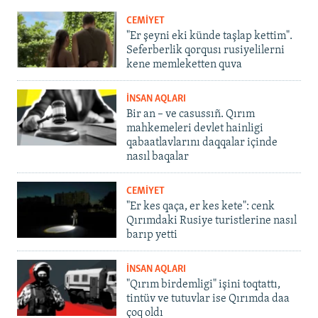
CEMİYET
"Er şeyni eki künde taşlap kettim".
Seferberlik qorqusı rusiyelilerni
kene memleketten quva
İNSAN AQLARI
Bir an – ve casussıñ. Qırım
mahkemeleri devlet hainligi
qabaatlavlarını daqqalar içinde
nasıl baqalar
CEMİYET
"Er kes qaça, er kes kete": cenk
Qırımdaki Rusiye turistlerine nasıl
barıp yetti
İNSAN AQLARI
"Qırım birdemligi" işini toqtattı,
tintüv ve tutuvlar ise Qırımda daa
çoq oldı