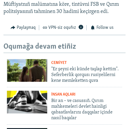
Müftiyatnıñ malümatına köre, tintüvni FSB ve Qırım
politsiyasınıñ tahminen 30 hadimi keçirgen edi.
Paylaşmaq
VPN-siz oquñız
Follow us
Oqumağa devam etiñiz
CEMİYET
"Er şeyni eki künde taşlap kettim".
Seferberlik qorqusı rusiyelilerni
kene memleketten quva
İNSAN AQLARI
Bir an – ve casussıñ. Qırım
mahkemeleri devlet hainligi
qabaatlavlarını daqqalar içinde
nasıl baqalar