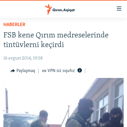
Link
açıqlığı
Esas
HABERLER
mündericege
HABERLER
FSB kene Qırım medreselerinde
qaytmaq
SİYASET
Baş
tintüvlerni keçirdi
İQTİSADİYAT
navigatsiyağa
qaytmaq
16 avgust 2014, 19:58
CEMİYET
Qıdıruvğa
MEDENİYET
Paylaşmaq
VPN-siz oquñız
qaytmaq
İNSAN AQLARI
VİDEO
SÜRET
BLOGLAR
FİKİR