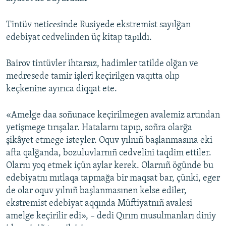
Tintüv netiсеsinde Rusiyede ekstremist sayılğan
edebiyat cedvelinden üç kitap taрıldı.
Bairov tintüvler ihtarsız, hadimler tatilde olğan ve
medresede tamir işleri keçirilgen vaqıtta olıp
keçkenine ayırıca diqqat ete.
«Amelge daa soñunace keçirilmegen avalemiz artından
yetişmege tırışalar. Hatalarnı tapıp, soñra olarğa
şikâyet etmege isteyler. Oquv yılnıñ başlanmasına eki
afta qalğanda, bozuluvlarnıñ cedvelini taqdim ettiler.
Olarnı yoq etmek içün aylar kerek. Olarnıñ ögünde bu
edebiyatnı mıtlaqa tapmağa bir maqsat bar, çünki, eger
de olar oquv yılnıñ başlanmasınen kelse ediler,
ekstremist edebiyat aqqında Müftiyatnıñ avalesi
amelge keçirilir edi», – dedi Qırım musulmanları diniy