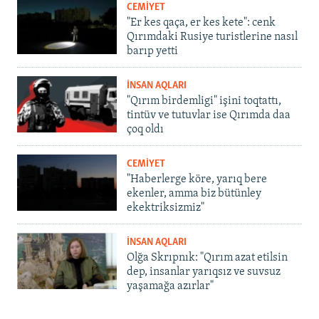
CEMİYET
"Er kes qaça, er kes kete": cenk
Qırımdaki Rusiye turistlerine nasıl
barıp yetti
İNSAN AQLARI
"Qırım birdemligi" işini toqtattı,
tintüv ve tutuvlar ise Qırımda daa
çoq oldı
CEMİYET
"Haberlerge köre, yarıq bere
ekenler, amma biz bütünley
ekektriksizmiz"
İNSAN AQLARI
Olğa Skrıpnık: "Qırım azat etilsin
dep, insanlar yarıqsız ve suvsuz
yaşamağa azırlar"