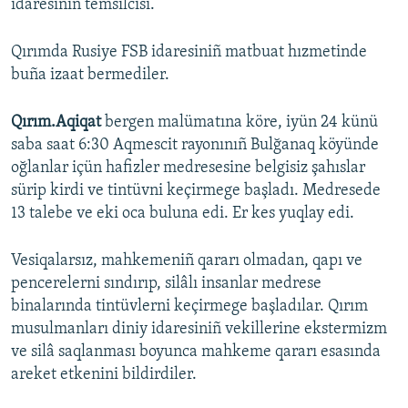
idaresiniñ temsilcisi.
Qırımda Rusiye FSB idaresiniñ matbuat hızmetinde
buña izaat bermediler.
Qırım.Aqiqat
bergen malümatına köre, iyün 24 künü
saba saat 6:30 Aqmescit rayonınıñ Bulğanaq köyünde
oğlanlar içün hafizler medresesine belgisiz şahıslar
sürip kirdi ve tintüvni keçirmege başladı. Medresede
13 talebe ve eki oca buluna edi. Er kes yuqlay edi.
Vesiqalarsız, mahkemeniñ qararı olmadan, qapı ve
pencerelerni sındırıp, silâlı insanlar medrese
binalarında tintüvlerni keçirmege başladılar. Qırım
musulmanları diniy idaresiniñ vekillerine ekstermizm
ve silâ saqlanması boyunca mahkeme qararı esasında
areket etkenini bildirdiler.