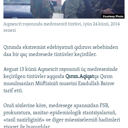
Русский
Українською
Aqmescit rayonında medreseniñ tintüvi, iyün 24 künü, 2014
senesi
QOŞULIÑIZ!
Qırımda ekstremist edebiyatnıñ qıdıruvı sebebinden
daa bir qaç medresede tintüvler keçirdiler.
RFE/RS bütün saytları
Avgust 13 künü Aqmescit rayonınıñ üç medresesinde
keçirilgen tintüvler aqqında
Qırım.Aqiqat
qa Qırım
musulmanları Müftisiniñ muavini Esadullah Bairov
tarif etti.
Onıñ sözlerine köre, medresege apansızdan FSB,
prokuratura, sanitar-epidemiologik stantsiyalarnıñ,
«tasil nazirliginiñ» ve diger müessiselerniñ hadimleri
ziyaret ile buyurdılar