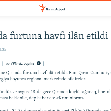
a furtuna havfı ilân etildi
9:35
VPN-siz oquñız
ne Qırımda furtuna havfı ilân etildi. Bunı Qırım Cumhuriy
giya boyunca regional merkezinde bildireler.
ündüz ve avgust 18-de gece Qırımda küçlü sağanaq, boranl
ması beklenile, dep haber ete «Krıminform».