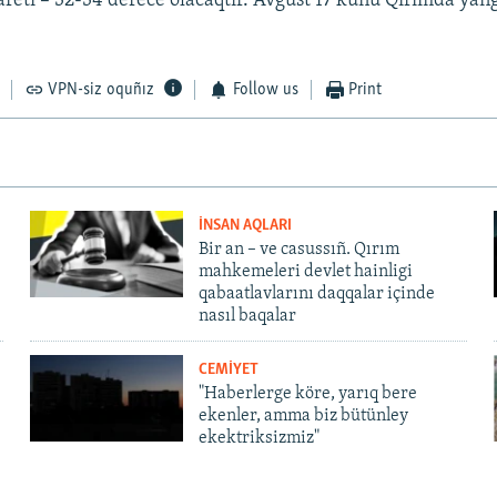
reti – 32-34 derece olacaqtır. Avgust 17 künü Qırımda yanğ
VPN-siz oquñız
Follow us
Print
İNSAN AQLARI
Bir an – ve casussıñ. Qırım
mahkemeleri devlet hainligi
qabaatlavlarını daqqalar içinde
nasıl baqalar
CEMİYET
"Haberlerge köre, yarıq bere
ekenler, amma biz bütünley
ekektriksizmiz"