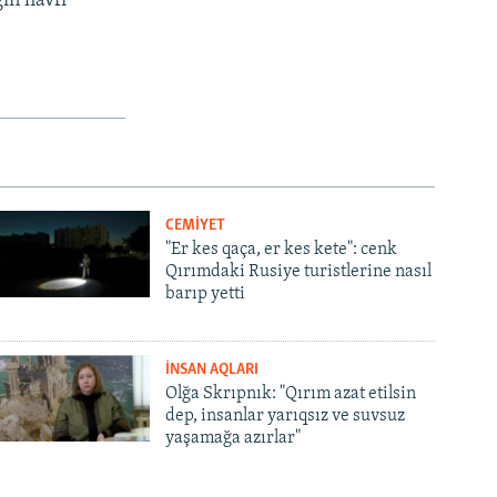
ın havfı
CEMİYET
"Er kes qaça, er kes kete": cenk
Qırımdaki Rusiye turistlerine nasıl
barıp yetti
İNSAN AQLARI
Olğa Skrıpnık: "Qırım azat etilsin
dep, insanlar yarıqsız ve suvsuz
yaşamağa azırlar"