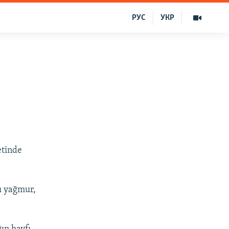
РУС
УКР
etinde
ı yağmur,