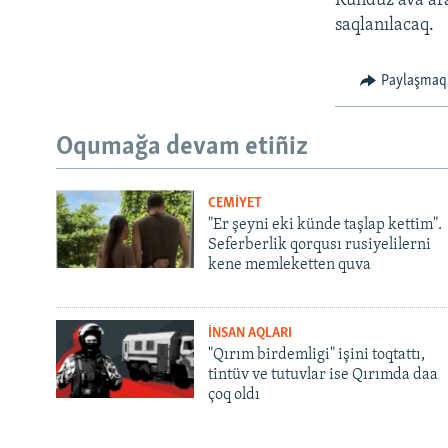
Kündüz ava ara
saqlanılacaq.
Paylaşmaq
Oqumağa devam etiñiz
CEMİYET
"Er şeyni eki künde taşlap kettim".
Seferberlik qorqusı rusiyelilerni
kene memleketten quva
İNSAN AQLARI
"Qırım birdemligi" işini toqtattı,
tintüv ve tutuvlar ise Qırımda daa
çoq oldı
Русский