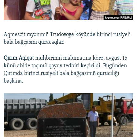
Русский
Українською
Aqmescit rayonınıñ Trudovoye köyünde birinci rusiyeli
QOŞULIÑIZ!
bala bağçasını quracaqlar.
Qırım.Aqiqat
mühbiriniñ malümatına köre, avgust 15
künü abide taşınıñ qoyuv tedbiri keçirildi. Bugünden
RFE/RS bütün saytları
Qırımda birinci rusiyeli bala bağçasınıñ qurucılığı
başlana.