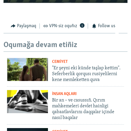
Paylaşmaq
VPN-siz oquñız
Follow us
Oqumağa devam etiñiz
CEMİYET
"Er şeyni eki künde taşlap kettim".
Seferberlik qorqusı rusiyelilerni
kene memleketten quva
İNSAN AQLARI
Bir an – ve casussıñ. Qırım
mahkemeleri devlet hainligi
qabaatlavlarını daqqalar içinde
nasıl baqalar