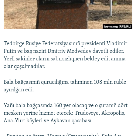
Tedbirge Rusiye Federatsiyasınıñ prezidenti Vladimir
Putin ve baş naziri Dmitriy Medvedev davetli ediler.
Yerli sakinler olarnı sabırsızlıqnen bekley edi, amma
olar qoşulmadılar.
Bala bağçasınıñ qurucılığına tahminen 108 mln ruble
ayırılğan edi.
Yañı bala bağçasında 160 yer olacaq ve o şuranıñ dört
mesken yerine hızmet etecek: Trudovoye, Akropolis,
Ana-Yurt köyleri ve Aykavan qasabası.