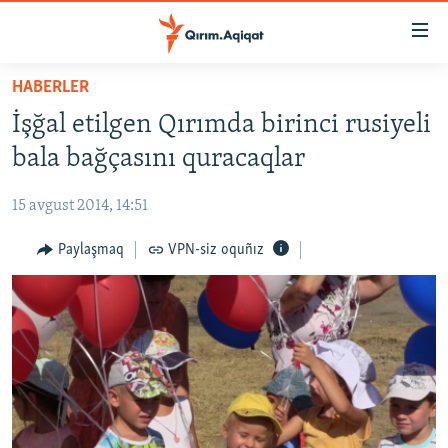
Link
açıqlığı
Esas
HABERLER
mündericege
HABERLER
İşğal etilgen Qırımda birinci rusiyeli
qaytmaq
SİYASET
Baş
bala bağçasını quracaqlar
İQTİSADİYAT
navigatsiyağa
qaytmaq
15 avgust 2014, 14:51
CEMİYET
Qıdıruvğa
MEDENİYET
Paylaşmaq
VPN-siz oquñız
qaytmaq
İNSAN AQLARI
VİDEO
SÜRET
BLOGLAR
FİKİR