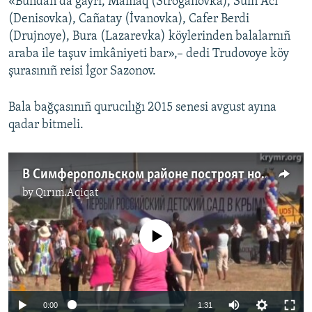
«Bundan da ğayrı, Mamaq (Stroganovka), Suin Acı
(Denisovka), Cañatay (İvanovka), Cafer Berdi
(Drujnoye), Bura (Lazarevka) köylerinden balalarnıñ
araba ile taşuv imkâniyeti bar»,– dedi Trudovoye köy
şurasınıñ reisi İgor Sazonov.
Bala bağçasınıñ qurucılığı 2015 senesi avgust ayına
qadar bitmeli.
В Симферопольском районе построят новый детский сад
by
Qırım.Aqiqat
No media source currently available
0:00
1:31