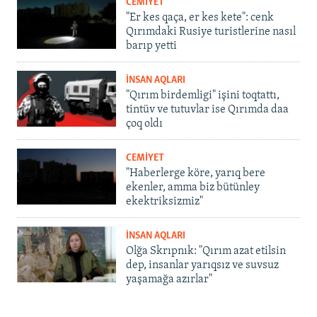
CEMİYET
"Er kes qaça, er kes kete": cenk
Qırımdaki Rusiye turistlerine nasıl
barıp yetti
İNSAN AQLARI
"Qırım birdemligi" işini toqtattı,
tintüv ve tutuvlar ise Qırımda daa
çoq oldı
CEMİYET
"Haberlerge köre, yarıq bere
ekenler, amma biz bütünley
ekektriksizmiz"
İNSAN AQLARI
Olğa Skrıpnık: "Qırım azat etilsin
dep, insanlar yarıqsız ve suvsuz
yaşamağa azırlar"