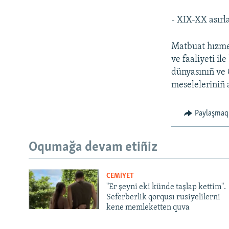
- XIX-XX asırl
Matbuat hızme
ve faaliyeti il
dünyasınıñ ve 
meseleleriniñ 
Paylaşmaq
Oqumağa devam etiñiz
CEMİYET
"Er şeyni eki künde taşlap kettim".
Seferberlik qorqusı rusiyelilerni
kene memleketten quva