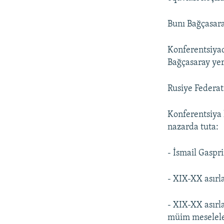
Bunı Bağçasara
Konferentsiyad
Bağçasaray yerl
Rusiye Federats
Konferentsiya 
nazarda tuta:
- İsmail Gaspr
- XIX-XX asırla
- XIX-XX asırl
müim meselele