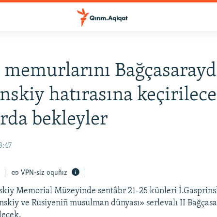
 memurlarını Bağçasarayd
nskiy hatırasına keçirilec
rda bekleyler
3:47
VPN-siz oquñız
skiy Memorial Müzeyinde sentâbr 21-25 künleri İ.Gasprins
nskiy ve Rusiyeniñ musulman dünyası» serlevalı II Bağçasa
lecek.