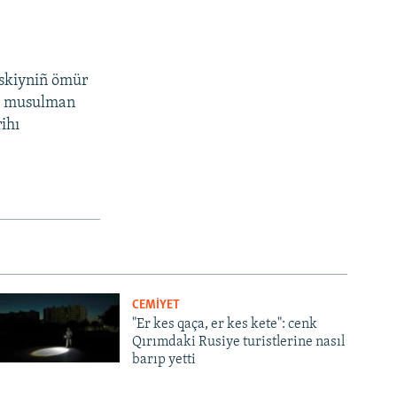
nskiyniñ ömür
iye musulman
ihı
CEMİYET
"Er kes qaça, er kes kete": cenk
Qırımdaki Rusiye turistlerine nasıl
barıp yetti