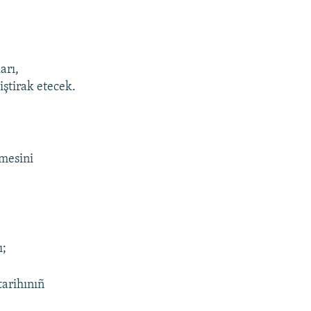
arı,
iştirak etecek.
lmesini
ı;
tarihınıñ