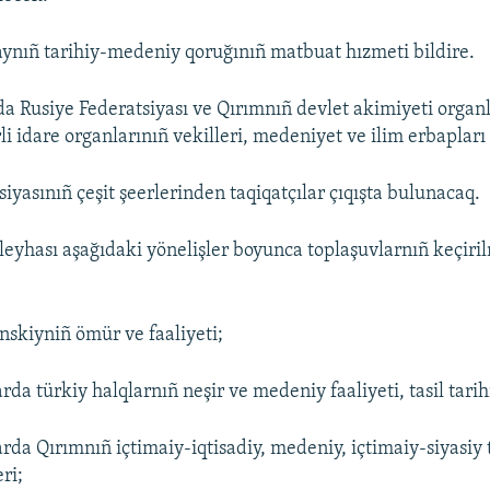
ynıñ tarihiy-medeniy qoruğınıñ matbuat hızmeti bildire.
a Rusiye Federatsiyası ve Qırımnıñ devlet akimiyeti organl
i idare organlarınıñ vekilleri, medeniyet ve ilim erbapları 
iyasınıñ çeşit şeerlerinden taqiqatçılar çıqışta bulunacaq.
leyhası aşağıdaki yönelişler boyunca toplaşuvlarnıñ keçiri
inskiyniñ ömür ve faaliyeti;
rda türkiy halqlarnıñ neşir ve medeniy faaliyeti, tasil tarih
arda Qırımnıñ içtimaiy-iqtisadiy, medeniy, içtimaiy-siyasiy 
ri;