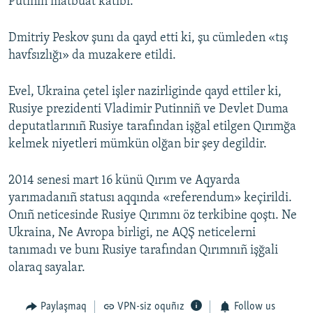
Putiniñ matbuat kâtibi.
Dmitriy Peskov şunı da qayd etti ki, şu cümleden «tış
havfsızlığı» da muzakere etildi.
Evel, Ukraina çetel işler nazirliginde qayd ettiler ki,
Rusiye prezidenti Vladimir Putinniñ ve Devlet Duma
deputatlarınıñ Rusiye tarafından işğal etilgen Qırımğa
kelmek niyetleri mümkün olğan bir şey degildir.
2014 senesi mart 16 künü Qırım ve Aqyarda
yarımadanıñ statusı aqqında «referendum» keçirildi.
Onıñ neticesinde Rusiye Qırımnı öz terkibine qoştı. Ne
Ukraina, Ne Avropa birligi, ne AQŞ neticelerni
tanımadı ve bunı Rusiye tarafından Qırımnıñ işğali
olaraq sayalar.
Paylaşmaq
VPN-siz oquñız
Follow us