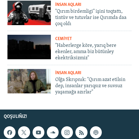
İNSAN AQLARI
"Qırım birdemligi" işini toqtattı,
tintüv ve tutuvlar ise Qırımda daa
çoq oldı
CEMİYET
"Haberlerge köre, yarıq bere
ekenler, amma biz bütünley
ekektriksizmiz"
İNSAN AQLARI
Olğa Skrıpnık: "Qırım azat etilsin
dep, insanlar yarıqsız ve suvsuz
yaşamağa azırlar"
QOŞULIÑIZ!