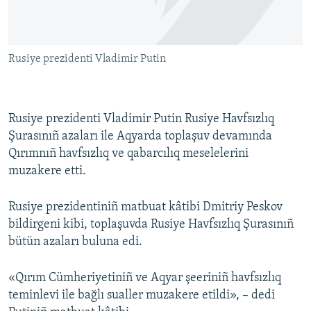
Русский
Українською
Rusiye prezidenti Vladimir Putin
QOŞULIÑIZ!
Rusiye prezidenti Vladimir Putin Rusiye Havfsızlıq
Şurasınıñ azaları ile Aqyarda toplaşuv devamında
RFE/RS bütün saytları
Qırımnıñ havfsızlıq ve qabarcılıq meselelerini
muzakere etti.
Rusiye prezidentiniñ matbuat kâtibi Dmitriy Peskov
bildirgeni kibi, toplaşuvda Rusiye Havfsızlıq Şurasınıñ
bütün azaları buluna edi.
«Qırım Cümheriyetiniñ ve Aqyar şeeriniñ havfsızlıq
teminlevi ile bağlı sualler muzakere etildi», – dedi