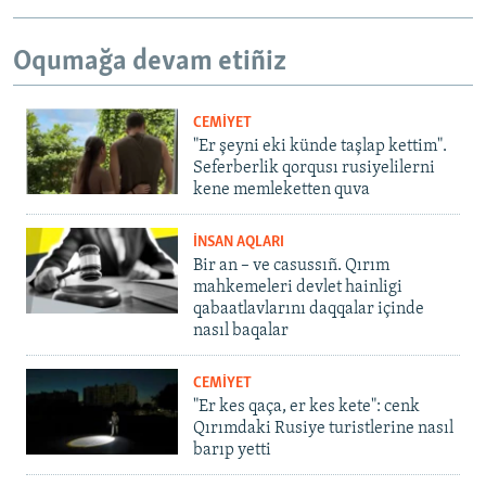
Oqumağa devam etiñiz
CEMİYET
"Er şeyni eki künde taşlap kettim".
Seferberlik qorqusı rusiyelilerni
kene memleketten quva
İNSAN AQLARI
Bir an – ve casussıñ. Qırım
mahkemeleri devlet hainligi
qabaatlavlarını daqqalar içinde
nasıl baqalar
CEMİYET
"Er kes qaça, er kes kete": cenk
Qırımdaki Rusiye turistlerine nasıl
barıp yetti