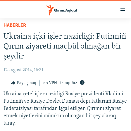
Link
açıqlığı
Esas
HABERLER
mündericege
HABERLER
Ukraina içki işler nazirligi: Putinniñ
qaytmaq
SİYASET
Baş
Qırım ziyareti maqbül olmağan bir
İQTİSADİYAT
navigatsiyağa
şeydir
qaytmaq
CEMİYET
Qıdıruvğa
12 avgust 2014, 16:31
MEDENİYET
qaytmaq
Paylaşmaq
VPN-siz oquñız
İNSAN AQLARI
Ukraina çetel işler nazirligi Rusiye prezidenti Vladimir
VİDEO
Putinniñ ve Rusiye Devlet Duması deputatlarnıñ Rusiye
SÜRET
Federatsiyası tarafından işğal etilgen Qırımnı ziyaret
BLOGLAR
etmek niyetlerini mümkün olmağan bir şey olaraq
tanıy.
FİKİR