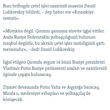
Bunı brifingde çetel işler naziriniñ muavini Daniil
Русский
Lubkovskiy bildirdi, – dep haber ete «Krımskiye
Українською
novosti».
QOŞULIÑIZ!
«Mümkün degil. Qırımnı qanunsız sürette işğal ettiler.
Anda Rusiye Federatsâisı yolbaşçılığınıñ bulunuvı
maqbul degildir, bu ukrain çetel işler nazirliginiñ qattı
mevamıdır», – dedi Daniil Lubkovskiy.
RFE/RS bütün saytları
İşğal etilgen Qırımda avgust 14 künü Rusiye prezidenti
Vladimir Putin Rusiye parlamenti azaları ve nazirlerniñ
ögünde çıqışta bulunacaq.
Ziyaret devamında Putin Yalta ve Aqyarğa baracaq.
Mında o, medeniyet erbapları ve yolbaşçılıq ile
körüşecek.