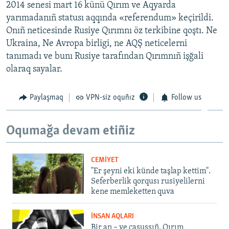
2014 senesi mart 16 künü Qırım ve Aqyarda
yarımadanıñ statusı aqqında «referendum» keçirildi.
Onıñ neticesinde Rusiye Qırımnı öz terkibine qoştı. Ne
Ukraina, Ne Avropa birligi, ne AQŞ neticelerni
tanımadı ve bunı Rusiye tarafından Qırımnıñ işğali
olaraq sayalar.
Paylaşmaq
VPN-siz oquñız
Follow us
Oqumağa devam etiñiz
CEMİYET
"Er şeyni eki künde taşlap kettim".
Seferberlik qorqusı rusiyelilerni
kene memleketten quva
İNSAN AQLARI
Bir an – ve casussıñ. Qırım