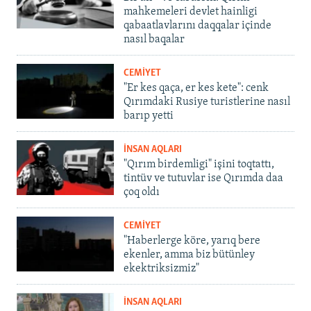
mahkemeleri devlet hainligi
qabaatlavlarını daqqalar içinde
nasıl baqalar
CEMİYET
"Er kes qaça, er kes kete": cenk
Qırımdaki Rusiye turistlerine nasıl
barıp yetti
İNSAN AQLARI
"Qırım birdemligi" işini toqtattı,
tintüv ve tutuvlar ise Qırımda daa
çoq oldı
CEMİYET
"Haberlerge köre, yarıq bere
ekenler, amma biz bütünley
ekektriksizmiz"
İNSAN AQLARI