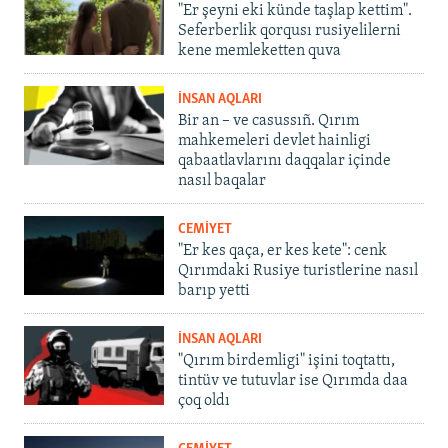
"Er şeyni eki künde taşlap kettim".
Seferberlik qorqusı rusiyelilerni
kene memleketten quva
İNSAN AQLARI
Bir an – ve casussıñ. Qırım
mahkemeleri devlet hainligi
qabaatlavlarını daqqalar içinde
nasıl baqalar
CEMİYET
"Er kes qaça, er kes kete": cenk
Qırımdaki Rusiye turistlerine nasıl
barıp yetti
İNSAN AQLARI
"Qırım birdemligi" işini toqtattı,
tintüv ve tutuvlar ise Qırımda daa
çoq oldı