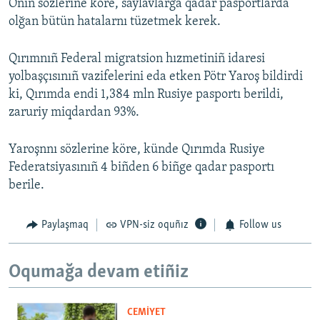
Onıñ sözlerine köre, saylavlarğa qadar pasportlarda
olğan bütün hatalarnı tüzetmek kerek.
Qırımnıñ Federal migratsion hızmetiniñ idaresi
yolbaşçısınıñ vazifelerini eda etken Pötr Yaroş bildirdi
ki, Qırımda endi 1,384 mln Rusiye pasportı berildi,
zaruriy miqdardan 93%.
Yaroşnnı sözlerine köre, künde Qırımda Rusiye
Federatsiyasınıñ 4 biñden 6 biñge qadar pasportı
berile.
Paylaşmaq
VPN-siz oquñız
Follow us
Oqumağa devam etiñiz
CEMİYET