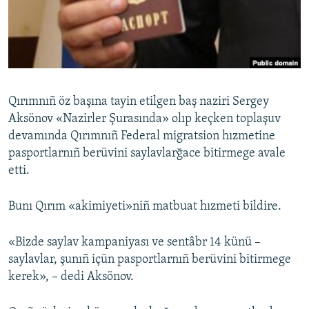
Русский
Українською
QOŞULIÑIZ!
Qırımnıñ öz başına tayin etilgen baş naziri Sergey
Aksönov «Nazirler Şurasında» olıp keçken toplaşuv
devamında Qırımnıñ Federal migratsion hızmetine
RFE/RS bütün saytları
pasportlarnıñ berüvini saylavlarğace bitirmege avale
etti.
Bunı Qırım «akimiyeti»niñ matbuat hızmeti bildire.
«Bizde saylav kampaniyası ve sentâbr 14 künü –
saylavlar, şunıñ içün pasportlarnıñ berüvini bitirmege
kerek», – dedi Aksönov.