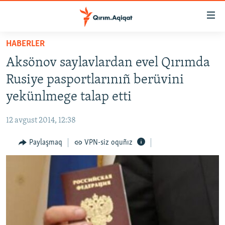
Link
açıqlığı
Esas
HABERLER
mündericege
HABERLER
Aksönov saylavlardan evel Qırımda
qaytmaq
SİYASET
Baş
Rusiye pasportlarınıñ berüvini
İQTİSADİYAT
navigatsiyağa
yekünlmege talap etti
qaytmaq
CEMİYET
Qıdıruvğa
12 avgust 2014, 12:38
MEDENİYET
qaytmaq
Paylaşmaq
VPN-siz oquñız
İNSAN AQLARI
VİDEO
SÜRET
BLOGLAR
FİKİR