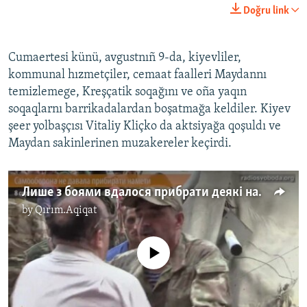
Doğru link
Cumaertesi künü, avgustnıñ 9-da, kiyevliler,
kommunal hızmetçiler, cemaat faalleri Maydannı
temizlemege, Kreşçatik soqağını ve oña yaqın
soqaqlarnı barrikadalardan boşatmağa keldiler. Kiyev
şeer yolbaşçısı Vitaliy Kliçko da aktsiyağa qoşuldı ve
Maydan sakinlerinen muzakereler keçirdi.
Лише з боями вдалося прибрати деякі намети на Майдані
by
Qırım.Aqiqat
No media source currently available