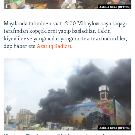
Русский
Українською
Maydanda tahminen saat 12:00 Mihaylovskaya soqağı
tarafından köpçeklerni yaqıp başladılar. Lâkin
QOŞULIÑIZ!
kiyevliler ve yanğıncılar yanğınnı tez-tez söndürdiler,
dep haber ete
Azatlıq Radiosı.
RFE/RS bütün saytları