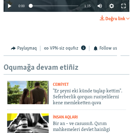
0:00
1:15
Doğru link
Paylaşmaq
VPN-siz oquñız
Follow us
Oqumağa devam etiñiz
CEMİYET
"Er şeyni eki künde taşlap kettim".
Seferberlik qorqusı rusiyelilerni
kene memleketten quva
İNSAN AQLARI
Bir an – ve casussıñ. Qırım
mahkemeleri devlet hainligi