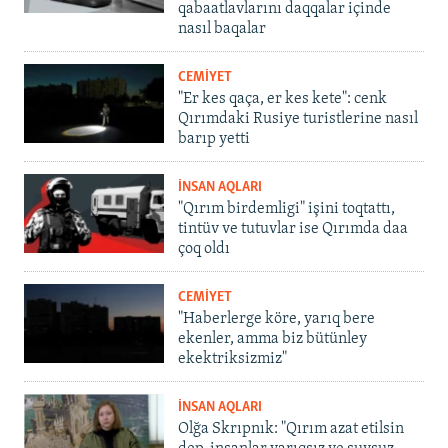
qabaatlavlarını daqqalar içinde
nasıl baqalar
CEMİYET
"Er kes qaça, er kes kete": cenk
Qırımdaki Rusiye turistlerine nasıl
barıp yetti
İNSAN AQLARI
"Qırım birdemligi" işini toqtattı,
tintüv ve tutuvlar ise Qırımda daa
çoq oldı
CEMİYET
"Haberlerge köre, yarıq bere
ekenler, amma biz bütünley
ekektriksizmiz"
İNSAN AQLARI
Olğa Skrıpnık: "Qırım azat etilsin