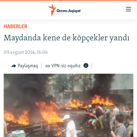
Link
açıqlığı
Esas
HABERLER
mündericege
HABERLER
Maydanda kene de köpçekler yandı
qaytmaq
SİYASET
Baş
09 avgust 2014, 16:06
İQTİSADİYAT
navigatsiyağa
qaytmaq
CEMİYET
Paylaşmaq
VPN-siz oquñız
Qıdıruvğa
MEDENİYET
qaytmaq
İNSAN AQLARI
VİDEO
SÜRET
BLOGLAR
FİKİR