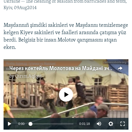
Ukraine -- The cleaning of Maidan from barricades and tents,
Kyiv, 09Aug2014
Maydannıñ şimdiki sakinleri ve Maydannı temizlemege
kelgen Kiyev sakinleri ve faalleri arasında çatışma yüz
berdi. Belgisiz bir insan Molotov qarışmasını atqan
eken.
Через коктейль Молотова на Майдані зчинилася бійка
by
Qırım.Aqiqat
No media source currently available
0:00
0:01:18