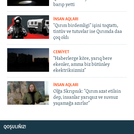
barıp yetti
İNSAN AQLARI
"Qırım birdemligi" işini toqtattı,
tintüv ve tutuvlar ise Qırımda daa
çoq oldı
CEMİYET
"Haberlerge köre, yarıq bere
ekenler, amma biz bütünley
ekektriksizmiz"
İNSAN AQLARI
Olğa Skrıpnık: "Qırım azat etilsin
dep, insanlar yarıqsız ve suvsuz
yaşamağa azırlar"
QOŞULIÑIZ!