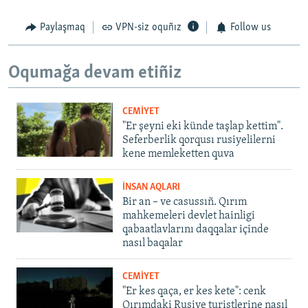
Paylaşmaq
VPN-siz oquñız
Follow us
Oqumağa devam etiñiz
CEMİYET
"Er şeyni eki künde taşlap kettim".
Seferberlik qorqusı rusiyelilerni
kene memleketten quva
İNSAN AQLARI
Bir an – ve casussıñ. Qırım
mahkemeleri devlet hainligi
qabaatlavlarını daqqalar içinde
nasıl baqalar
CEMİYET
"Er kes qaça, er kes kete": cenk
Qırımdaki Rusiye turistlerine nasıl