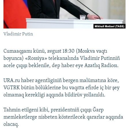
Русский
Українською
Vladimir Putin
QOŞULIÑIZ!
Cumaaqşamı künü, avgust 18:30 (Moskva vaqtı
boyunca) «Rossiya» telekanalında Vladimir Putinniñ
RFE/RS bütün saytları
acele çıqışı beklenile, dep haber eye Azatlıq Radiosı.
URA.ru haber agentliginiñ bergen malümatına köre,
VGTRK bütün bölüklerine bu vaqıtta efirde iç bir şey
olmamaq kerekligi aqqında bildirüv yollanıldı.
Tahmin etilgeni kibi, prezidentniñ çıqışı Ğarp
memleketlerge nisbeten kösterilecek qararlar aqqında
olacaq.