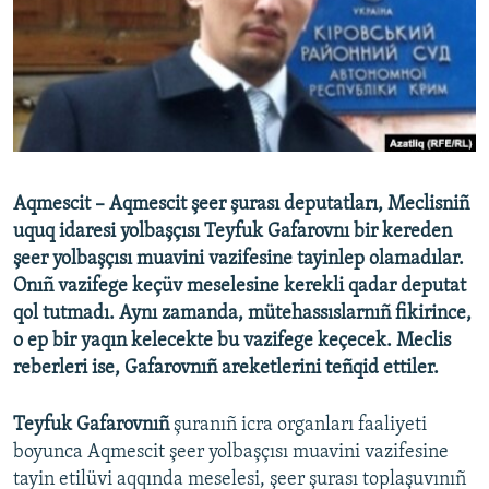
Русский
Українською
QOŞULIÑIZ!
Aqmescit – Aqmescit şeer şurası deputatları, Meclisniñ
uquq idaresi yolbaşçısı Teyfuk Gafarovnı bir kereden
RFE/RS bütün saytları
şeer yolbaşçısı muavini vazifesine tayinlep olamadılar.
Onıñ vazifege keçüv meselesine kerekli qadar deputat
qol tutmadı. Aynı zamanda, mütehassıslarnıñ fikirince,
o ep bir yaqın kelecekte bu vazifege keçecek. Meclis
reberleri ise, Gafarovnıñ areketlerini teñqid ettiler.
Teyfuk Gafarovnıñ
şuranıñ icra organları faaliyeti
boyunca Aqmescit şeer yolbaşçısı muavini vazifesine
tayin etilüvi aqqında meselesi, şeer şurası toplaşuvınıñ