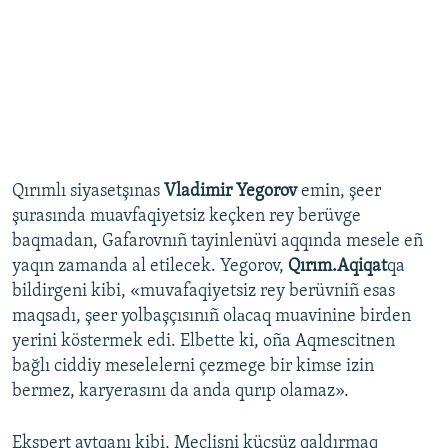
Qırımlı siyasetşınas
Vladimir Yegorov
emin, şeer
şurasında muavfaqiyetsiz keçken rey berüvge
baqmadan, Gafarovnıñ tayinlenüvi aqqında mesele eñ
yaqın zamanda al etilecek. Yegorov,
Qırım.Aqiqat
qa
bildirgeni kibi, «muvafaqiyetsiz rey berüvniñ esas
maqsadı, şeer yolbaşçısınıñ olаcaq muavinine birden
yerini köstermek edi. Elbette ki, oña Aqmescitnen
bağlı ciddiy meselelerni çezmege bir kimse izin
bermez, karyerasını da anda qurıp olamaz».
Ekspert aytqanı kibi, Meclisni küçsüz qaldırmaq