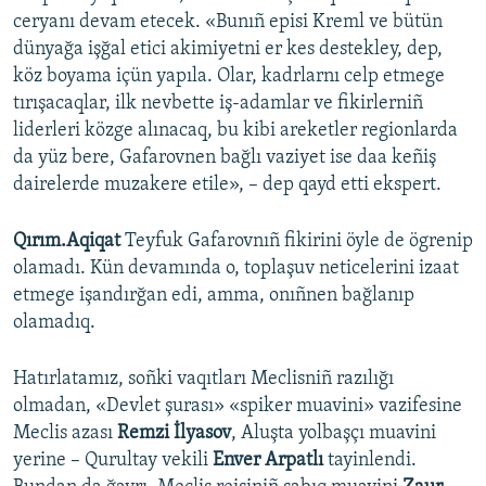
ceryanı devam etecek. «Bunıñ episi Kreml ve bütün
dünyağa işğal etici akimiyetni er kes destekley, dep,
köz boyama içün yapıla. Olar, kadrlarnı celp etmege
tırışacaqlar, ilk nevbette iş-adamlar ve fikirlerniñ
liderleri közge alınacaq, bu kibi areketler regionlarda
da yüz bere, Gafarovnen bağlı vaziyet ise daa keñiş
dairelerde muzakere etile», – dep qayd etti ekspert.
Qırım.Aqiqat
Teyfuk Gafarovnıñ fikirini öyle de ögrenip
olamadı. Kün devamında o, toplaşuv neticelerini izaat
etmege işandırğan edi, amma, onıñnen bağlanıp
olamadıq.
Hatırlatamız, soñki vaqıtları Meclisniñ razılığı
olmadan, «Devlet şurası» «spiker muavini» vazifesine
Meclis azası
Remzi İlyasov
, Aluşta yolbaşçı muavini
yerine – Qurultay vekili
Enver Arpatlı
tayinlendi.