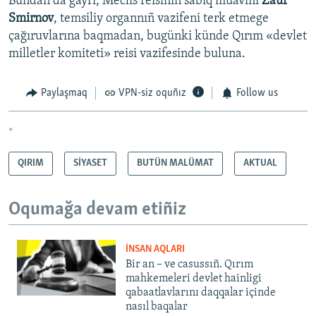
Bundan da ğayrı, Meclis reisiniñ sabıq muavini
Zaur
Smirnov
, temsiliy organnıñ vazifeni terk etmege
çağıruvlarına baqmadan, bugünki künde Qırım «devlet
milletler komiteti» reisi vazifesinde buluna.
Paylaşmaq
VPN-siz oquñız
Follow us
*
QIRIM
SİYASET
BUTÜN MALÜMAT
AKTUAL
Oqumağa devam etiñiz
İNSAN AQLARI
Bir an – ve casussıñ. Qırım
mahkemeleri devlet hainligi
qabaatlavlarını daqqalar içinde
nasıl baqalar