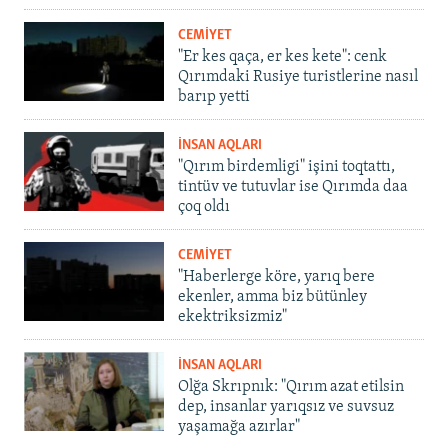
CEMİYET
"Er kes qaça, er kes kete": cenk
Qırımdaki Rusiye turistlerine nasıl
barıp yetti
İNSAN AQLARI
"Qırım birdemligi" işini toqtattı,
tintüv ve tutuvlar ise Qırımda daa
çoq oldı
CEMİYET
"Haberlerge köre, yarıq bere
ekenler, amma biz bütünley
ekektriksizmiz"
İNSAN AQLARI
Olğa Skrıpnık: "Qırım azat etilsin
dep, insanlar yarıqsız ve suvsuz
yaşamağa azırlar"