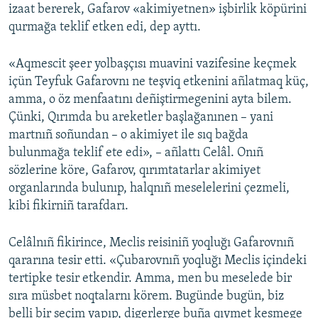
izaat bererek, Gafarov «akimiyetnen» işbirlik köpürini
qurmağa teklif etken edi, dep ayttı.
«Aqmescit şeer yolbaşçısı muavini vazifesine keçmek
içün Teyfuk Gafarovnı ne teşviq etkenini añlatmaq küç,
amma, o öz menfaatını deñiştirmegenini ayta bilem.
Çünki, Qırımda bu areketler başlağanınen – yani
martnıñ soñundan – o akimiyet ile sıq bağda
bulunmağa teklif ete edi», – añlattı Celâl. Onıñ
sözlerine köre, Gafarov, qırımtatarlar akimiyet
organlarında bulunıp, halqnıñ meselelerini çezmeli,
kibi fikirniñ tarafdarı.
Celâlnıñ fikirince, Meclis reisiniñ yoqluğı Gafarovnıñ
qararına tesir etti. «Çubarovnıñ yoqluğı Meclis içindeki
tertipke tesir etkendir. Amma, men bu meselede bir
sıra müsbet noqtalarnı körem. Bugünde bugün, biz
belli bir seçim yapıp, digerlerge buña qıymet kesmege