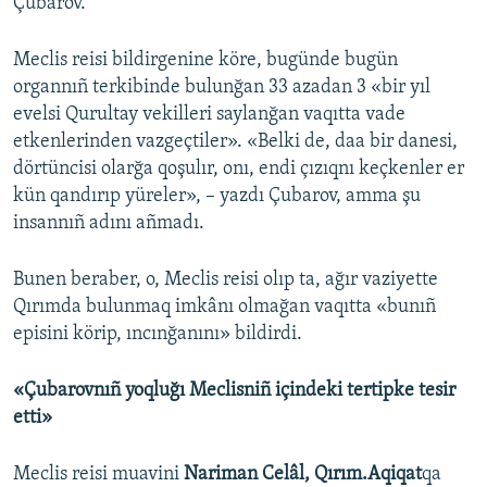
Çubarov.
Meclis reisi bildirgenine köre, bugünde bugün
organnıñ terkibinde bulunğan 33 azadan 3 «bir yıl
evelsi Qurultay vekilleri saylanğan vaqıtta vade
etkenlerinden vazgeçtiler». «Belki de, daa bir danesi,
dörtüncisi olarğa qoşulır, onı, endi çızıqnı keçkenler er
kün qandırıp yüreler», – yazdı Çubarov, amma şu
insannıñ adını añmadı.
Bunen beraber, o, Meclis reisi olıp ta, ağır vaziyette
Qırımda bulunmaq imkânı olmağan vaqıtta «bunıñ
episini körip, ıncınğanını» bildirdi.
«Çubarovnıñ yoqluğı Meclisniñ içindeki tertipke tesir
etti»
Meclis reisi muavini
Nariman Celâl, Qırım.Aqiqat
qa