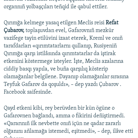
organnıñ yolbaşçıları teñqid ile qabul ettiler.
Qırımğa kelmege yasaq etilgen Meclis reisi
Refat
Çubarov,
toplaşuvdan evel, Gafarovnıñ mezkür
vazifege tayin etilüvini izaat eterek, Kreml ve onıñ
tarafdarları «qırımtatarlarnı qullanıp, Rusiyeniñ
Qırımğa qarşı istilâsında qırımtatarlar da iştirak
etkenini köstermege isteyler. İşte, Meclis azalarına
ciddiy basqı yapıla, ve buña qarşılıq kösterip
olamağanlar belgilene. Dayanıp olamağanlar sırasına
Teyfuk Gafarov da qoşuldı», – dep yazdı Çubarov .
Facebook saifesinde.
Qayd etkeni kibi, rey berüvden bir kün ögüne o
Gafarovnen bağlandı, amma o fikirini deñiştirmedi.
«Qararınıñ ilk nevbette onıñ içün ne qadar zararlı
olğanını añlamağa istemedi, eşitmedi», – dep, ilâve etti