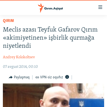
Link
açıqlığı
Esas
QIRIM
mündericege
HABERLER
Meclis azası Teyfuk Gafarov Qırım
qaytmaq
SİYASET
Baş
«akimiyetinen» işbirlik qurmağa
İQTİSADİYAT
navigatsiyağa
niyetlendi
qaytmaq
CEMİYET
Qıdıruvğa
Andrey Kolokoltsev
MEDENİYET
qaytmaq
07 avgust 2014, 00:10
İNSAN AQLARI
VİDEO
Paylaşmaq
VPN-siz oquñız
SÜRET
BLOGLAR
FİKİR