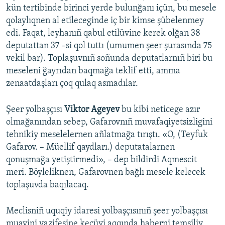
kün tertibinde birinci yerde bulunğanı içün, bu mesele
qolaylıqnen al etileceginde iç bir kimse şübelenmey
edi. Faqat, leyhanıñ qabul etilüvine kerek olğan 38
deputattan 37 –si qol tuttı (umumen şeer şurasında 75
vekil bar). Toplaşuvnıñ soñunda deputatlarnıñ biri bu
meseleni ğayrıdan baqmağa teklif etti, amma
zenaatdaşları çoq qulaq asmadılar.
Şeer yolbaşçısı
Viktor Ageyev
bu kibi neticege azır
olmağanından sebep, Gafarovnıñ muvafaqiyetsizligini
tehnikiy meselelernen añlatmağa tırıştı. «O, (Teyfuk
Gafarov. – Müellif qaydları.) deputatalarnen
qonuşmağa yetiştirmedi», – dep bildirdi Aqmescit
meri. Böyleliknen, Gafarovnen bağlı mesele kelecek
toplaşuvda baqılacaq.
Meclisniñ uquqiy idaresi yolbaşçısınıñ şeer yolbaşçısı
muavini vazifesine keçüvi aqqında haberni temsiliy