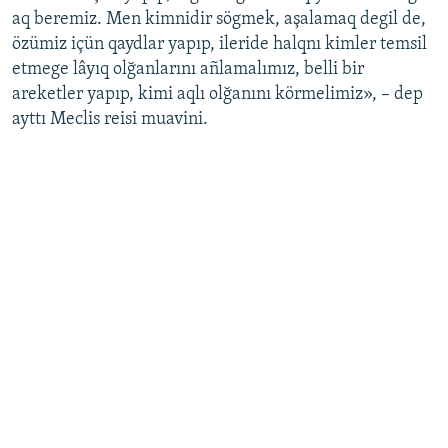
aq beremiz. Men kimnidir sögmek, aşalamaq degil de,
özümiz içün qaydlar yapıp, ileride halqnı kimler temsil
etmege lâyıq olğanlarını añlamalımız, belli bir
areketler yapıp, kimi aqlı olğanını körmelimiz», – dep
ayttı Meclis reisi muavini.