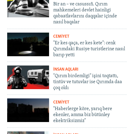
Bir an – ve casussıñ. Qırım
mahkemeleri devlet hainligi
qabaatlavlarını daqqalar içinde
nasıl baqalar
CEMİYET
"Er kes qaça, er kes kete": cenk
Qırımdaki Rusiye turistlerine nasıl
barıp yetti
İNSAN AQLARI
"Qırım birdemligi" işini toqtattı,
tintüv ve tutuvlar ise Qırımda daa
çoq oldı
CEMİYET
"Haberlerge köre, yarıq bere
ekenler, amma biz bütünley
ekektriksizmiz"