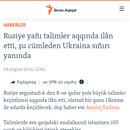
Link
açıqlığı
Esas
HABERLER
mündericege
HABERLER
Rusiye yañı talimler aqqında ilân
qaytmaq
SİYASET
Baş
etti, şu cümleden Ukraina sıñırı
İQTİSADİYAT
navigatsiyağa
yanında
qaytmaq
CEMİYET
Qıdıruvğa
04 avgust 2014, 12:40
MEDENİYET
qaytmaq
Paylaşmaq
VPN-siz oquñız
İNSAN AQLARI
Rusiye avgustnıñ 4-den 8-ne qadar yañı büyük talimler
VİDEO
keçirilmesi aqqında ilân etti, olarnıñ bir qısmı Ukraina
SÜRET
ile sıñırda keçirilecek, dep haber ete
Azatlıq Radiosı
.
BLOGLAR
Talimlerde ava qarşıdaki mudafaanıñ tahminen 100
FİKİR