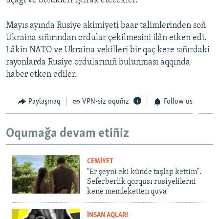
uçağı ve bölükleri iştirak etecekler.
Русский
Mayıs ayında Rusiye akimiyeti baar talimlerinden soñ
Українською
Ukraina sıñırından ordular çekilmesini ilân etken edi.
Lâkin NATO ve Ukraina vekilleri bir qaç kere sıñırdaki
QOŞULIÑIZ!
rayonlarda Rusiye ordularınıñ bulunması aqqında
haber etken ediler.
Paylaşmaq
VPN-siz oquñız
Follow us
RFE/RS bütün saytları
Oqumağa devam etiñiz
CEMİYET
"Er şeyni eki künde taşlap kettim".
Seferberlik qorqusı rusiyelilerni
kene memleketten quva
İNSAN AQLARI