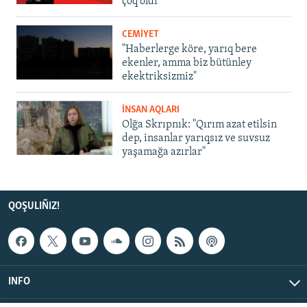
çoq oldı
CEMİYET
"Haberlerge köre, yarıq bere
ekenler, amma biz bütünley
ekektriksizmiz"
İNSAN AQLARI
Olğa Skrıpnık: "Qırım azat etilsin
dep, insanlar yarıqsız ve suvsuz
yaşamağa azırlar"
QOŞULIÑIZ!
INFO