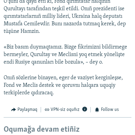
O şunı da qayd etti ki, Fond qırımtatar halqınıñ
Qurultayı tarafından teşkil etildi. Onıñ prezidenti ise
qırımtatarlarnıñ milliy lideri, Ukraina halq deputatı
Mustafa Cemilevdir. Bunı nazarda tutmaq kerek, dep
tüşüne Hamzin.
«Biz basım duymaqtamız. Bizge fikrimizni bildirmege
bermeyler, Qurultay ve Meclisni yoq etmek yönelişte
endi Rusiye qanunları bile bozula», – dey o.
Onıñ sözlerine binayen, eger de vaziyet kerginleşse,
Fond ve Meclis destek ve qoruvnı halqara uquqiy
terkiplerde qıdıracaq.
Paylaşmaq
VPN-siz oquñız
Follow us
Oqumağa devam etiñiz