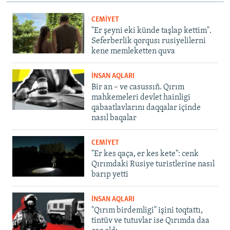
CEMİYET
"Er şeyni eki künde taşlap kettim".
Seferberlik qorqusı rusiyelilerni
kene memleketten quva
İNSAN AQLARI
Bir an – ve casussıñ. Qırım
mahkemeleri devlet hainligi
qabaatlavlarını daqqalar içinde
nasıl baqalar
CEMİYET
"Er kes qaça, er kes kete": cenk
Qırımdaki Rusiye turistlerine nasıl
barıp yetti
İNSAN AQLARI
"Qırım birdemligi" işini toqtattı,
tintüv ve tutuvlar ise Qırımda daa