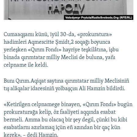
Русский
Українською
Cumaaqşamı künü, iyül 30-da, «prokuratura»
QOŞULIÑIZ!
hadimleri Aqmescitte Şmidt,2 soqağı boyunca
yerleşken «Qırım Fondı» hayriye teşkilâtına, işbu
binada qırımtatar milliy Meclisi de buluna, yañı
celpname ile keldi.
RFE/RS bütün saytları
Bunı Qırım.Aqiqat saytına qırımtatar milliy Meclisiniñ
tış alâqalar idaresiniñ yolbaşçısı Ali Hamzin bildirdi.
«Ketirilgen celpnamege binayen, «Qırım Fondı» bugün
prokuraturağa kelip, öz faaliyeti aqqında esabat
bermeli. Amma bu olacaq bir şey degil, çünki bu kibi
esabatlarnı azırlamaq içün eñ azından bir qaç kün
kerek», – dedi Hamzin.