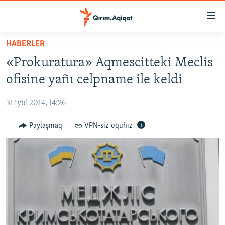
Link
açıqlığı
Esas
HABERLER
mündericege
HABERLER
«Prokuratura» Aqmescitteki Meclis
qaytmaq
SİYASET
Baş
ofisine yañı celpname ile keldi
İQTİSADİYAT
navigatsiyağa
qaytmaq
31 iyül 2014, 14:26
CEMİYET
Qıdıruvğa
MEDENİYET
Paylaşmaq
VPN-siz oquñız
qaytmaq
İNSAN AQLARI
VİDEO
SÜRET
BLOGLAR
FİKİR