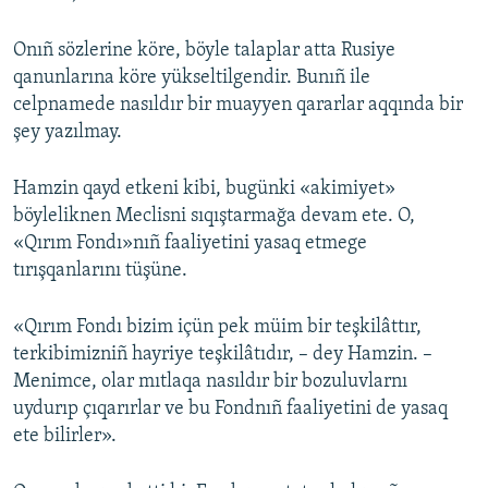
Onıñ sözlerine köre, böyle talaplar atta Rusiye
qanunlarına köre yükseltilgendir. Bunıñ ile
celpnamede nasıldır bir muayyen qararlar aqqında bir
şey yazılmay.
Hamzin qayd etkeni kibi, bugünki «akimiyet»
böyleliknen Meclisni sıqıştarmağa devam ete. O,
«Qırım Fondı»nıñ faaliyetini yasaq etmege
tırışqanlarını tüşüne.
«Qırım Fondı bizim içün pek müim bir teşkilâttır,
terkibimizniñ hayriye teşkilâtıdır, – dey Hamzin. –
Menimce, olar mıtlaqa nasıldır bir bozuluvlarnı
uydurıp çıqarırlar ve bu Fondnıñ faaliyetini de yasaq
ete bilirler».