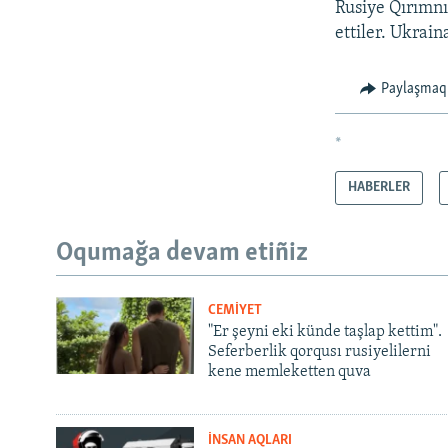
Rusiye Qırımnı 
ettiler. Ukrain
Paylaşmaq
*
HABERLER
Oqumağa devam etiñiz
CEMİYET
"Er şeyni eki künde taşlap kettim".
Seferberlik qorqusı rusiyelilerni
kene memleketten quva
İNSAN AQLARI