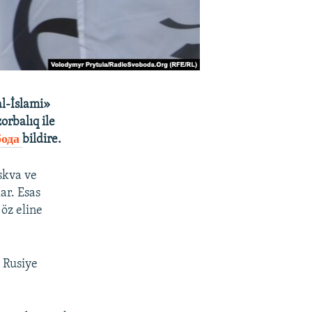
l-İslami»
orbalıq ile
бода
bildire.
oskva ve
ar. Esas
 öz eline
 Rusiye