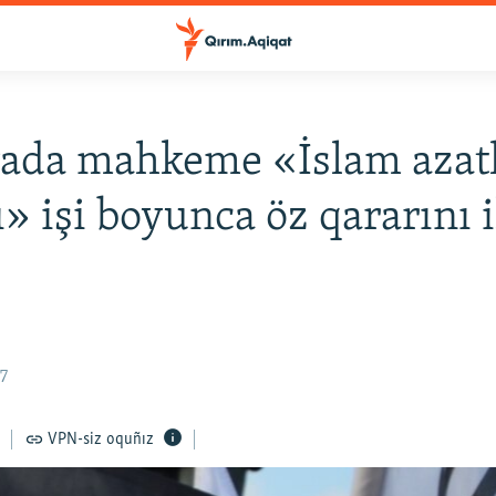
ada mahkeme «İslam azatl
ı» işi boyunca öz qararını 
27
VPN-siz oquñız