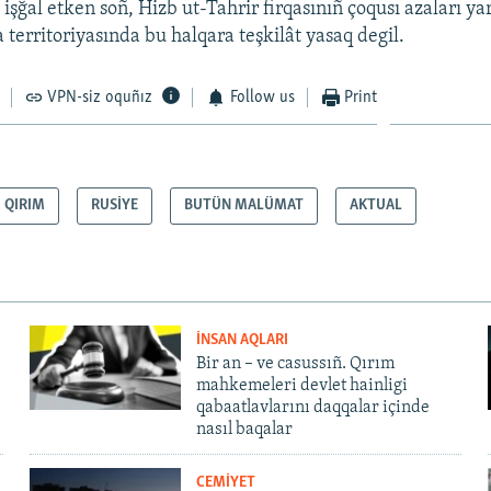
işğal etken soñ, Hizb ut-Tahrir firqasınıñ çoqusı azaları y
a territoriyasında bu halqara teşkilât yasaq degil.
VPN-siz oquñız
Follow us
Print
QIRIM
RUSİYE
BUTÜN MALÜMAT
AKTUAL
İNSAN AQLARI
Bir an – ve casussıñ. Qırım
mahkemeleri devlet hainligi
qabaatlavlarını daqqalar içinde
nasıl baqalar
CEMİYET