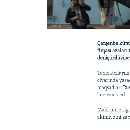
Çarşenbe künü
firqası azalar
deñiştirilüvine
Taqiqatçılarnı
civarında yasaq
maqsadları Rus
keçirmek edi.
Mahkum etilgen
akimiyetni zap