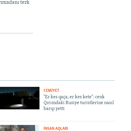
arımadanı terk
CEMİYET
"Er kes qaça, er kes kete": cenk
Qırımdaki Rusiye turistlerine nasıl
barıp yetti
İNSAN AQLARI