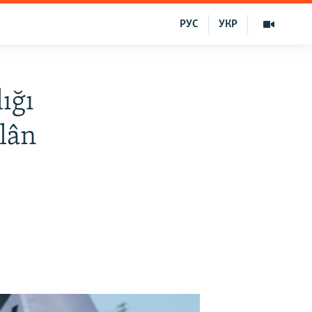
РУС
УКР
ığı
ilân