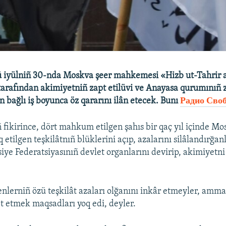
 iyülniñ 30-nda Moskva şeer mahkemesi «Hizb ut-Tahrir a
ı tarafından akimiyetniñ zapt etilüvi ve Anayasa qurumınıñ z
n bağlı iş boyunca öz qararını ilân etecek. Bunı
Радио Сво
ñ fikirince, dört mahkum etilgen şahıs bir qaç yıl içinde M
 etilgen teşkilâtnıñ blüklerini açıp, azalarını silâlandırğanl
iye Federatsiyasınıñ devlet organlarını devirip, akimiyetni
lerniñ özü teşkilât azaları olğanını inkâr etmeyler, amma
t etmek maqsadları yoq edi, deyler.