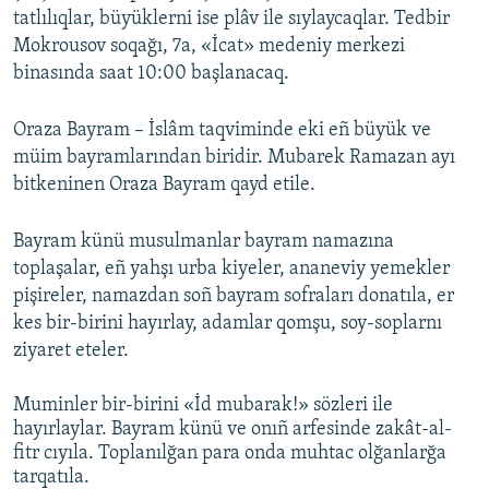
tatlılıqlar, büyüklerni ise plâv ile sıylaycaqlar. Tedbir
Mokrousov soqağı, 7a, «İcat» medeniy merkezi
binasında saat 10:00 başlanacaq.
Oraza Bayram – İslâm taqviminde eki eñ büyük ve
müim bayramlarından biridir. Mubarek Ramazan ayı
bitkeninen Oraza Bayram qayd etile.
Bayram künü musulmanlar bayram namazına
toplaşalar, eñ yahşı urba kiyeler, ananeviy yemekler
pişireler, namazdan soñ bayram sofraları donatıla, er
kes bir-birini hayırlay, adamlar qomşu, soy-soplarnı
ziyaret eteler.
Muminler bir-birini «İd mubarak!» sözleri ile
hayırlaylar. Bayram künü ve onıñ arfesinde zakât-al-
fitr cıyıla. Toplanılğan para onda muhtac olğanlarğa
tarqatıla.