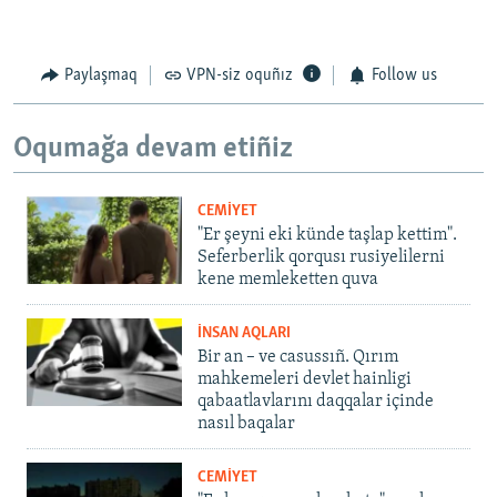
Paylaşmaq
VPN-siz oquñız
Follow us
Oqumağa devam etiñiz
CEMİYET
"Er şeyni eki künde taşlap kettim".
Seferberlik qorqusı rusiyelilerni
kene memleketten quva
İNSAN AQLARI
Bir an – ve casussıñ. Qırım
mahkemeleri devlet hainligi
qabaatlavlarını daqqalar içinde
nasıl baqalar
CEMİYET