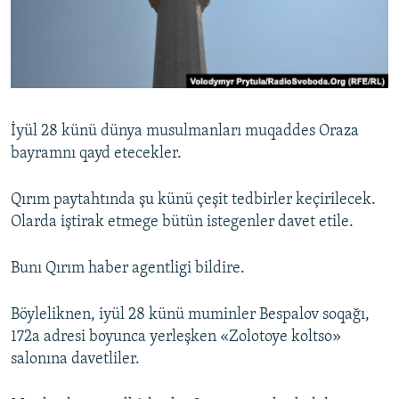
Русский
Українською
QOŞULIÑIZ!
İyül 28 künü dünya musulmanları muqaddes Oraza
bayramnı qayd etecekler.
RFE/RS bütün saytları
Qırım paytahtında şu künü çeşit tedbirler keçirilecek.
Olarda iştirak etmege bütün istegenler davet etile.
Bunı Qırım haber agentligi bildire.
Böyleliknen, iyül 28 künü muminler Bespalov soqağı,
172a adresi boyunca yerleşken «Zolotoye koltso»
salonına davetliler.