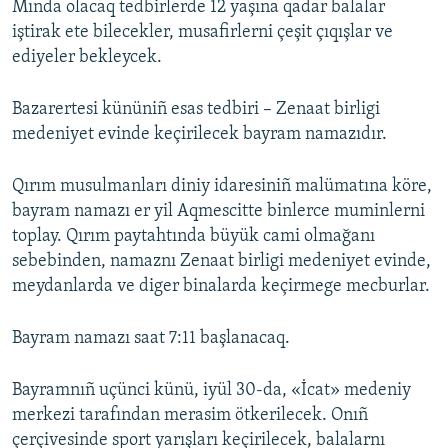
Mında olacaq tedbirlerde 12 yaşına qadar balalar
iştirak ete bilecekler, musafirlerni çeşit çıqışlar ve
ediyeler bekleycek.
Bazarertesi kününiñ esas tedbiri – Zenaat birligi
medeniyet evinde keçirilecek bayram namazıdır.
Qırım musulmanları diniy idaresiniñ malümatına köre,
bayram namazı er yil Aqmescitte binlerce muminlerni
toplay. Qırım paytahtında büyük cami olmağanı
sebebinden, namaznı Zenaat birligi medeniyet evinde,
meydanlarda ve diger binalarda keçirmege mecburlar.
Bayram namazı saat 7:11 başlanacaq.
Bayramnıñ uçünci künü, iyül 30-da, «İcat» medeniy
merkezi tarafından merasim ötkerilecek. Onıñ
çerçivesinde sport yarışları keçirilecek, balalarnı