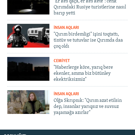
"Er kes qaça, er kes kete": cenk
Qırımdaki Rusiye turistlerine nasıl
barıp yetti
İNSAN AQLARI
"Qırım birdemligi" işini toqtattı,
tintüv ve tutuvlar ise Qırımda daa
çoq oldı
CEMİYET
"Haberlerge köre, yarıq bere
ekenler, amma biz bütünley
ekektriksizmiz"
İNSAN AQLARI
Olğa Skrıpnık: "Qırım azat etilsin
dep, insanlar yarıqsız ve suvsuz
yaşamağa azırlar"