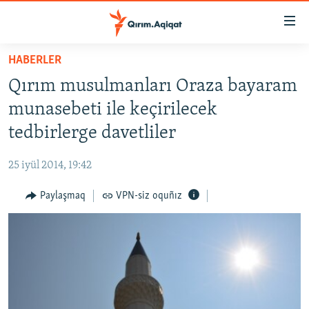
Link
açıqlığı
Esas
HABERLER
mündericege
HABERLER
Qırım musulmanları Oraza bayaram
qaytmaq
SİYASET
Baş
munasebeti ile keçirilecek
İQTİSADİYAT
navigatsiyağa
tedbirlerge davetliler
qaytmaq
CEMİYET
Qıdıruvğa
25 iyül 2014, 19:42
MEDENİYET
qaytmaq
Paylaşmaq
VPN-siz oquñız
İNSAN AQLARI
VİDEO
SÜRET
BLOGLAR
FİKİR