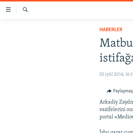
Link
açıqlığı
Qıdırmaq
Esas
HABERLER
HABERLER
mündericege
SİYASET
qaytmaq
Matbua
Baş
İQTİSADİYAT
navigatsiyağa
istifağ
CEMİYET
qaytmaq
Qıdıruvğa
MEDENİYET
25 iyül 2014, 16:
qaytmaq
İNSAN AQLARI
VİDEO
Paylaşmaq
SÜRET
Arkadiy Zaydma
vazifelerini o
BLOGLAR
portal «Medio
FİKİR
İşbu qarar cuma