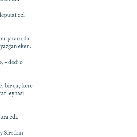
deputat qol
bu qararında
e yazğan eken.
, – dedi o
e, bir qaç kere
rar leyhası
ura edi.
iy Sirotkin