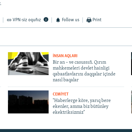
.
VPN-siz oquñız
Follow us
Print
İNSAN AQLARI
Bir an – ve casussıñ. Qırım
mahkemeleri devlet hainligi
qabaatlavlarını daqqalar içinde
nasıl baqalar
CEMİYET
"Haberlerge köre, yarıq bere
ekenler, amma biz bütünley
ekektriksizmiz"