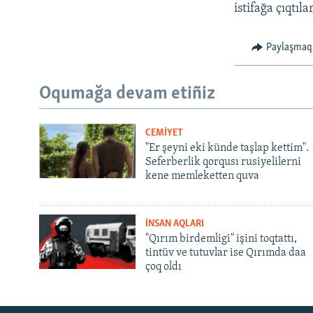
istifağa çıqtılar
Paylaşmaq
Oqumağa devam etiñiz
CEMİYET
"Er şeyni eki künde taşlap kettim".
Seferberlik qorqusı rusiyelilerni
kene memleketten quva
İNSAN AQLARI
"Qırım birdemligi" işini toqtattı,
tintüv ve tutuvlar ise Qırımda daa
çoq oldı
Русский