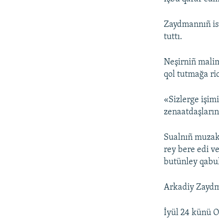
Zaydmannıñ ist
tuttı.
Neşirniñ mali
qol tutmağa ric
«Sizlerge işim
zenaatdaşların
Sualnıñ muzake
rey bere edi ve
butünley qabul 
Arkadiy Zaydma
İyül 24 künü Or