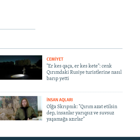
CEMİYET
"Er kes qaça, er kes kete": cenk
Qırımdaki Rusiye turistlerine nasıl
barıp yetti
İNSAN AQLARI
Olğa Skrıpnık: "Qırım azat etilsin
dep, insanlar yarıqsız ve suvsuz
yaşamağa azırlar"