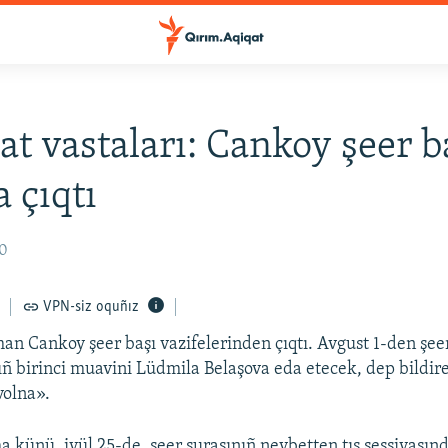
t vastaları: Cankoy şeer b
a çıqtı
10
VPN-siz oquñız
n Cankoy şeer başı vazifelerinden çıqtı. Avgust 1-den şee
nıñ birinci muavini Lüdmila Belaşova eda etecek, dep bildir
volna».
 künü, iyül 25-de, şeer şurasınıñ nevbetten tış sessiyasınd