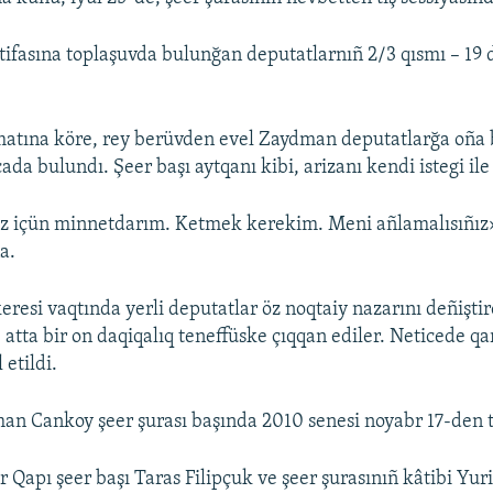
ifasına toplaşuvda bulunğan deputatlarnıñ 2/3 qısmı – 19 
matına köre, rey berüvden evel Zaydman deputatlarğa oña 
ada bulundı. Şeer başı aytqanı kibi, arizanı kendi istegi il
iz içün minnetdarım. Ketmek kerekim. Meni añlamalısıñız»
a.
resi vaqtında yerli deputatlar öz noqtaiy nazarını deñiştir
 atta bir on daqiqalıq teneffüske çıqqan ediler. Neticede qa
etildi.
n Cankoy şeer şurası başında 2010 senesi noyabr 17-den t
 Qapı şeer başı Taras Filipçuk ve şeer şurasınıñ kâtibi Yur