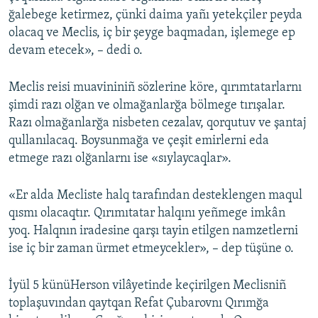
ğalebege ketirmez, çünki daima yañı yetekçiler peyda
olacaq ve Meclis, iç bir şeyge baqmadan, işlemege ep
devam etecek», – dedi o.
Meclis reisi muavininiñ sözlerine köre, qırımtatarlarnı
şimdi razı olğan ve olmağanlarğa bölmege tırışalar.
Razı olmağanlarğa nisbeten cezalav, qorqutuv ve şantaj
qullanılacaq. Boysunmağa ve çeşit emirlerni eda
etmege razı olğanlarnı ise «sıylaycaqlar».
«Er alda Mecliste halq tarafından desteklengen maqul
qısmı olacaqtır. Qırımıtatar halqını yeñmege imkân
yoq. Halqnın iradesine qarşı tayin etilgen namzetlerni
ise iç bir zaman ürmet etmeycekler», – dep tüşüne o.
İyül 5 künüHerson vilâyetinde keçirilgen Meclisniñ
toplaşuvından qaytqan Refat Çubarovnı Qırımğa