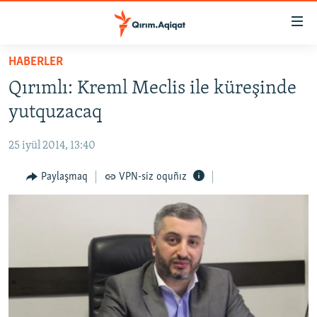
Link
açıqlığı
Esas
HABERLER
mündericege
HABERLER
Qırımlı: Kreml Meclis ile küreşinde
qaytmaq
SİYASET
Baş
yutquzacaq
İQTİSADİYAT
navigatsiyağa
qaytmaq
25 iyül 2014, 13:40
CEMİYET
Qıdıruvğa
MEDENİYET
Paylaşmaq
VPN-siz oquñız
qaytmaq
İNSAN AQLARI
VİDEO
SÜRET
BLOGLAR
FİKİR