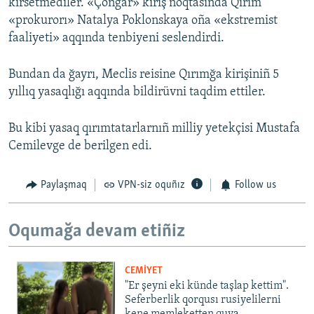
kirsetmediler. «Çonğar» kiriş noqtasında Qırım
«prokurorı» Natalya Poklonskaya oña «ekstremist
faaliyeti» aqqında tenbiyeni seslendirdi.
Bundan da ğayrı, Meclis reisine Qırımğa kirişiniñ 5
yıllıq yasaqlığı aqqında bildirüvni taqdim ettiler.
Bu kibi yasaq qırımtatarlarnıñ milliy yetekçisi Mustafa
Cemilevge de berilgen edi.
Paylaşmaq
VPN-siz oquñız
Follow us
Oqumağa devam etiñiz
CEMİYET
"Er şeyni eki künde taşlap kettim".
Seferberlik qorqusı rusiyelilerni