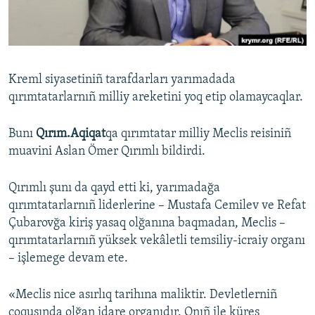
Русский
Українською
Kreml siyasetiniñ tarafdarları yarımadada
QOŞULIÑIZ!
qırımtatarlarnıñ milliy areketini yoq etip olamaycaqlar.
Bunı
Qırım.Aqiqat
qa qırımtatar milliy Meclis reisiniñ
muavini Aslan Ömer Qırımlı bildirdi.
RFE/RS bütün saytları
Qırımlı şunı da qayd etti ki, yarımadağa
qırımtatarlarnıñ liderlerine – Mustafa Cemilev ve Refat
Çubarovğa kiriş yasaq olğanına baqmadan, Meclis –
qırımtatarlarnıñ yüksek vekâletli temsiliy-icraiy organı
– işlemege devam ete.
«Meclis nice asırlıq tarihına maliktir. Devletlerniñ
çoqusında olğan idare organıdır. Onıñ ile küreş