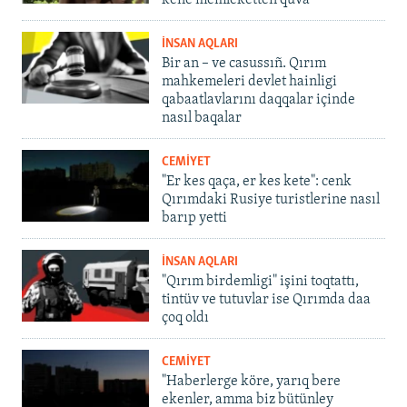
kene memleketten quva
İNSAN AQLARI
Bir an – ve casussıñ. Qırım
mahkemeleri devlet hainligi
qabaatlavlarını daqqalar içinde
nasıl baqalar
CEMİYET
"Er kes qaça, er kes kete": cenk
Qırımdaki Rusiye turistlerine nasıl
barıp yetti
İNSAN AQLARI
"Qırım birdemligi" işini toqtattı,
tintüv ve tutuvlar ise Qırımda daa
çoq oldı
CEMİYET
"Haberlerge köre, yarıq bere
ekenler, amma biz bütünley