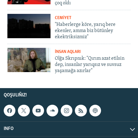
çoq oldı
CEMİYET
"Haberlerge köre, yarıq bere
ekenler, amma biz bütünley
ekektriksizmiz"
İNSAN AQLARI
Olğa Skrıpnık: "Qırım azat etilsin
dep, insanlar yarıqsız ve suvsuz
yaşamağa azırlar"
QOŞULIÑIZ!
INFO