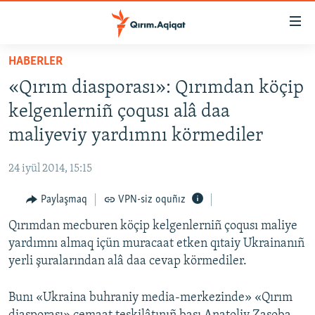
Link
açıqlığı
Esas
HABERLER
mündericege
HABERLER
«Qırım diasporası»: Qırımdan köçip
qaytmaq
SİYASET
Baş
kelgenlerniñ çoqusı alâ daa
İQTİSADİYAT
navigatsiyağa
maliyeviy yardımnı körmediler
qaytmaq
CEMİYET
Qıdıruvğa
24 iyül 2014, 15:15
MEDENİYET
qaytmaq
Paylaşmaq
VPN-siz oquñız
İNSAN AQLARI
Qırımdan mecburen köçip kelgenlerniñ çoqusı maliye
VİDEO
yardımnı almaq içün muracaat etken qıtaiy Ukrainanıñ
SÜRET
yerli şuralarından alâ daa cevap körmediler.
BLOGLAR
Bunı «Ukraina buhraniy media-merkezinde» «Qırım
FİKİR