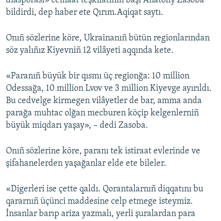
diasporası» cemaat teşkilâtınıñ başı Anatoliy Zasoba
bildirdi, dep haber ete Qırım.Aqiqat saytı.
Русский
Українською
Onıñ sözlerine köre, Ukrainanıñ bütün regionlarından
söz yalıñız Kiyevniñ 12 vilâyeti aqqında kete.
QOŞULIÑIZ!
«Paranıñ büyük bir qısmı üç regionğa: 10 million
Odessağa, 10 million Lvov ve 3 million Kiyevge ayırıldı.
Bu cedvelge kirmegen vilâyetler de bar, amma anda
RFE/RS bütün saytları
parağa muhtac olğan mecburen köçip kelgenlerniñ
büyük miqdarı yaşay», – dedi Zasoba.
Onıñ sözlerine köre, paranı tek istiraat evlerinde ve
şifahanelerden yaşağanlar elde ete bileler.
«Digerleri ise çette qaldı. Qorantalarnıñ diqqatını bu
qararnıñ üçünci maddesine celp etmege isteymiz.
İnsanlar barıp ariza yazmalı, yerli şuralardan para