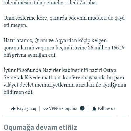
tölenilmesini talap etmeli»,– dedi Zasoba.
Onıñ sözlerine köre, qararda ödevniñ müddeti de qayd
etilmegen.
Hatırlatamız, Qırım ve Aqyardan köçip kelgen
qorantalarnıñ vaqtınca keçindirüvine 25 million 166,19
biñ grivna ayırılğan edi.
İyünniñ soñunda Nazirler kabinetiniñ naziri Ostap
Semerak Kivede matbuat-konferentsiyasında bu para
vilâyet devlet memuriyetleriniñ arizaları ile ayrılğanını
bildirgen edi.
Paylaşmaq
VPN-siz oquñız
Follow us
Oqumağa devam etiñiz