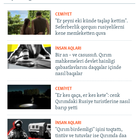
CEMİYET
"Er şeyni eki künde taşlap kettim".
Seferberlik qorqusı rusiyelilerni
kene memleketten quva
İNSAN AQLARI
Bir an – ve casussıñ. Qırım
mahkemeleri devlet hainligi
qabaatlavlarını daqqalar içinde
nasıl baqalar
CEMİYET
"Er kes qaça, er kes kete": cenk
Qırımdaki Rusiye turistlerine nasıl
barıp yetti
İNSAN AQLARI
"Qırım birdemligi" işini toqtattı,
tintüv ve tutuvlar ise Qırımda daa