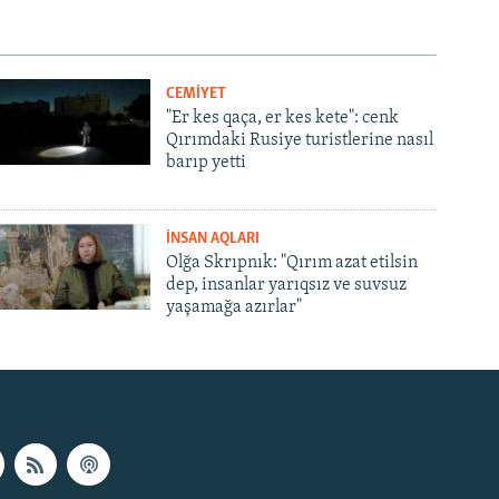
CEMİYET
"Er kes qaça, er kes kete": cenk
Qırımdaki Rusiye turistlerine nasıl
barıp yetti
İNSAN AQLARI
Olğa Skrıpnık: "Qırım azat etilsin
dep, insanlar yarıqsız ve suvsuz
yaşamağa azırlar"