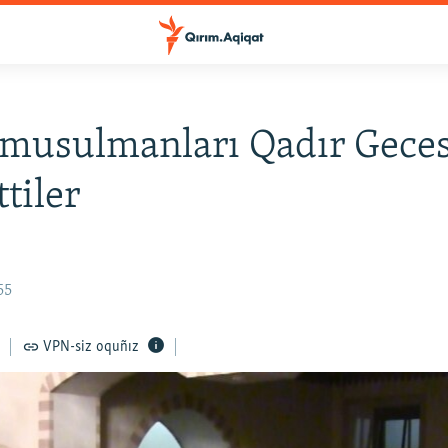
musulmanları Qadır Geces
tiler
55
VPN-siz oquñız