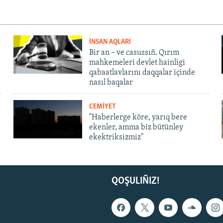
İNSAN AQLARI
Bir an – ve casussıñ. Qırım
mahkemeleri devlet hainligi
qabaatlavlarını daqqalar içinde
nasıl baqalar
CEMİYET
"Haberlerge köre, yarıq bere
ekenler, amma biz bütünley
ekektriksizmiz"
QOŞULIÑIZ!