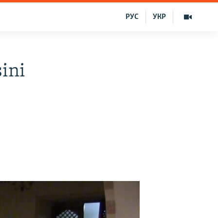
РУС
УКР
ini