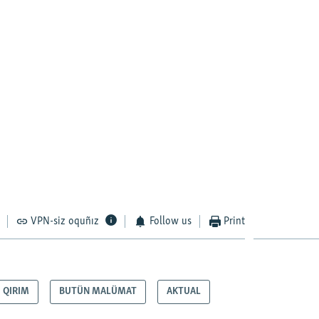
VPN-siz oquñız
Follow us
Print
QIRIM
BUTÜN MALÜMAT
AKTUAL