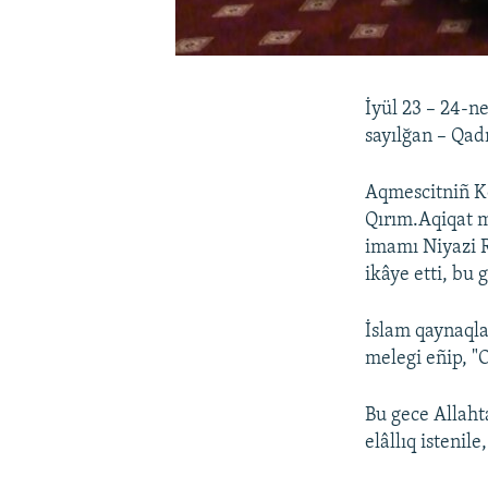
İyül 23 – 24-
sayılğan – Qadı
Aqmescitniñ K
Qırım.Aqiqat m
imamı Niyazi R
ikâye etti, bu 
İslam qaynaql
melegi eñip, "
Bu gece Allaht
elâllıq isteni