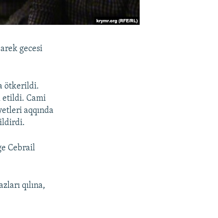
arek gecesi
ötkerildi.
 etildi. Cami
etleri aqqında
ldirdi.
e Cebrail
ları qılına,