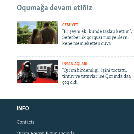
Oqumağa devam etiñiz
CEMİYET
"Er şeyni eki künde taşlap kettim".
Seferberlik qorqusı rusiyelilerni
kene memleketten quva
İNSAN AQLARI
"Qırım birdemligi" işini toqtattı,
tintüv ve tutuvlar ise Qırımda daa
çoq oldı
Русский
INFO
Українською
Contacts
QOŞULIÑIZ!
Qırım.Aqiqat. Bizim aqqında