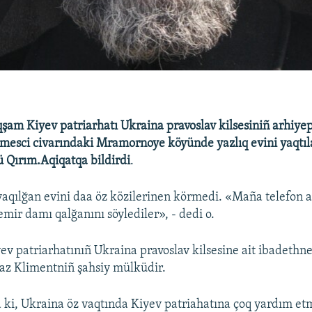
qşam Kiyev patriarhatı Ukraina pravoslav kilsesiniñ arhiye
esci civarındaki Mramornoye köyünde yazlıq evini yaqtıl
 Qırım.Aqiqatqa bildirdi
.
aqılğan evini daa öz közilerinen körmedi. «Maña telefon aç
mir damı qalğanını söylediler», - dedi o.
ev patriarhatınıñ Ukraina pravoslav kilsesine ait ibadethne
paz Klimentniñ şahsiy mülküdir.
ki, Ukraina öz vaqtında Kiyev patriahatına çoq yardım et