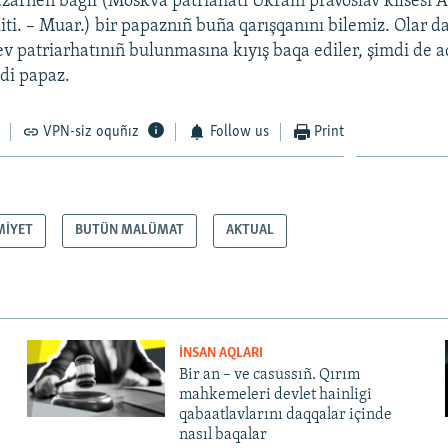
azarnen bağlı (Moskva patriahatı Ukrain pravoslav kilsesi 
iti. – Muar.) bir papaznıñ buña qarışqanını bilemiz. Olar 
v patriarhatınıñ bulunmasına kıyış baqa ediler, şimdi de a
di papaz.
VPN-siz oquñız
Follow us
Print
MİYET
BUTÜN MALÜMAT
AKTUAL
İNSAN AQLARI
Bir an – ve casussıñ. Qırım
mahkemeleri devlet hainligi
qabaatlavlarını daqqalar içinde
nasıl baqalar