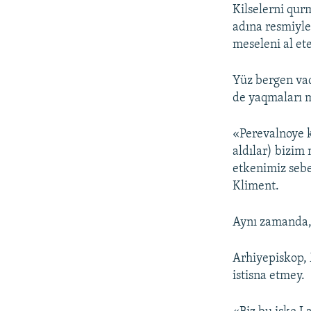
Kilselerni qur
adına resmiyleş
meseleni al ete
Yüz bergen vaq
de yaqmaları
«Perevalnoye k
aldılar) bizim
etkenimiz sebe
Kliment.
Aynı zamanda, 
Arhiyepiskop, 
istisna etmey.