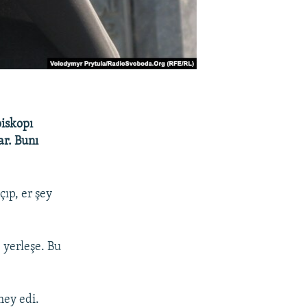
piskopı
ar. Bunı
ıp, er şey
 yerleşe. Bu
mey edi.