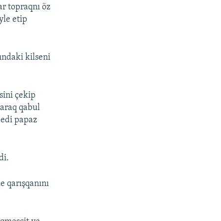
ar topraqnı öz
yle etip
ındaki kilseni
sini çekip
laraq qabul
dedi papaz
di.
e qarışqanını