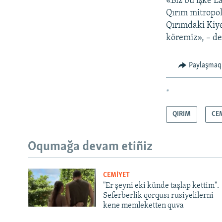
«Biz bu işke L
Qırım mitropol
Qırımdaki Kiye
köremiz», – de
Paylaşmaq
*
QIRIM
CE
Oqumağa devam etiñiz
CEMİYET
"Er şeyni eki künde taşlap kettim".
Seferberlik qorqusı rusiyelilerni
kene memleketten quva