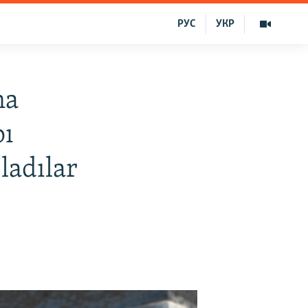
РУС
УКР
na
pı
ladılar