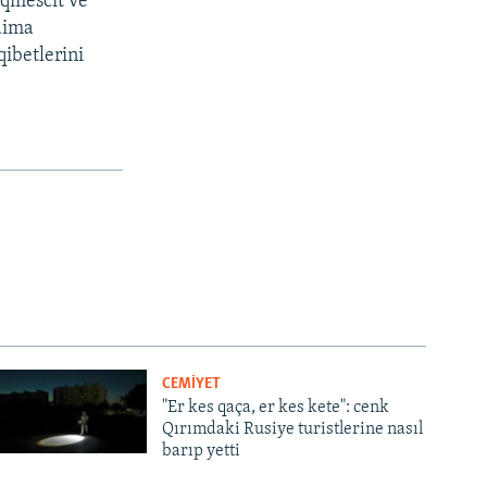
Aqmescit ve
daima
qibetlerini
CEMİYET
"Er kes qaça, er kes kete": cenk
Qırımdaki Rusiye turistlerine nasıl
barıp yetti