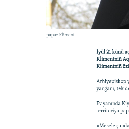
papaz Kliment
İyül 21 künü a
Klimentniñ Aqm
Klimentniñ özü
Arhiyepiskop y
yanğanı, tek de
Ev yanında Kiy
territoriya pa
«Mesele şunda 