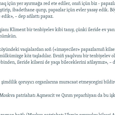
maq içün yer ayırmağa red ete ediler, onıñ içün biz - papazl
tirip, ibadethane qurıp, papazlar içün evler yasay edik. Bö
 edik», – dep añlattı papaz.
ianı Kliment bir tenbiyelev kibi tanıy, çünki ileride ev yan
 mümkün.
öyündeki vaqialardan soñ («imayeciler» papazlarnıñ kilse
 mülkümizge köz taşladılar. Evniñ yaqılvını bir tenbiyelev o
binden, ileride kilseni de yaqa bileceklerini añlaymız», – 
şimdilik qoruyıcı organlarına muracaat etmeycegini bildir
Moskva patriahatı Aqmescit ve Qırım yeparhiyası da bu işk