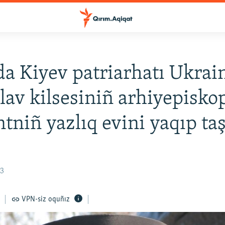
a Kiyev patriarhatı Ukrai
lav kilsesiniñ arhiyepisko
tniñ yazlıq evini yaqıp taş
03
VPN-siz oquñız