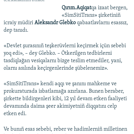
telekanalınıñ binası
Qırım.Aqiqat
qa izaat bergen,
«SimSitiTrans» şirketiniñ
icraiy müdiri
Aleksandr Glebko
qabaatlavlarnı esassız,
dep tanıdı.
«Devlet şurasınıñ teşkerüvlerni keçirmek içün sebebi
yoq edi», – dey Glebko. – Ötkerilgen tedbirlerni
tasdiqlağan vesiqalarnı bizge teslim etmediler, yani,
olarnı asılında keçirgenlerinde şübelenemiz».
«SimSitiTrans» kendi aqqı ve şanını mahkeme ve
prokuraturada isbatlamağa azırlana. Bunen beraber,
şirkette bildirgenleri kibi, 12 yıl devam etken faaliyeti
devamında daima şeer akimiyetniñ diqqatını celp
etken edi.
Ve bunıñ esas sebebi, reber ve hadimlerniñ milletinen