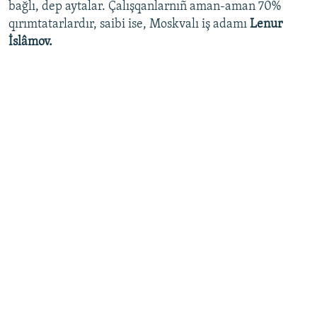
bağlı, dep aytalar. Çalışqanlarnıñ aman-aman 70%
qırımtatarlardır, saibi ise, Moskvalı iş adamı
Lenur
İslâmov.