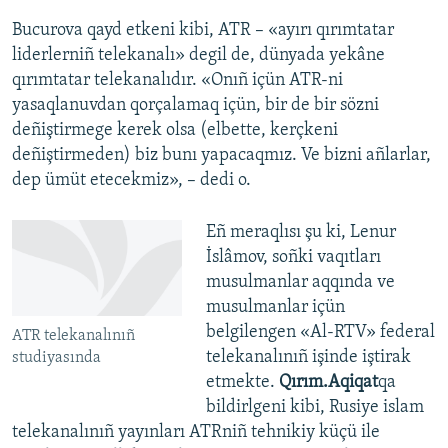
Bucurova qayd etkeni kibi, ATR – «ayırı qırımtatar
liderlerniñ telekanalı» degil de, dünyada yekâne
qırımtatar telekanalıdır. «Onıñ içün ATR-ni
yasaqlanuvdan qorçalamaq içün, bir de bir sözni
deñiştirmege kerek olsa (elbette, kerçkeni
deñiştirmeden) biz bunı yapacaqmız. Ve bizni añlarlar,
dep ümüt etecekmiz», – dedi o.
Eñ meraqlısı şu ki, Lenur
İslâmov, soñki vaqıtları
musulmanlar aqqında ve
musulmanlar içün
belgilengen «Al-RTV» federal
ATR telekanalınıñ
telekanalınıñ işinde iştirak
studiyasında
etmekte.
Qırım.Aqiqat
qa
bildirlgeni kibi, Rusiye islam
telekanalınıñ yayınları ATRniñ tehnikiy küçü ile