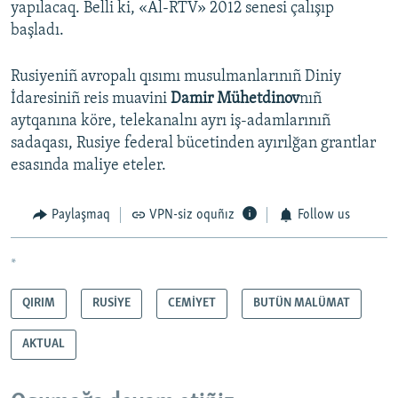
yapılacaq. Belli ki, «Al-RTV» 2012 senesi çalışıp
başladı.
Rusiyeniñ avropalı qısımı musulmanlarınıñ Diniy
İdaresiniñ reis muavini
Damir Mühetdinov
nıñ
aytqanına köre, telekanalnı ayrı iş-adamlarınıñ
sadaqası, Rusiye federal bücetinden ayırılğan grantlar
esasında maliye eteler.
Paylaşmaq
VPN-siz oquñız
Follow us
*
QIRIM
RUSİYE
CEMİYET
BUTÜN MALÜMAT
AKTUAL