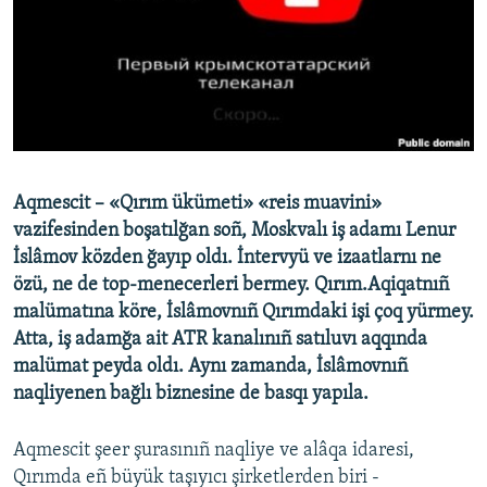
Русский
Українською
QOŞULIÑIZ!
Aqmescit – «Qırım ükümeti» «reis muavini»
vazifesinden boşatılğan soñ, Moskvalı iş adamı Lenur
RFE/RS bütün saytları
İslâmov közden ğayıp oldı. İntervyü ve izaatlarnı ne
özü, ne de top-menecerleri bermey. Qırım.Aqiqatnıñ
malümatına köre, İslâmovnıñ Qırımdaki işi çoq yürmey.
Atta, iş adamğa ait ATR kanalınıñ satıluvı aqqında
malümat peyda oldı. Aynı zamanda, İslâmovnıñ
naqliyenen bağlı biznesine de basqı yapıla.
Aqmescit şeer şurasınıñ naqliye ve alâqa idaresi,
Qırımda eñ büyük taşıyıcı şirketlerden biri -