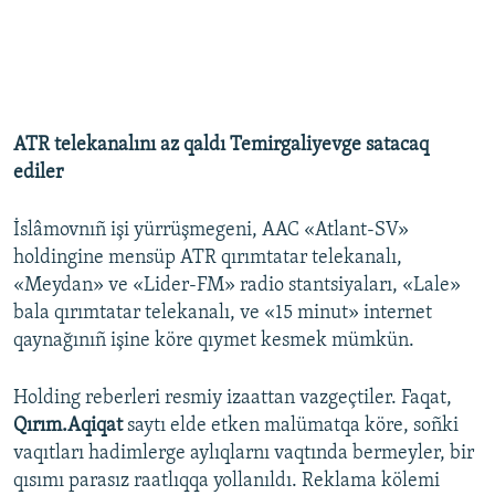
ATR telekanalını az qaldı Temirgaliyevge satacaq
ediler
İslâmovnıñ işi yürrüşmegeni, AAC «Atlant-SV»
holdingine mensüp ATR qırımtatar telekanalı,
«Meydan» ve «Lider-FM» radio stantsiyaları, «Lale»
bala qırımtatar telekanalı, ve «15 minut» internet
qaynağınıñ işine köre qıymet kesmek mümkün.
Holding reberleri resmiy izaattan vazgeçtiler. Faqat,
Qırım.Aqiqat
saytı elde etken malümatqa köre, soñki
vaqıtları hadimlerge aylıqlarnı vaqtında bermeyler, bir
qısımı parasız raatlıqqa yollanıldı. Reklama kölemi