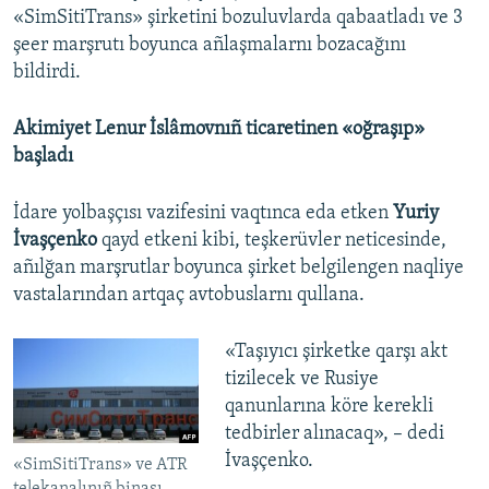
«SimSitiTrans» şirketini bozuluvlarda qabaatladı ve 3
şeer marşrutı boyunca añlaşmalarnı bozacağını
bildirdi.
Akimiyet Lenur İslâmovnıñ ticaretinen «oğraşıp»
başladı
İdare yolbaşçısı vazifesini vaqtınca eda etken
Yuriy
İvaşçenko
qayd etkeni kibi, teşkerüvler neticesinde,
añılğan marşrutlar boyunca şirket belgilengen naqliye
vastalarından artqaç avtobuslarnı qullana.
«Taşıyıcı şirketke qarşı akt
tizilecek ve Rusiye
qanunlarına köre kerekli
tedbirler alınacaq», – dedi
İvaşçenko.
«SimSitiTrans» ve ATR