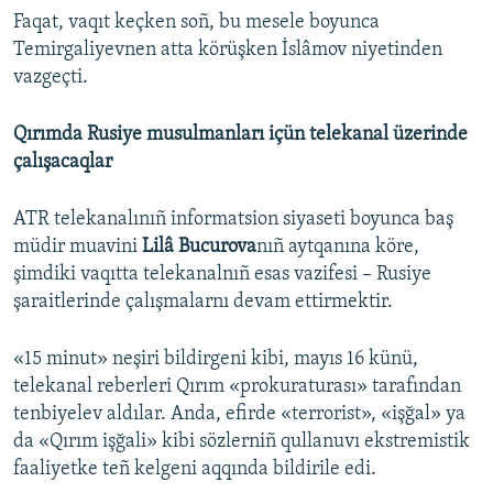
Faqat, vaqıt keçken soñ, bu mesele boyunca
Temirgaliyevnen atta körüşken İslâmov niyetinden
vazgeçti.
Qırımda Rusiye musulmanları içün telekanal üzerinde
çalışacaqlar
ATR telekanalınıñ informatsion siyaseti boyunca baş
müdir muavini
Lilâ Bucurova
nıñ aytqanına köre,
şimdiki vaqıtta telekanalnıñ esas vazifesi – Rusiye
şaraitlerinde çalışmalarnı devam ettirmektir.
«15 minut» neşiri bildirgeni kibi, mayıs 16 künü,
telekanal reberleri Qırım «prokuraturası» tarafından
tenbiyelev aldılar. Anda, efirde «terrorist», «işğal» ya
da «Qırım işğali» kibi sözlerniñ qullanuvı ekstremistik
faaliyetke teñ kelgeni aqqında bildirile edi.