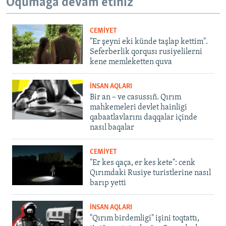
Oqumağa devam etiñiz
CEMİYET
"Er şeyni eki künde taşlap kettim".
Seferberlik qorqusı rusiyelilerni
kene memleketten quva
İNSAN AQLARI
Bir an – ve casussıñ. Qırım
mahkemeleri devlet hainligi
qabaatlavlarını daqqalar içinde
nasıl baqalar
CEMİYET
"Er kes qaça, er kes kete": cenk
Qırımdaki Rusiye turistlerine nasıl
barıp yetti
İNSAN AQLARI
"Qırım birdemligi" işini toqtattı,