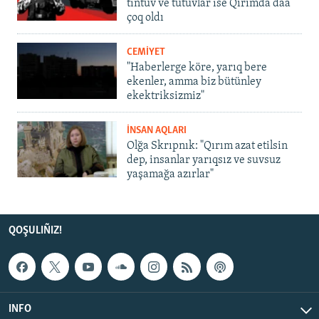
tintüv ve tutuvlar ise Qırımda daa
çoq oldı
CEMİYET
"Haberlerge köre, yarıq bere
ekenler, amma biz bütünley
ekektriksizmiz"
İNSAN AQLARI
Olğa Skrıpnık: "Qırım azat etilsin
dep, insanlar yarıqsız ve suvsuz
yaşamağa azırlar"
QOŞULIÑIZ!
INFO