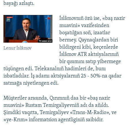
bayağı azlaştı.
İslâmovnıñ özü ise, «baş nazir
muavini» vazifesinden
boşatılğan soñ, izaatlar
bermey. Qaynaqlardan biri
bildirgeni kibi, keçenlerde
Lenur İslâmov
İslâmov ATR aktsiyalarınıñ
bir qısımını satıp yibermege
tüşüngen edi. Telekanalnıñ hadimleri de, bunı
isbatladılar. İş adamı aktsiyalarnıñ 25 - 50%-na qadar
satmağa niyetlengen edi.
Müşteriler arasında, Qırımnıñ daa bir «baş nazir
muavini» Rustam Temirgaliyevniñ adı da añıldı.
Şimdiki vaqıtta, Temirgaliyev «Trans-M-Radio», ve
«ye-Krım» informatsion agentliginiñ saibidir.