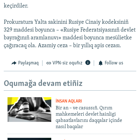
keçirdiler.
Prokuratura Yalta sakinini Rusiye Cinaiy kodeksiniñ
329 maddesi boyunca – «Rusiye Federatsiyasınıñ devlet
bayrağınıñ aramlanuvı» maddesi boyunca mesülietke
çağıracaq ola. Azamiy ceza – bir yıllıq apis cezası.
Paylaşmaq
VPN-siz oquñız
Follow us
Oqumağa devam etiñiz
İNSAN AQLARI
Bir an – ve casussıñ. Qırım
mahkemeleri devlet hainligi
qabaatlavlarını daqqalar içinde
nasıl baqalar