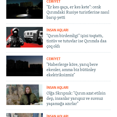
CEMİYET
"Er kes qaça, er kes kete": cenk
Qırımdaki Rusiye turistlerine nasıl
barıp yetti
İNSAN AQLARI
"Qırım birdemligi" işini toqtattı,
tintüv ve tutuvlar ise Qırımda daa
çoq oldı
CEMİYET
"Haberlerge köre, yarıq bere
ekenler, amma biz bütünley
ekektriksizmiz"
İNSAN AQLARI
Olğa Skrıpnık: "Qırım azat etilsin
dep, insanlar yarıqsız ve suvsuz
yaşamağa azırlar"
İNSAN AQLARI