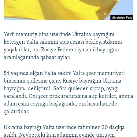
Русский
Українською
Yerli memuriy bina üzerinde Ukraina bayrağını
QOŞULIÑIZ!
kötergen Yalta sakinini apis cezası bekley. Adamnı
yaqaladılar, onı Rusiye Federatsiyasınıñ bayrağını
aramlağanında qabaatlaylar.
RFE/RS bütün saytları
54 yaşında olğan Yalta sakini Yalta şeer memuriyeti
binasınıñ qullesine çıqıp, Rusiye bayrağını Ukraina
bayrağınа deñiştirdi. Soñra qulleden sıçrap, ayağı
yaralandı. Onı şeer prokuraturasına alıp kettiler, amma
adam esini coymğa başlağanda, onı hastahanede
qaldırdılar.
Ukraina bayrağı Yalta üzerinde tahminen 30 daqiqa
asıldı. Nevbetteki kün adamnıñ evinde tintüvni