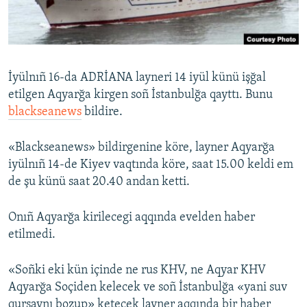
Русский
Українською
İyülnıñ 16-da ADRİANA layneri 14 iyül künü işğal
QOŞULIÑIZ!
etilgen Aqyarğa kirgen soñ İstanbulğa qayttı. Bunu
blackseanews
bildire.
«Blackseanews» bildirgenine köre, layner Aqyarğa
RFE/RS bütün saytları
iyülnıñ 14-de Kiyev vaqtında köre, saat 15.00 keldi em
de şu künü saat 20.40 andan ketti.
Onıñ Aqyarğa kirilecegi aqqında evelden haber
etilmedi.
«Soñki eki kün içinde ne rus KHV, ne Aqyar KHV
Aqyarğa Soçiden kelecek ve soñ İstanbulğa «yani suv
qurşavnı bozup» ketecek layner aqqında bir haber