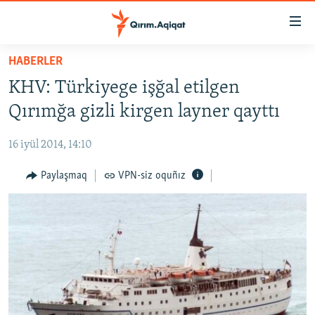
Link
açıqlığı
Esas
HABERLER
mündericege
HABERLER
KHV: Türkiyege işğal etilgen
qaytmaq
SİYASET
Baş
Qırımğa gizli kirgen layner qayttı
İQTİSADİYAT
navigatsiyağa
qaytmaq
16 iyül 2014, 14:10
CEMİYET
Qıdıruvğa
MEDENİYET
Paylaşmaq
VPN-siz oquñız
qaytmaq
İNSAN AQLARI
VİDEO
SÜRET
BLOGLAR
FİKİR