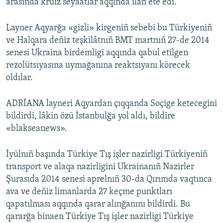
arasında kruiz seyaatlar aqqında ilân ete edi.
Layner Aqyarğa «gizli» kirgeniñ sebebi bu Türkiyeniñ
ve Halqara deñiz teşkilâtnıñ BMT martnıñ 27-de 2014
senesi Ukraina birdemligi aqqında qabul etilgen
rezolütsıyasına uymağanına reaktsıyanı körecek
oldılar.
ADRİANA layneri Aqyardan çıqqanda Soçige ketecegini
bildirdi, lâkin özü İstanbulğa yol aldı, bildire
«blakseanews».
İyülnıñ başında Türkiye Tış işler nazirligi Türkiyeniñ
transport ve alaqa nazirligini Ukrainanıñ Nazirler
Şurasıda 2014 senesi aprelnıñ 30-da Qırımda vaqtınca
ava ve deñiz limanlarda 27 keçme punktları
qapatılması aqqında qarar alınğanını bildirdi. Bu
qararğa binaen Türkiye Tış işler nazirligi Türkiye