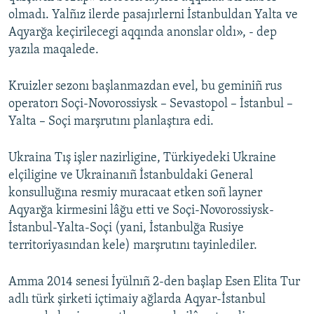
olmadı. Yalñız ilerde pasajırlerni İstanbuldan Yalta ve
Aqyarğa keçirilecegi aqqında anonslar oldı», - dep
yazıla maqalede.
Kruizler sezonı başlanmazdan evel, bu geminiñ rus
operatorı Soçi-Novorossiysk – Sevastopol – İstanbul –
Yalta – Soçi marşrutını planlaştıra edi.
Ukraina Tış işler nazirligine, Türkiyedeki Ukraine
elçiligine ve Ukrainanıñ İstanbuldaki General
konsulluğına resmiy muracaat etken soñ layner
Aqyarğa kirmesini lâğu etti ve Soçi-Novorossiysk-
İstanbul-Yalta-Soçi (yani, İstanbulğa Rusiye
territoriyasından kele) marşrutını tayinlediler.
Amma 2014 senesi İyülnıñ 2-den başlap Esen Elita Tur
adlı türk şirketi içtimaiy ağlarda Aqyar-İstanbul