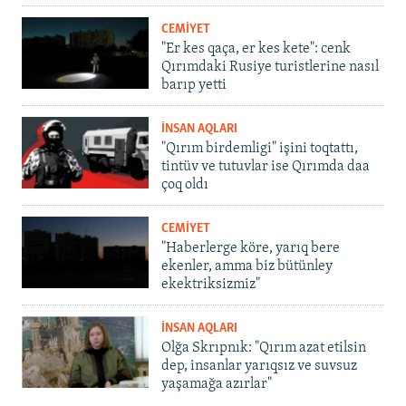
CEMİYET
"Er kes qaça, er kes kete": cenk
Qırımdaki Rusiye turistlerine nasıl
barıp yetti
İNSAN AQLARI
"Qırım birdemligi" işini toqtattı,
tintüv ve tutuvlar ise Qırımda daa
çoq oldı
CEMİYET
"Haberlerge köre, yarıq bere
ekenler, amma biz bütünley
ekektriksizmiz"
İNSAN AQLARI
Olğa Skrıpnık: "Qırım azat etilsin
dep, insanlar yarıqsız ve suvsuz
yaşamağa azırlar"