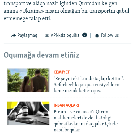
transport ve alâqa nazirliginden Qırımdan kelgen
amma «Ukraina» nişanı olmağan bir transportnı qabul
etmemege talap etti.
Paylaşmaq
VPN-siz oquñız
Follow us
Oqumağa devam etiñiz
CEMİYET
"Er şeyni eki künde taşlap kettim".
Seferberlik qorqusı rusiyelilerni
kene memleketten quva
İNSAN AQLARI
Bir an – ve casussıñ. Qırım
mahkemeleri devlet hainligi
qabaatlavlarını daqqalar içinde
nasıl baqalar