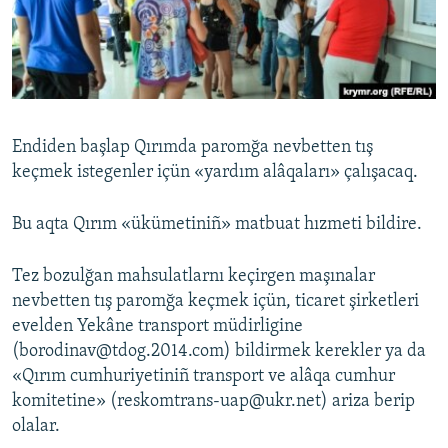
Русский
Українською
QOŞULIÑIZ!
Endiden başlap Qırımda paromğa nevbetten tış
keçmek istegenler içün «yardım alâqaları» çalışacaq.
RFE/RS bütün saytları
Bu aqta Qırım «ükümetiniñ» matbuat hızmeti bildire.
Tez bozulğan mahsulatlarnı keçirgen maşınalar
nevbetten tış paromğa keçmek içün, ticaret şirketleri
evelden Yekâne transport müdirligine
(borodinav@tdog.2014.com) bildirmek kerekler ya da
«Qırım cumhuriyetiniñ transport ve alâqa cumhur
komitetine» (reskomtrans-uap@ukr.net) ariza berip
olalar.