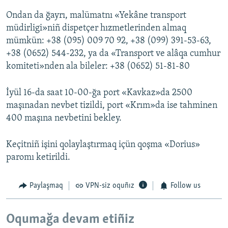
Ondan da ğayrı, malümatnı «Yekâne transport
müdirligi»niñ dispetçer hızmetlerinden almaq
mümkün: +38 (095) 009 70 92, +38 (099) 391-53-63,
+38 (0652) 544-232, ya da «Transport ve alâqa cumhur
komiteti»nden ala bileler: +38 (0652) 51-81-80
İyül 16-da saat 10-00-ğa port «Kavkaz»da 2500
maşınadan nevbet tizildi, port «Krım»da ise tahminen
400 maşına nevbetini bekley.
Keçitniñ işini qolaylaştırmaq içün qoşma «Dorius»
paromı ketirildi.
Paylaşmaq
VPN-siz oquñız
Follow us
Oqumağa devam etiñiz