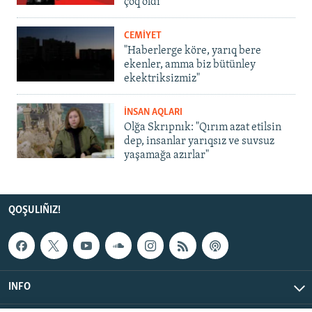
çoq oldı
CEMİYET
"Haberlerge köre, yarıq bere
ekenler, amma biz bütünley
ekektriksizmiz"
İNSAN AQLARI
Olğa Skrıpnık: "Qırım azat etilsin
dep, insanlar yarıqsız ve suvsuz
yaşamağa azırlar"
QOŞULIÑIZ!
INFO