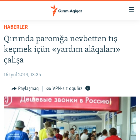
Link
açıqlığı
Esas
HABERLER
mündericege
HABERLER
Qırımda paromğa nevbetten tış
qaytmaq
SİYASET
Baş
keçmek içün «yardım alâqaları»
İQTİSADİYAT
navigatsiyağa
çalışa
qaytmaq
CEMİYET
Qıdıruvğa
16 iyül 2014, 13:35
MEDENİYET
qaytmaq
Paylaşmaq
VPN-siz oquñız
İNSAN AQLARI
VİDEO
SÜRET
BLOGLAR
FİKİR