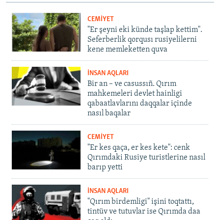
CEMİYET
"Er şeyni eki künde taşlap kettim".
Seferberlik qorqusı rusiyelilerni
kene memleketten quva
İNSAN AQLARI
Bir an – ve casussıñ. Qırım
mahkemeleri devlet hainligi
qabaatlavlarını daqqalar içinde
nasıl baqalar
CEMİYET
"Er kes qaça, er kes kete": cenk
Qırımdaki Rusiye turistlerine nasıl
barıp yetti
İNSAN AQLARI
"Qırım birdemligi" işini toqtattı,
tintüv ve tutuvlar ise Qırımda daa