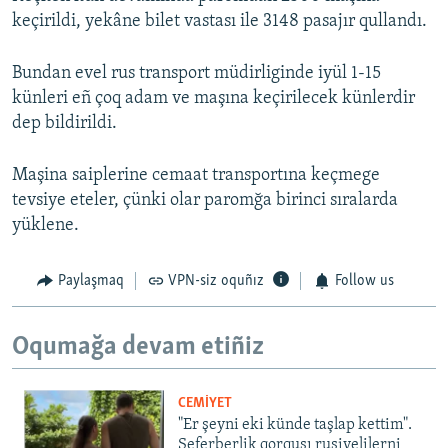
keçirildi, yekâne bilet vastası ile 3148 pasajır qullandı.
Bundan evel rus transport müdirliginde iyül 1-15
künleri eñ çoq adam ve maşına keçirilecek künlerdir
dep bildirildi.
Maşina saiplerine cemaat transportına keçmege
tevsiye eteler, çünki olar paromğa birinci sıralarda
yüklene.
Paylaşmaq
VPN-siz oquñız
Follow us
Oqumağa devam etiñiz
CEMİYET
"Er şeyni eki künde taşlap kettim".
Seferberlik qorqusı rusiyelilerni