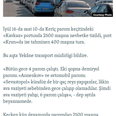
Русский
Українською
İyül 16-da saat 10-da Keriç parom keçitindeki
QOŞULIÑIZ!
«Kavkaz» portunda 2500 maşına nevbetke tizildi, port
«Krım»da ise tahminen 400 maşına tura.
Bu aqta Yekâne transport müdirligi bildire.
RFE/RS bütün saytları
«Bütün gece 4 parom çalıştı. Eki qoşma demiryol
paromı «Annenkov» ve avtomobil paromı
«Sevastopol» kündüz de bir qaç reys yapqanlar, lâkin
ava vaziyeti sebebinden gece çalışıp olamadılar. Şimdi
ava vaziyeti yahşı, 6 parom çalışa», - dep aytıla
beyannamede.
Keçken kün devamında paromdan 2500 maşına