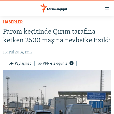
Link
açıqlığı
Esas
HABERLER
mündericege
HABERLER
Parom keçitinde Qırım tarafına
qaytmaq
SİYASET
Baş
ketken 2500 maşına nevbetke tizildi
İQTİSADİYAT
navigatsiyağa
qaytmaq
16 iyül 2014, 13:17
CEMİYET
Qıdıruvğa
MEDENİYET
Paylaşmaq
VPN-siz oquñız
qaytmaq
İNSAN AQLARI
VİDEO
SÜRET
BLOGLAR
FİKİR