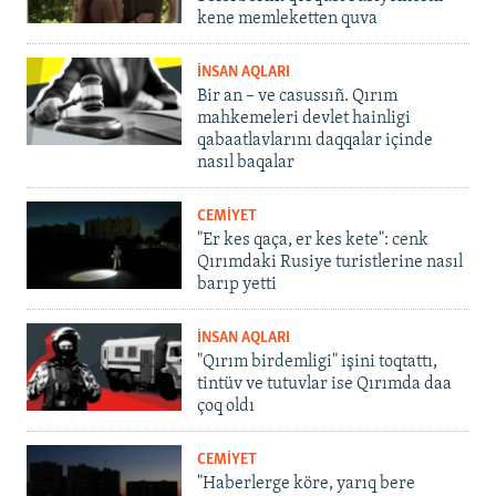
kene memleketten quva
İNSAN AQLARI
Bir an – ve casussıñ. Qırım
mahkemeleri devlet hainligi
qabaatlavlarını daqqalar içinde
nasıl baqalar
CEMİYET
"Er kes qaça, er kes kete": cenk
Qırımdaki Rusiye turistlerine nasıl
barıp yetti
İNSAN AQLARI
"Qırım birdemligi" işini toqtattı,
tintüv ve tutuvlar ise Qırımda daa
çoq oldı
CEMİYET
"Haberlerge köre, yarıq bere