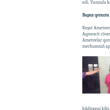
edi. Yanında k
Başsız qoranta
Reşat Ametovnıñ
Aqmescit civar
Ametovlar qora
merhumnıñ apay
bildirgeni kib