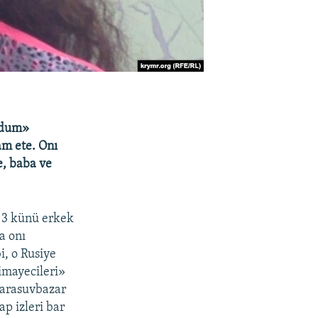
ndum»
am ete. Onı
e, baba ve
t 3 künü erkek
a onı
, o Rusiye
 imayecileri»
 Qarasuvbazar
p izleri bar