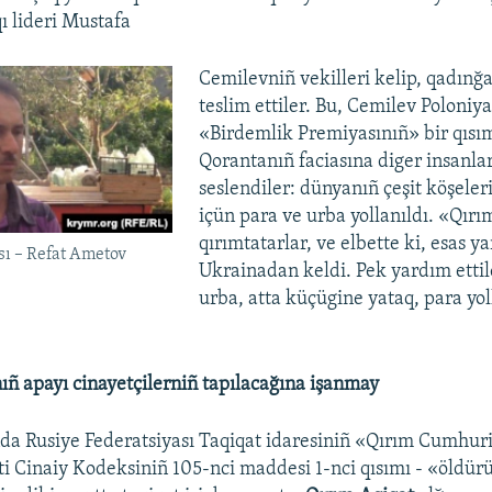
ı lideri Mustafa
Cemilevniñ vekilleri kelip, qadınğa
teslim ettiler. Bu, Cemilev Poloniy
«Birdemlik Premiyasınıñ» bir qısım
Qorantanıñ faciasına diger insanla
seslendiler: dünyanıñ çeşit köşeler
içün para ve urba yollanıldı. «Qırı
qırımtatarlar, ve elbette ki, esas y
ı – Refat Ametov
Ukrainadan keldi. Pek yardım ettil
urba, atta küçügine yataq, para yol
ñ apayı cinayetçilerniñ tapılacağına işanmay
da Rusiye Federatsiyası Taqiqat idaresiniñ «Qırım Cumhur
ti Cinaiy Kodeksiniñ 105-nci maddesi 1-nci qısımı - «öldü