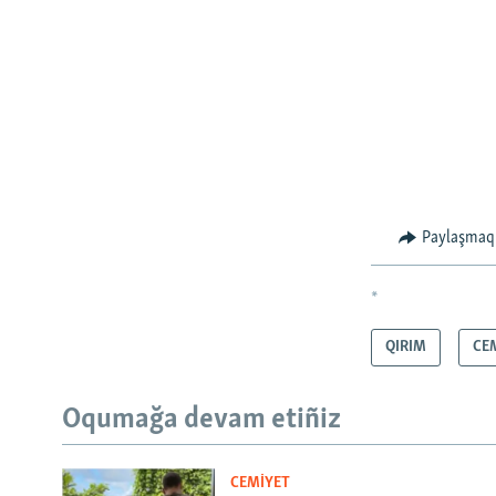
Paylaşmaq
*
QIRIM
CE
Oqumağa devam etiñiz
CEMİYET