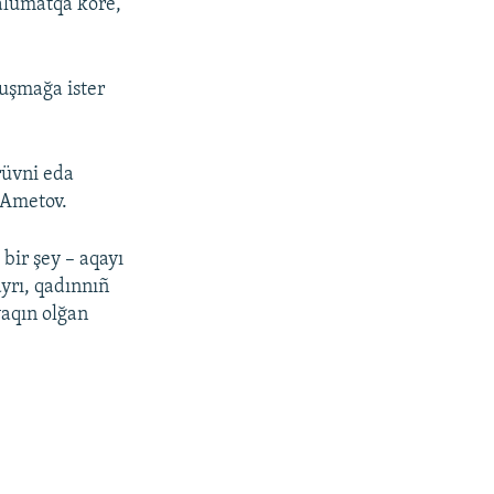
lümatqa köre,
uşmağa ister
rüvni eda
 Ametov.
bir şey – aqayı
ayrı, qadınnıñ
yaqın olğan