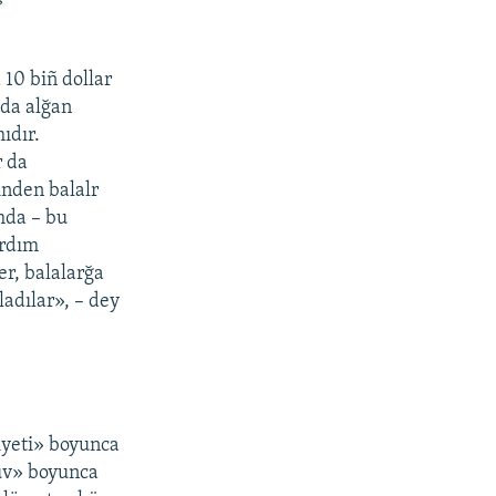
 10 biñ dollar
ada alğan
ıdır.
r da
inden balalr
mda – bu
ardım
er, balalarğa
ladılar», – dey
iyeti» boyunca
rüv» boyunca