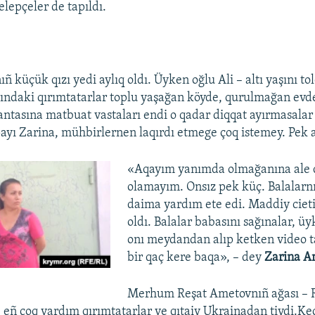
elepçeler de tapıldı.
 küçük qızı yedi aylıq oldı. Üyken oğlu Ali – altı yaşını to
ındaki qırımtatarlar toplu yaşağan köyde, qurulmağan evde
ntasına matbuat vastaları endi o qadar diqqat ayırmasalar 
ı Zarina, mühbirlernen laqırdı etmege çoq istemey. Pek ağ
«Aqayım yanımda olmağanına ale d
olamayım. Onsız pek küç. Balalar
daima yardım ete edi. Maddiy ciet
oldı. Balalar babasını sağınalar, üy
onı meydandan alıp ketken video t
bir qaç kere baqa», – dey
Zarina A
Merhum Reşat Ametovnıñ ağası – 
i, eñ çoq yardım qırımtatarlar ve qıtaiy Ukrainadan tiydi.K