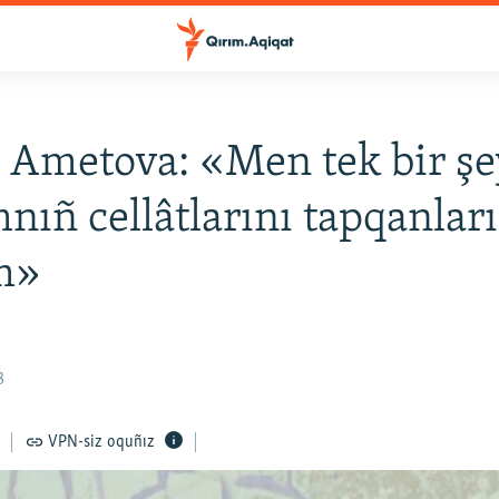
 Ametova: «Men tek bir şe
nıñ cellâtlarını tapqanlar
m»
3
VPN-siz oquñız