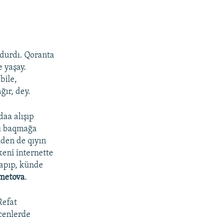
ldurdı. Qoranta
 yaşay.
bile,
ır, dey.
aa alışıp
nı baqmağa
iden de qıyın
keni internette
apıp, künde
metova
.
Refat
eçenlerde