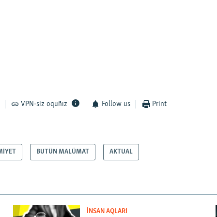
VPN-siz oquñız
Follow us
Print
MİYET
BUTÜN MALÜMAT
AKTUAL
İNSAN AQLARI