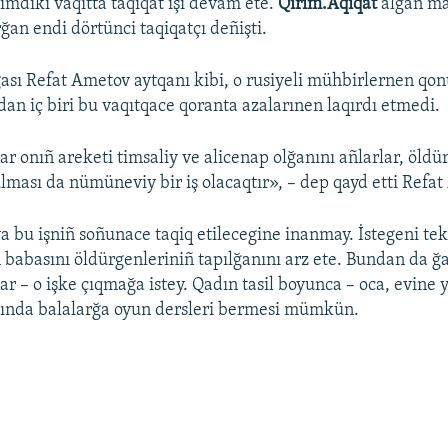
 Şimdiki vaqıtta taqiqat işi devam ete.
Qırım.Aqiqat
alğan ma
rğan endi dörtünci taqiqatçı deñişti.
ı Refat Ametov aytqanı kibi, o rusiyeli mühbirlernen qon
dan iç biri bu vaqıtqace qoranta azalarınen laqırdı etmedi.
ar onıñ areketi timsaliy ve alicenap olğanını añlarlar, öldü
lması da nümüneviy bir iş olacaqtır», – dep qayd etti Refat
 bu işniñ soñunace taqiq etilecegine inanmay. İstegeni tek 
ñ babasını öldürgenleriniñ tapılğanını arz ete. Bundan da ğ
bar – o işke çıqmağa istey. Qadın tasil boyunca – oca, evine 
ında balalarğa oyun dersleri bermesi mümkün.