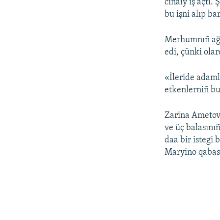
cinaiy iş açtı.
bu işni alıp ba
Merhumnıñ ağas
edi, çünki olar
«İleride adaml
etkenlerniñ bu
Zarina Ametova
ve üç balasını
daa bir istegi 
Maryino qabas