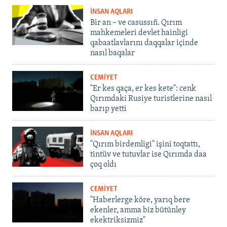
İNSAN AQLARI
Bir an – ve casussıñ. Qırım
mahkemeleri devlet hainligi
qabaatlavlarını daqqalar içinde
nasıl baqalar
CEMİYET
"Er kes qaça, er kes kete": cenk
Qırımdaki Rusiye turistlerine nasıl
barıp yetti
İNSAN AQLARI
"Qırım birdemligi" işini toqtattı,
tintüv ve tutuvlar ise Qırımda daa
çoq oldı
CEMİYET
"Haberlerge köre, yarıq bere
ekenler, amma biz bütünley
ekektriksizmiz"