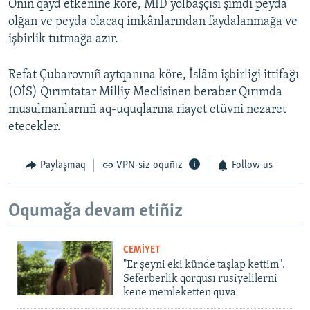
Onıñ qayd etkenine köre, MİD yolbaşçısı şimdi peyda
olğan ve peyda olacaq imkânlarından faydalanmağa ve
işbirlik tutmağa azır.
Refat Çubarovnıñ aytqanına köre, İslâm işbirligi ittifağı
(OİS) Qırımtatar Milliy Meclisinen beraber Qırımda
musulmanlarnıñ aq-uquqlarına riayet etüvni nezaret
etecekler.
Paylaşmaq
VPN-siz oquñız
Follow us
Oqumağa devam etiñiz
CEMİYET
"Er şeyni eki künde taşlap kettim".
Seferberlik qorqusı rusiyelilerni
kene memleketten quva