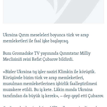
Русский
Українською
QOŞULIÑIZ!
Ukraina Qırım meseleleri boyunca türk ve arap
memleketleri ile faal işke başlaycaq.
RFE/RS bütün saytları
Bunı Gromadske TV yayınında Qırımtatar Milliy
Meclisiniñ reisi Refat Çubarov bildirdi.
«Bizler Ukraina tış işler naziri Klimkin ile körüştik.
Körüşüvde bizim türk ve arap memleketleri,
musulman memleketlerinen işbirlik faalleştirilmesi
muzakere etildi. Bu iş kete. Lâkin mında Ukraina
–
tarafından da büyük iş kerek»,
dep qayd etti Çubarov.