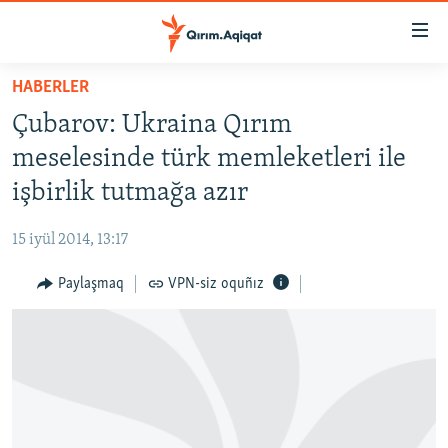
Link
açıqlığı
Esas
HABERLER
mündericege
HABERLER
Çubarov: Ukraina Qırım
qaytmaq
SİYASET
Baş
meselesinde türk memleketleri ile
İQTİSADİYAT
navigatsiyağa
işbirlik tutmağa azır
qaytmaq
CEMİYET
Qıdıruvğa
15 iyül 2014, 13:17
MEDENİYET
qaytmaq
Paylaşmaq
VPN-siz oquñız
İNSAN AQLARI
VİDEO
SÜRET
BLOGLAR
FİKİR