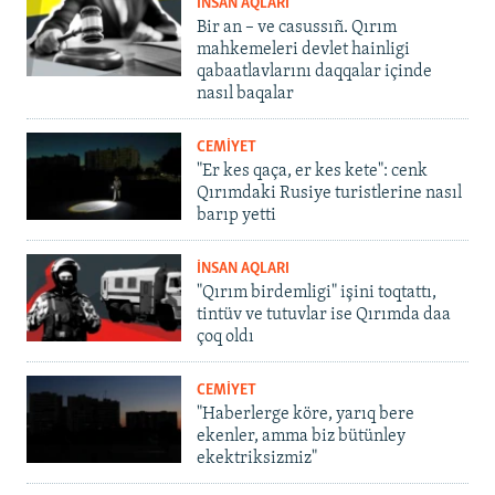
İNSAN AQLARI
Bir an – ve casussıñ. Qırım
mahkemeleri devlet hainligi
qabaatlavlarını daqqalar içinde
nasıl baqalar
CEMİYET
"Er kes qaça, er kes kete": cenk
Qırımdaki Rusiye turistlerine nasıl
barıp yetti
İNSAN AQLARI
"Qırım birdemligi" işini toqtattı,
tintüv ve tutuvlar ise Qırımda daa
çoq oldı
CEMİYET
"Haberlerge köre, yarıq bere
ekenler, amma biz bütünley
ekektriksizmiz"