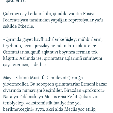
- qayd etti o.
Çubarov qayd etkeni kibi, şimdiki vaqıtta Rusiye
Federatsiyası tarafından yapılğan repressiyalar yañı
şekilde ötkerile.
«Qırımda ğayet havflı adisler keñişley: mühbirlerni,
teşebbüsçilerni qırsızlaylar, adamlarnı öldüreler.
Qırımtatar halqınıñ aqlanuvı boyunca ferman tek
kâğıttır. Asılında ise, qırımtatar aqlarınıñ sıñırlavını
qayd etemiz», – dedi o.
Mayıs 3 künü Mustafa Cemilevni Qırımğa
yibermediler. Bu sebepten qırımtatarlar Ermeni bazar
civarında numayışnı keçirdiler. Birazdan «prokuror»
Natalya Poklonskaya Meclis reisi Refat Çubarovnı
tenbiyelep, «ekstremistik faaliyetine yol
berilmeycegini» ayttı, aksi alda Meclis yoq etilip,