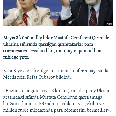
Русский
Українською
QOŞULIÑIZ!
Mayıs 3 künü milliy lider Mustafa Cemilevni Qırım ile
ukraina sıñırında qarşılğan qırımtatarlar para
cöremesinen cezalandılar, umumiy raqam million
RFE/RS bütün saytları
rublege yete.
Bunı Kiyevde ötkerilgen matbuat-konferentsiyasında
Meclis reisi Refat Çubarov bildirdi.
«Bugün de bugün mayıs 3 künü Qırım ile qıtaiy Ukraina
arasındaki sıñırda Mustafa Cemilevni qarşılamağa
barğan tahminen 100 adam mahkemege çekildi ve
million ruble miqdarında para cöremesini bermeliler»,