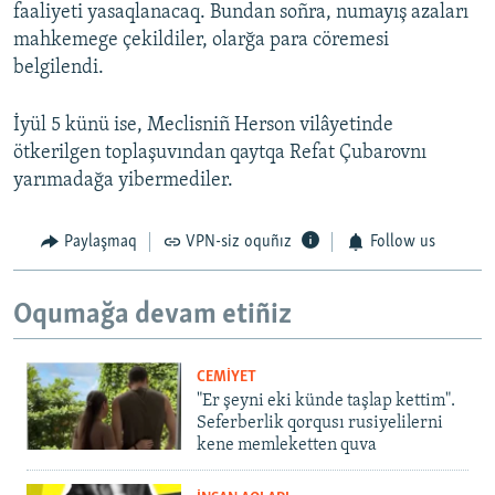
faaliyeti yasaqlanacaq. Bundan soñra, numayış azaları
mahkemege çekildiler, olarğa para cöremesi
belgilendi.
İyül 5 künü ise, Meclisniñ Herson vilâyetinde
ötkerilgen toplaşuvından qaytqa Refat Çubarovnı
yarımadağa yibermediler.
Paylaşmaq
VPN-siz oquñız
Follow us
Oqumağa devam etiñiz
CEMİYET
"Er şeyni eki künde taşlap kettim".
Seferberlik qorqusı rusiyelilerni
kene memleketten quva