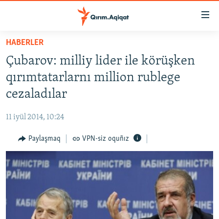
Link
açıqlığı
Esas
HABERLER
mündericege
HABERLER
Çubarov: milliy lider ile körüşken
qaytmaq
SİYASET
Baş
qırımtatarlarnı million rublege
İQTİSADİYAT
navigatsiyağa
cezaladılar
qaytmaq
CEMİYET
Qıdıruvğa
11 iyül 2014, 10:24
MEDENİYET
qaytmaq
Paylaşmaq
VPN-siz oquñız
İNSAN AQLARI
VİDEO
SÜRET
BLOGLAR
FİKİR