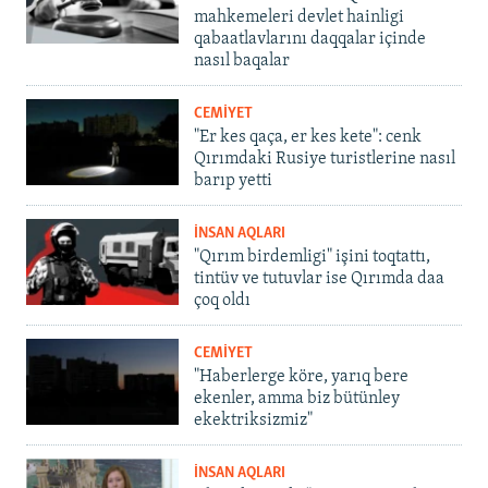
mahkemeleri devlet hainligi
qabaatlavlarını daqqalar içinde
nasıl baqalar
CEMİYET
"Er kes qaça, er kes kete": cenk
Qırımdaki Rusiye turistlerine nasıl
barıp yetti
İNSAN AQLARI
"Qırım birdemligi" işini toqtattı,
tintüv ve tutuvlar ise Qırımda daa
çoq oldı
CEMİYET
"Haberlerge köre, yarıq bere
ekenler, amma biz bütünley
ekektriksizmiz"
İNSAN AQLARI