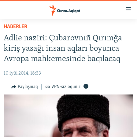
Link
açıqlığı
Esas
HABERLER
mündericege
HABERLER
Adlie naziri: Çubarovnıñ Qırımğa
qaytmaq
SİYASET
Baş
kiriş yasağı insan aqları boyunca
İQTİSADİYAT
navigatsiyağa
Avropa mahkemesinde baqılacaq
qaytmaq
CEMİYET
Qıdıruvğa
10 iyül 2014, 18:33
MEDENİYET
qaytmaq
Paylaşmaq
VPN-siz oquñız
İNSAN AQLARI
VİDEO
SÜRET
BLOGLAR
FİKİR