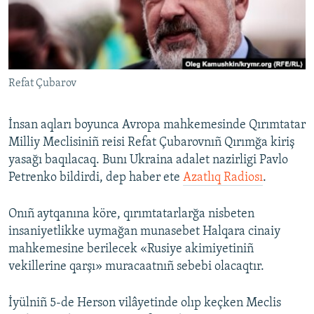
Русский
Українською
Refat Çubarov
QOŞULIÑIZ!
İnsan aqları boyunca Avropa mahkemesinde Qırımtatar
Milliy Meclisiniñ reisi Refat Çubarovnıñ Qırımğa kiriş
RFE/RS bütün saytları
yasağı baqılacaq. Bunı Ukraina adalet nazirligi Pavlo
Petrenko bildirdi, dep haber ete
Azatlıq Radiosı
.
Onıñ aytqanına köre, qırımtatarlarğa nisbeten
insaniyetlikke uymağan munasebet Halqara cinaiy
mahkemesine berilecek «Rusiye akimiyetiniñ
vekillerine qarşı» muracaatnıñ sebebi olacaqtır.
İyülniñ 5-de Herson vilâyetinde olıp keçken Meclis