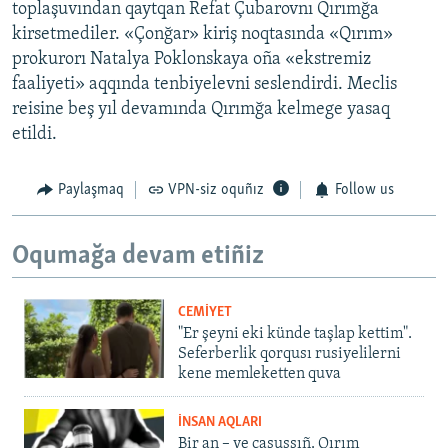
toplaşuvından qaytqan Refat Çubarovnı Qırımğa
kirsetmediler. «Çonğar» kiriş noqtasında «Qırım»
prokurorı Natalya Poklonskaya oña «ekstremiz
faaliyeti» aqqında tenbiyelevni seslendirdi. Meclis
reisine beş yıl devamında Qırımğa kelmege yasaq
etildi.
Paylaşmaq
VPN-siz oquñız
Follow us
Oqumağa devam etiñiz
CEMİYET
"Er şeyni eki künde taşlap kettim".
Seferberlik qorqusı rusiyelilerni
kene memleketten quva
İNSAN AQLARI
Bir an – ve casussıñ. Qırım