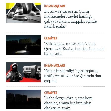
İNSAN AQLARI
Bir an – ve casussıñ. Qırım
mahkemeleri devlet hainligi
qabaatlavlarını daqqalar içinde
nasıl baqalar
CEMİYET
"Er kes qaça, er kes kete": cenk
Qırımdaki Rusiye turistlerine nasıl
barıp yetti
İNSAN AQLARI
"Qırım birdemligi" işini toqtattı,
tintüv ve tutuvlar ise Qırımda daa
çoq oldı
CEMİYET
"Haberlerge köre, yarıq bere
ekenler, amma biz bütünley
ekektriksizmiz"