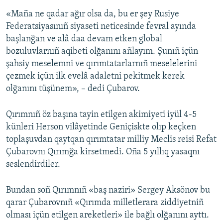
«Maña ne qadar ağır olsa da, bu er şey Rusiye
Federatsiyasınıñ siyaseti neticesinde fevral ayında
başlanğan ve alâ daa devam etken global
bozuluvlarnıñ aqibeti olğanını añlayım. Şunıñ içün
şahsiy meselemni ve qırımtatarlarnıñ meselelerini
çezmek içün ilk evelâ adaletni pekitmek kerek
olğanını tüşünem», – dedi Çubarov.
Qırımnıñ öz başına tayin etilgen akimiyeti iyül 4-5
künleri Herson vilâyetinde Geniçiskte olıp keçken
toplaşuvdan qaytqan qırımtatar milliy Meclis reisi Refat
Çubarovnı Qırımğa kirsetmedi. Oña 5 yıllıq yasaqnı
seslendirdiler.
Bundan soñ Qırımnıñ «baş naziri» Sergey Aksönov bu
qarar Çubarovnıñ «Qırımda milletlerara ziddiyetniñ
olması içün etilgen areketleri» ile bağlı olğanını ayttı.