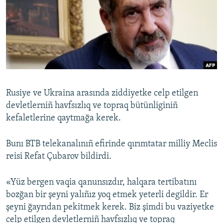
Русский
Українською
QOŞULIÑIZ!
Rusiye ve Ukraina arasında ziddiyetke celp etilgen
devletlerniñ havfsızlıq ve topraq bütünliginiñ
RFE/RS bütün saytları
kefaletlerine qaytmağa kerek.
Bunı BTB telekanalınıñ efirinde qırımtatar milliy Meclis
reisi Refat Çubarov bildirdi.
«Yüz bergen vaqia qanunsızdır, halqara tertibatını
bozğan bir şeyni yalıñız yoq etmek yeterli degildir. Er
şeyni ğayrıdan pekitmek kerek. Biz şimdi bu vaziyetke
celp etilgen devletlerniñ havfsızlıq ve topraq