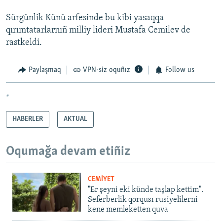
Sürgünlik Künü arfesinde bu kibi yasaqqa
qırımtatarlarnıñ milliy lideri Mustafa Cemilev de
rastkeldi.
Paylaşmaq
VPN-siz oquñız
Follow us
*
HABERLER
AKTUAL
Oqumağa devam etiñiz
CEMİYET
"Er şeyni eki künde taşlap kettim".
Seferberlik qorqusı rusiyelilerni
kene memleketten quva