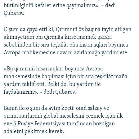
bütünliginiñ kefaletlerine qaytmalımız», – dedi
Çubarov.
O şunı da qayd etti ki, Qırımnıñ öz başına tayin etilgen
akimiyetiniñ onı Qırımğa kirsetmemek qararı
sebebinden bir sıra teşkilât oña insan aqları boyunca
Avropa mahkemesine davanı azırlamağa yardım ete.
«Bu qararnıñ insan aqları boyunca Avropa
mahkemesinde baqılması içün bir sıra teşkilât maña
yardım teklif etti. Belki de, bu yardım ile
faydalanırım», – dedi Çubarov.
Bunıñ ile o şunı da aytıp keçti: onıñ şahsiy ve
qırımtatarlarnıñ global meselesini çezmek içün ilk
evelâ Rusiye Federatsiyası tarafından bozulğan
adaletni pekitmek kerek.