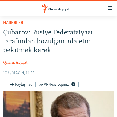
Link
açıqlığı
Esas
HABERLER
mündericege
HABERLER
Çubarov: Rusiye Federatsiyası
qaytmaq
SİYASET
Baş
tarafından bozulğan adaletni
İQTİSADİYAT
navigatsiyağa
pekitmek kerek
qaytmaq
CEMİYET
Qıdıruvğa
Qırım. Aqiqat
MEDENİYET
qaytmaq
10 iyül 2014, 14:33
İNSAN AQLARI
VİDEO
Paylaşmaq
VPN-siz oquñız
SÜRET
BLOGLAR
FİKİR