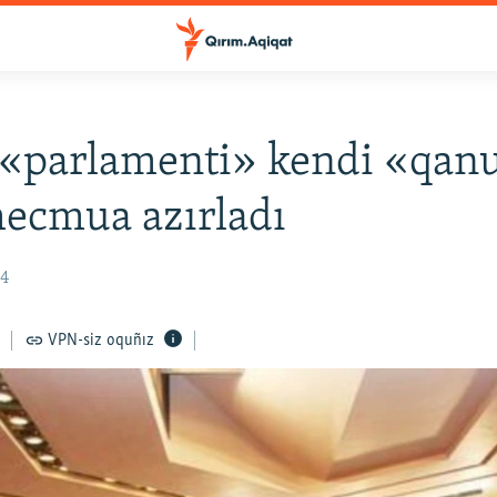
«parlamenti» kendi «qanu
ecmua azırladı
14
VPN-siz oquñız