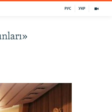
РУС
УКР
nları»