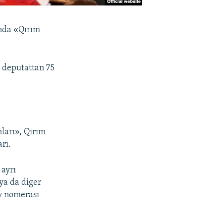
ında «Qırım
 deputattan 75
nları», Qırım
rı.
 ayrı
ya da diger
üv nomerası