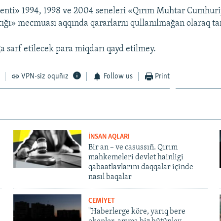
enti» 1994, 1998 ve 2004 seneleri «Qırım Muhtar Cumhuri
ntığı» mecmuası aqqında qararlarnı qullanılmağan olaraq ta
sarf etilecek para miqdarı qayd etilmey.
VPN-siz oquñız
Follow us
Print
İNSAN AQLARI
Bir an – ve casussıñ. Qırım
mahkemeleri devlet hainligi
qabaatlavlarını daqqalar içinde
nasıl baqalar
CEMİYET
"Haberlerge köre, yarıq bere