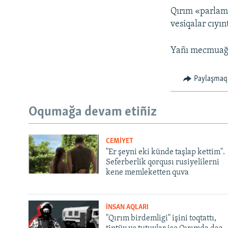
Qırım «parlam
vesiqalar cıyı
Yañı mecmuağa 
Paylaşmaq
Oqumağa devam etiñiz
CEMİYET
"Er şeyni eki künde taşlap kettim".
Seferberlik qorqusı rusiyelilerni
kene memleketten quva
İNSAN AQLARI
"Qırım birdemligi" işini toqtattı,