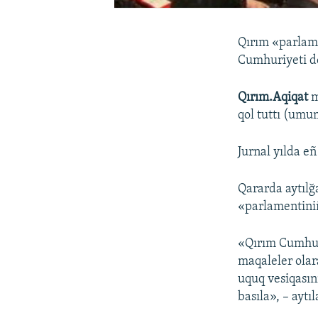
Qırım «parlame
Cumhuriyeti de
Qırım.Aqiqat
m
qol tuttı (umu
Jurnal yılda eñ
Qararda aytılğ
«parlamentiniñ
«Qırım Cumhuri
maqaleler olar
uquq vesiqasın
basıla», – aytı