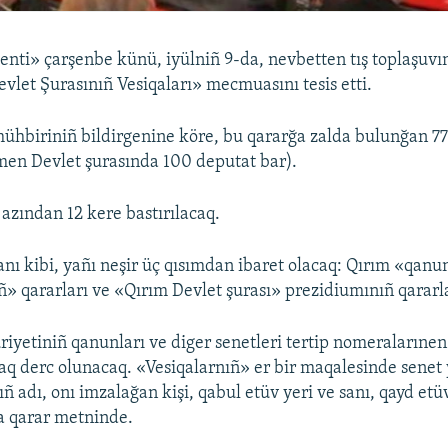
nti» çarşenbe künü, iyülniñ 9-da, nevbetten tış toplaşuv
vlet Şurasınıñ Vesiqaları» mecmuasını tesis etti.
ühbiriniñ bildirgenine köre, bu qararğa zalda bulunğan 77
men Devlet şurasında 100 deputat bar).
 azından 12 kere bastırılacaq.
anı kibi, yañı neşir üç qısımdan ibaret olacaq: Qırım «qanu
» qararları ve «Qırım Devlet şurası» prezidiumınıñ qararla
yetiniñ qanunları ve diger senetleri tertip nomeralarınen
aq derc olunacaq. «Vesiqalarnıñ» er bir maqalesinde senet 
ıñ adı, onı imzalağan kişi, qabul etüv yeri ve sanı, qayd et
la qarar metninde.