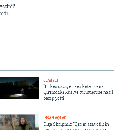
yetiniñ
nıdı.
CEMİYET
"Er kes qaça, er kes kete": cenk
Qırımdaki Rusiye turistlerine nasıl
barıp yetti
İNSAN AQLARI
Olğa Skrıpnık: "Qırım azat etilsin