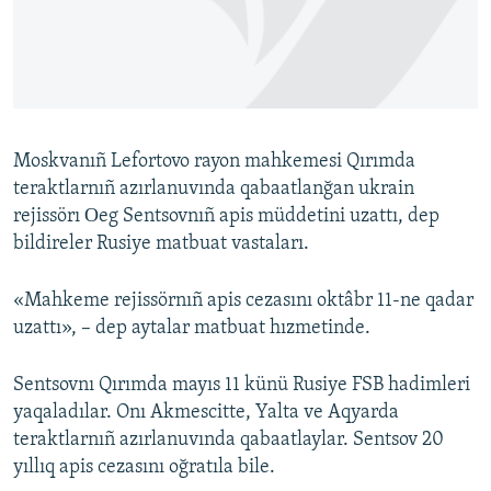
Русский
Українською
QOŞULIÑIZ!
Moskvanıñ Lefortovo rayon mahkemesi Qırımda
teraktlarnıñ azırlanuvında qabaatlanğan ukrain
rejissörı Оeg Sentsovnıñ apis müddetini uzattı, dep
RFE/RS bütün saytları
bildireler Rusiye matbuat vastaları.
«Mahkeme rejissörnıñ apis cezasını oktâbr 11-ne qadar
uzattı», – dep aytalar matbuat hızmetinde.
Sentsovnı Qırımda mayıs 11 künü Rusiye FSB hadimleri
yaqaladılar. Onı Akmescitte, Yalta ve Aqyarda
teraktlarnıñ azırlanuvında qabaatlaylar. Sentsov 20
yıllıq apis cezasını oğratıla bile.