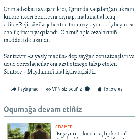
Onıñ advokatı aytqanı kibi, Qırımda yaqalanğan ukrain
kinorejissöri Sentsovnı qıynap, malümat alacaq
ediler.Rejissör öz qabaatını tanımay. aynı bu iş boyunca
daa üç insan yaqalandı. Olarnıñ apis cezalarınıñ
müddeti de uzandı.
Sentsovnı «siyasiy mabüs» dep sayğan zenaatdaşları ve
uquq qorçalayıcılar onı azat etmege talap eteler.
Sentsov – Maydannıñ faal iştirakçisidir.
Paylaşmaq
VPN-siz oquñız
Follow us
Oqumağa devam etiñiz
CEMİYET
"Er şeyni eki künde taşlap kettim".