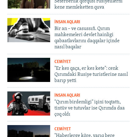
Seferberlik qorqusı rusiyelilerni
kene memleketten quva
İNSAN AQLARI
Bir an – ve casussıñ. Qırım
mahkemeleri devlet hainligi
qabaatlavlarını daqqalar içinde
nasıl baqalar
CEMİYET
"Er kes qaça, er kes kete": cenk
Qırımdaki Rusiye turistlerine nasıl
barıp yetti
İNSAN AQLARI
"Qırım birdemligi" işini toqtattı,
tintüv ve tutuvlar ise Qırımda daa
çoq oldı
CEMİYET
"Haberlerge köre, yarıq bere