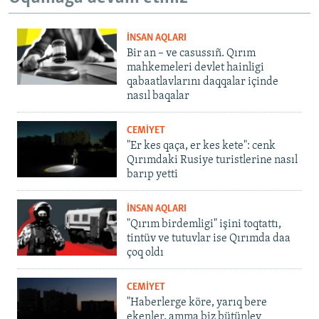
İNSAN AQLARI
Bir an – ve casussıñ. Qırım
mahkemeleri devlet hainligi
qabaatlavlarını daqqalar içinde
nasıl baqalar
CEMİYET
"Er kes qaça, er kes kete": cenk
Qırımdaki Rusiye turistlerine nasıl
barıp yetti
İNSAN AQLARI
"Qırım birdemligi" işini toqtattı,
tintüv ve tutuvlar ise Qırımda daa
çoq oldı
CEMİYET
"Haberlerge köre, yarıq bere
ekenler, amma biz bütünley