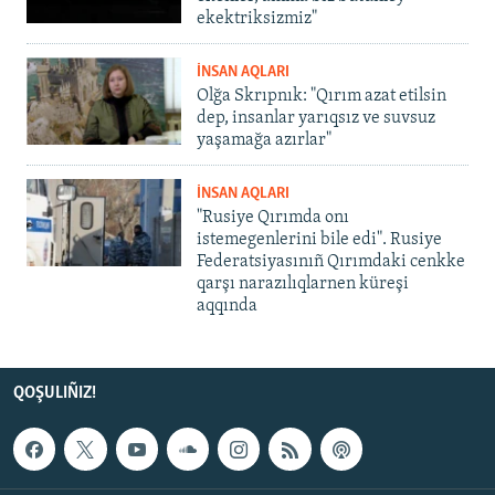
ekektriksizmiz"
İNSAN AQLARI
Olğa Skrıpnık: "Qırım azat etilsin
dep, insanlar yarıqsız ve suvsuz
yaşamağa azırlar"
İNSAN AQLARI
"Rusiye Qırımda onı
istemegenlerini bile edi". Rusiye
Federatsiyasınıñ Qırımdaki cenkke
qarşı narazılıqlarnen küreşi
aqqında
QOŞULIÑIZ!