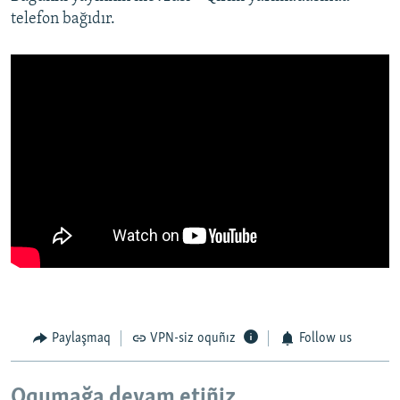
telefon bağıdır.
Paylaşmaq
VPN-siz oquñız
Follow us
Oqumağa devam etiñiz