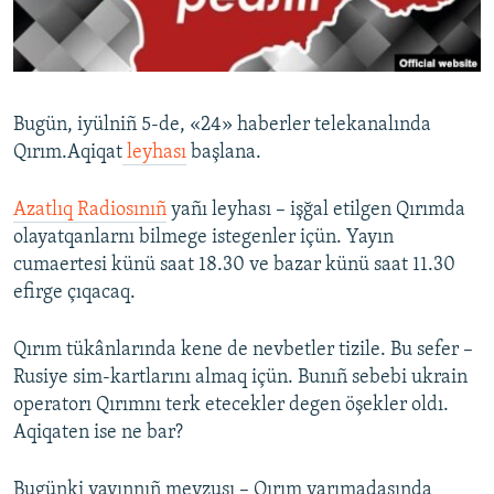
Русский
Українською
Bugün, iyülniñ 5-de, «24» haberler telekanalında
QOŞULIÑIZ!
Qırım.Aqiqat
leyhası
başlana.
Azatlıq Radiosınıñ
yañı leyhası – işğal etilgen Qırımda
olayatqanlarnı bilmege istegenler içün. Yayın
RFE/RS bütün saytları
cumaertesi künü saat 18.30 ve bazar künü saat 11.30
efirge çıqacaq.
Qırım tükânlarında kene de nevbetler tizile. Bu sefer –
Rusiye sim-kartlarını almaq içün. Bunıñ sebebi ukrain
operatorı Qırımnı terk etecekler degen öşekler oldı.
Aqiqaten ise ne bar?
Bugünki yayınnıñ mevzusı – Qırım yarımadasında