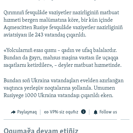
Русский
Qırımnıñ fevqulâde vaziyetler nazirliginiñ matbuat
hızmeti bergen malümatına köre, bir kün içinde
Українською
Aqmescitten Rusiye fevqulâde vaziyetler nazirliginiñ
aviatsiyası ile 243 vatandaş çıqarıldı.
QOŞULIÑIZ!
«Yolcularnıñ esas qısmı – qadın ve ufaq balalardır.
Bundan da ğayrı, mahsus maşina vastası ile uçaqqa
RFE/RS bütün saytları
saqatlarnı ketirdiler», – deyler matbuat hızmetinde.
Bundan soñ Ukraina vatandaşları evelden azırlanğan
vaqtınca yerleşüv noqtalarına yollanıla. Umumen
Rusiyege 1000 Ukraina vatandaşı çıqarıldı eken.
Paylaşmaq
VPN-siz oquñız
Follow us
Oqumağa devam etiñiz