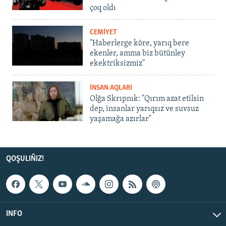
çoq oldı
CEMİYET
"Haberlerge köre, yarıq bere
ekenler, amma biz bütünley
ekektriksizmiz"
İNSAN AQLARI
Olğa Skrıpnık: "Qırım azat etilsin
dep, insanlar yarıqsız ve suvsuz
yaşamağa azırlar"
QOŞULIÑIZ!
INFO