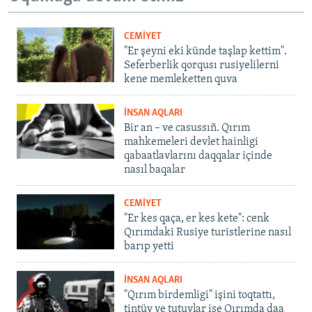
CEMİYET
"Er şeyni eki künde taşlap kettim".
Seferberlik qorqusı rusiyelilerni
kene memleketten quva
İNSAN AQLARI
Bir an – ve casussıñ. Qırım
mahkemeleri devlet hainligi
qabaatlavlarını daqqalar içinde
nasıl baqalar
CEMİYET
"Er kes qaça, er kes kete": cenk
Qırımdaki Rusiye turistlerine nasıl
barıp yetti
İNSAN AQLARI
"Qırım birdemligi" işini toqtattı,
tintüv ve tutuvlar ise Qırımda daa