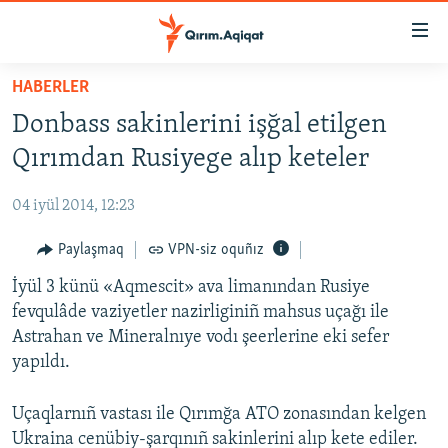
Link
açıqlığı
Esas
HABERLER
mündericege
HABERLER
Donbass sakinlerini işğal etilgen
qaytmaq
SİYASET
Baş
Qırımdan Rusiyege alıp keteler
İQTİSADİYAT
navigatsiyağa
qaytmaq
04 iyül 2014, 12:23
CEMİYET
Qıdıruvğa
MEDENİYET
Paylaşmaq
VPN-siz oquñız
qaytmaq
İNSAN AQLARI
İyül 3 künü «Aqmescit» ava limanından Rusiye
fevqulâde vaziyetler nazirliginiñ mahsus uçağı ile
VİDEO
Astrahan ve Mineralnıye vodı şeerlerine eki sefer
SÜRET
yapıldı.
BLOGLAR
Uçaqlarnıñ vastası ile Qırımğa ATO zonasından kelgen
FİKİR
Ukraina cenübiy-şarqınıñ sakinlerini alıp kete ediler.