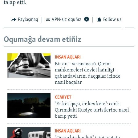
talap etti.
Paylaşmaq
VPN-siz oquñız
Follow us
Oqumağa devam etiñiz
İNSAN AQLARI
Bir an – ve casussıñ. Qırım
mahkemeleri devlet hainligi
qabaatlavlarını daqqalar içinde
nasıl baqalar
CEMİYET
"Er kes qaça, er kes kete": cenk
Qırımdaki Rusiye turistlerine nasıl
barıp yetti
İNSAN AQLARI
"Qırım birdemligi" işini toqtattı,