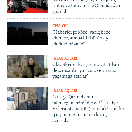
tintüv ve tutuvlar ise Qırımda daa
çoq oldı
CEMİYET
"Haberlerge köre, yarıq bere
ekenler, amma biz bütünley
ekektriksizmiz"
İNSAN AQLARI
Olğa Skrıpnık: "Qırım azat etilsin
dep, insanlar yarıqsız ve suvsuz
yaşamağa azırlar"
İNSAN AQLARI
"Rusiye Qırımda onı
istemegenlerini bile edi". Rusiye
Federatsiyasınıñ Qırımdaki cenkke
qarşı narazılıqlarnen küreşi
aqqında