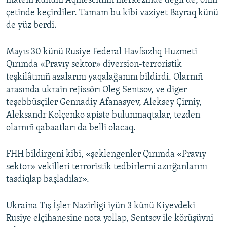
matem kününi Aqmescitniñ merkezinde degil de, onıñ
çetinde keçirdiler. Tamam bu kibi vaziyet Bayraq künü
de yüz berdi.
Mayıs 30 künü Rusiye Federal Havfsızlıq Huzmeti
Qırımda «Pravıy sektor» diversion-terroristik
teşkilâtınıñ azalarını yaqalağanını bildirdi. Olarnıñ
arasında ukrain rejissörı Oleg Sentsov, ve diger
teşebbüsçiler Gennadiy Afanasyev, Aleksey Çirniy,
Aleksandr Kolçenko apiste bulunmaqtalar, tezden
olarnıñ qabaatları da belli olacaq.
FHH bildirgeni kibi, «şeklengenler Qırımda «Pravıy
sektor» vekilleri terroristik tedbirlerni azırğanlarını
tasdiqlap başladılar».
Ukraina Tış İşler Nazirligi iyün 3 künü Kiyevdeki
Rusiye elçihanesine nota yollap, Sentsov ile körüşüvni