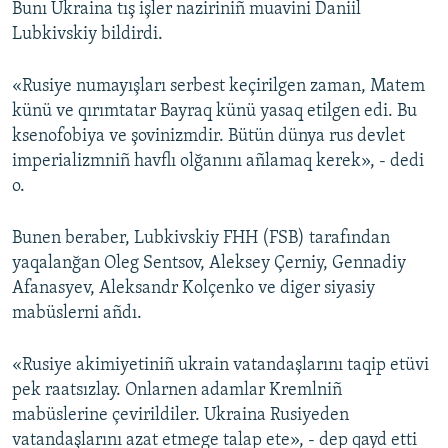
Bunı Ukraina tış işler naziriniñ muavini Daniil
Lubkivskiy bildirdi.
Русский
Українською
«Rusiye numayışları serbest keçirilgen zaman, Matem
künü ve qırımtatar Bayraq künü yasaq etilgen edi. Bu
QOŞULIÑIZ!
ksenofobiya ve şovinizmdir. Bütün dünya rus devlet
imperializmniñ havflı olğanını añlamaq kerek», - dedi
o.
RFE/RS bütün saytları
Bunen beraber, Lubkivskiy FHH (FSB) tarafından
yaqalanğan Oleg Sentsov, Aleksey Çerniy, Gennadiy
Afanasyev, Aleksandr Kolçenko ve diger siyasiy
mabüslerni añdı.
«Rusiye akimiyetiniñ ukrain vatandaşlarını taqip etüvi
pek raatsızlay. Onlarnen adamlar Kremlniñ
mabüslerine çevirildiler. Ukraina Rusiyeden
vatandaşlarını azat etmege talap ete», - dep qayd etti