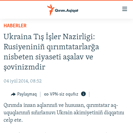
Link
açıqlığı
Esas
HABERLER
mündericege
HABERLER
Ukraina Tış İşler Nazirligi:
qaytmaq
SİYASET
Baş
Rusiyeniniñ qırımtatarlarğa
İQTİSADİYAT
navigatsiyağa
nisbeten siyaseti aşalav ve
qaytmaq
CEMİYET
şovinizmdir
Qıdıruvğa
MEDENİYET
qaytmaq
04 iyül 2014, 08:52
İNSAN AQLARI
Paylaşmaq
VPN-siz oquñız
VİDEO
Qırımda insan aqlarınıñ ve hususan, qırımtatar aq-
SÜRET
uquqlarınıñ sıñırlanuvı Ukrain akimiyetiniñ diqqatını
BLOGLAR
celp ete.
FİKİR