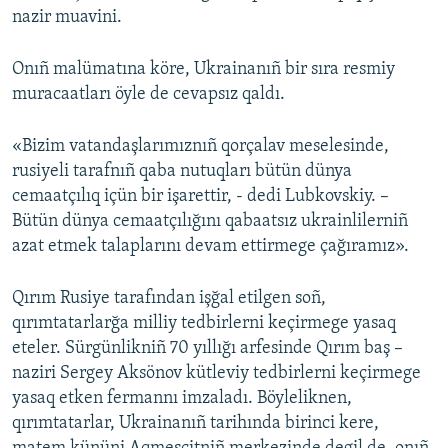
nazir muavini.
Onıñ malümatına köre, Ukrainanıñ bir sıra resmiy
muracaatları öyle de cevapsız qaldı.
«Bizim vatandaşlarımıznıñ qorçalav meselesinde,
rusiyeli tarafnıñ qaba nutuqları bütün dünya
cemaatçılıq içün bir işarettir, - dedi Lubkovskiy. –
Bütün dünya cemaatçılığını qabaatsız ukrainlilerniñ
azat etmek talaplarını devam ettirmege çağıramız».
Qırım Rusiye tarafından işğal etilgen soñ,
qırımtatarlarğa milliy tedbirlerni keçirmege yasaq
eteler. Sürgünlikniñ 70 yıllığı arfesinde Qırım baş –
naziri Sergey Aksönov kütleviy tedbirlerni keçirmege
yasaq etken fermannı imzaladı. Böyleliknen,
qırımtatarlar, Ukrainanıñ tarihında birinci kere,