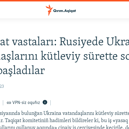
t vastaları: Rusiyede Ukr
aşlarını kütleviy sürette 
başladılar
:23
VPN-siz oquñız
siyasında bulunğan Ukraina vatandaşlarını kütleviy sürett
r. Taqiqat komitetiniñ hadimleri bildireler ki, bu iş «yasaq
ullarını qullanuv aqqında» cinaiy iş çerçivesinde keçirile, 