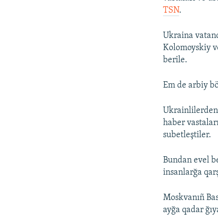
TSN
.
Ukraina vatand
Kolomoyskiy ve
berile.
Em de arbiy böl
Ukrainlilerden
haber vastalar
subetleştiler.
Bundan evel be
insanlarğa qar
Moskvanıñ Bas
ayğa qadar ğıy