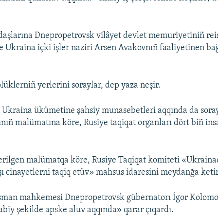
aşlarına Dnepropetrovsk vilâyet devlet memuriyetiniñ reis
 Ukraina içki işler naziri Arsen Avakovnıñ faaliyetinen bağ
üklerniñ yerlerini soraylar, dep yaza neşir.
 Ukraina ükümetine şahsiy munasebetleri aqqında da soray
ınıñ malümatına köre, Rusiye taqiqat organları dört biñ in
rilgen malümatqa köre, Rusiye Taqiqat komiteti «Ukrainad
şı cinayetlerni taqiq etüv» mahsus idaresini meydanğa ketir
man mahkemesi Dnepropetrovsk gübernatorı İgor Kolomoy
abiy şekilde apske aluv aqqında» qarar çıqardı.