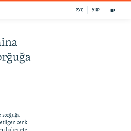
РУС
УКР
aina
sorğuğa
e sorğuğa
 etilgen cenk
dep haber ete