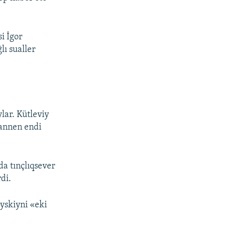
i İgor
lı sualler
lar. Kütleviy
sannen endi
a tınçlıqsever
di.
skiyni «eki