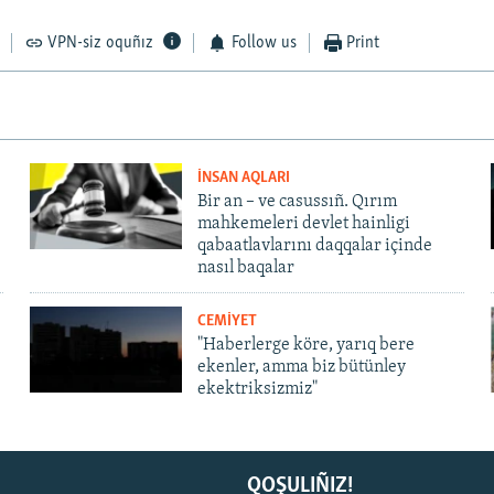
VPN-siz oquñız
Follow us
Print
İNSAN AQLARI
Bir an – ve casussıñ. Qırım
mahkemeleri devlet hainligi
qabaatlavlarını daqqalar içinde
nasıl baqalar
CEMİYET
"Haberlerge köre, yarıq bere
ekenler, amma biz bütünley
ekektriksizmiz"
QOŞULIÑIZ!