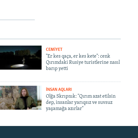
CEMİYET
"Er kes qaça, er kes kete": cenk
Qırımdaki Rusiye turistlerine nasıl
barıp yetti
İNSAN AQLARI
Olğa Skrıpnık: "Qırım azat etilsin
dep, insanlar yarıqsız ve suvsuz
yaşamağa azırlar"