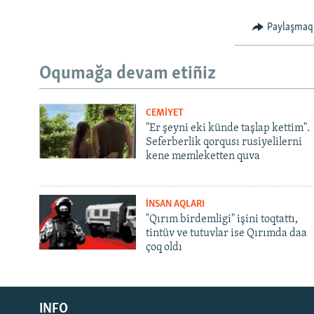
Paylaşmaq
Oqumağa devam etiñiz
CEMİYET
"Er şeyni eki künde taşlap kettim".
Seferberlik qorqusı rusiyelilerni
kene memleketten quva
İNSAN AQLARI
"Qırım birdemligi" işini toqtattı,
tintüv ve tutuvlar ise Qırımda daa
çoq oldı
Русский
Українською
INFO