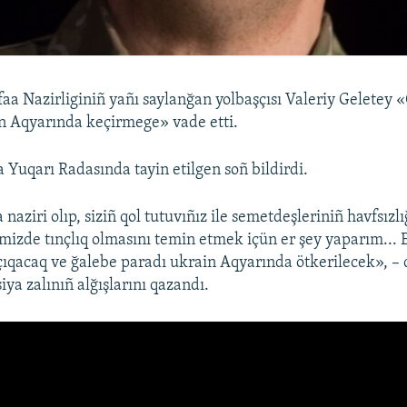
a Nazirliginiñ yañı saylanğan yolbaşçısı Valeriy Geletey 
n Aqyarında keçirmege» vade etti.
a Yuqarı Radasında tayin etilgen soñ bildirdi.
ziri olıp, siziñ qol tutuvıñız ile semetdeşleriniñ havfsızl
mizde tınçlıq olmasını temin etmek içün er şey yaparım...
çıqacaq ve ğalebe paradı ukrain Aqyarında ötkerilecek», – 
iya zalınıñ alğışlarını qazandı.