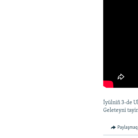
İyülniñ 3-de U
Geleteyni tayin
Paylaşmaq