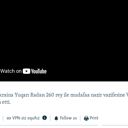
kraina Yuqarı Radası 260 rey ile mudafaa nazir vazifesine 
 etti.
VPN-siz oquñız
Follow us
Print