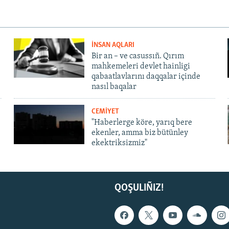
İNSAN AQLARI
Bir an – ve casussıñ. Qırım
mahkemeleri devlet hainligi
qabaatlavlarını daqqalar içinde
nasıl baqalar
CEMİYET
"Haberlerge köre, yarıq bere
ekenler, amma biz bütünley
ekektriksizmiz"
QOŞULIÑIZ!