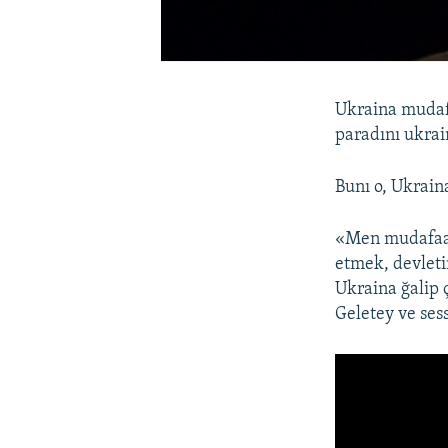
Ukraina mudafa
paradını ukrai
Bunı o, Ukrain
«Men mudafaa na
etmek, devleti
Ukraina ğalip 
Geletey ve sess