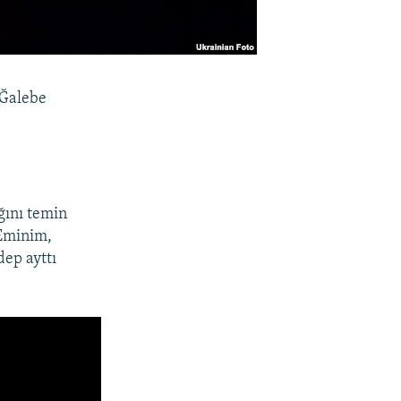
«Ğalebe
ığını temin
 Eminim,
dep ayttı