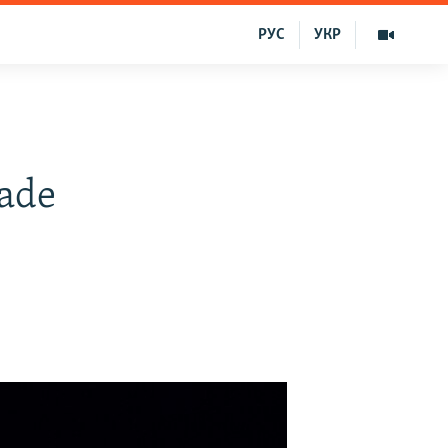
РУС
УКР
vade