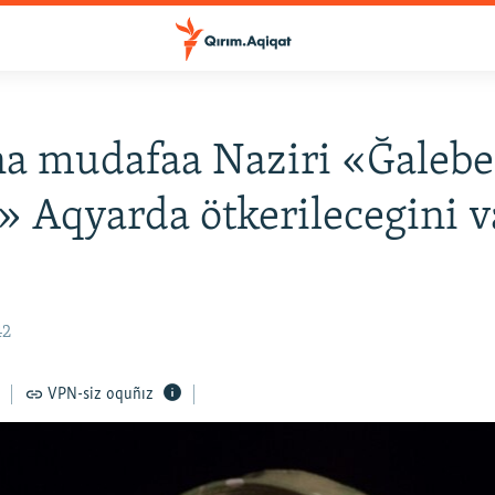
a mudafaa Naziri «Ğalebe
» Aqyarda ötkerilecegini 
42
VPN-siz oquñız