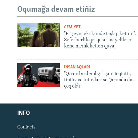
Oqumağa devam etiñiz
CEMİYET
"Er şeyni eki künde taşlap kettim".
Seferberlik qorqusı rusiyelilerni
kene memleketten quva
İNSAN AQLARI
"Qırım birdemligi" işini toqtattı,
tintüv ve tutuvlar ise Qırımda daa
çoq oldı
Русский
INFO
Українською
Contacts
QOŞULIÑIZ!