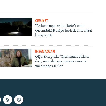
CEMİYET
"Er kes qaça, er kes kete": cenk
Qırımdaki Rusiye turistlerine nasıl
barıp yetti
İNSAN AQLARI
Olğa Skrıpnık: "Qırım azat etilsin
dep, insanlar yarıqsız ve suvsuz
yaşamağa azırlar"