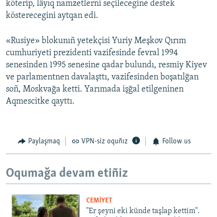
köterip, lâyıq namzetlerni seçilecegine destek
kösterecegini aytqan edi.
«Rusiye» blokunıñ yetekçisi Yuriy Meşkov Qırım
cumhuriyeti prezidenti vazifesinde fevral 1994
senesinden 1995 senesine qadar bulundı, resmiy Kiyev
ve parlamentnen davalaşttı, vazifesinden boşatılğan
soñ, Moskvağa ketti. Yarımada işğal etilgeninen
Aqmescitke qayttı.
Paylaşmaq
VPN-siz oquñız
Follow us
Oqumağa devam etiñiz
CEMİYET
"Er şeyni eki künde taşlap kettim".