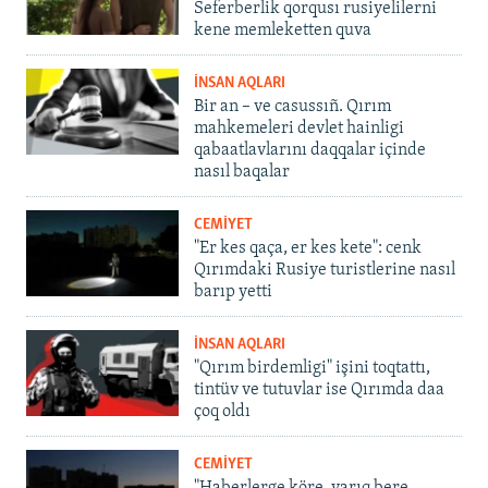
Seferberlik qorqusı rusiyelilerni
kene memleketten quva
İNSAN AQLARI
Bir an – ve casussıñ. Qırım
mahkemeleri devlet hainligi
qabaatlavlarını daqqalar içinde
nasıl baqalar
CEMİYET
"Er kes qaça, er kes kete": cenk
Qırımdaki Rusiye turistlerine nasıl
barıp yetti
İNSAN AQLARI
"Qırım birdemligi" işini toqtattı,
tintüv ve tutuvlar ise Qırımda daa
çoq oldı
CEMİYET