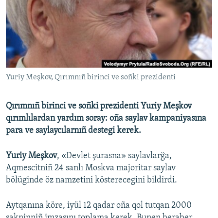
Русский
Українською
QOŞULIÑIZ!
Yuriy Meşkov, Qırımnıñ birinci ve soñki prezidenti
Qırımnıñ birinci ve soñki prezidenti Yuriy Meşkov
RFE/RS bütün saytları
qırımlılardan yardım soray: oña saylav kampaniyasına
para ve saylaycılarnıñ destegi kerek.
Yuriy Meşkov
, «Devlet şurasna» saylavlarğa,
Aqmescitniñ 24 sanlı Moskva majoritar saylav
bölüginde öz namzetini kösterecegini bildirdi.
Aytqanına köre, iyül 12 qadar oña qol tutqan 2000
sakninniñ imzasını toplama kerek. Bunen beraber,