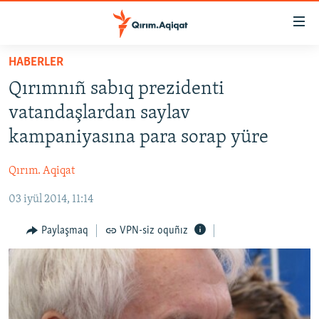
Link
açıqlığı
Esas
HABERLER
mündericege
HABERLER
Qırımnıñ sabıq prezidenti
qaytmaq
SİYASET
Baş
vatandaşlardan saylav
İQTİSADİYAT
navigatsiyağa
kampaniyasına para sorap yüre
qaytmaq
CEMİYET
Qıdıruvğa
Qırım. Aqiqat
MEDENİYET
qaytmaq
03 iyül 2014, 11:14
İNSAN AQLARI
VİDEO
Paylaşmaq
VPN-siz oquñız
SÜRET
BLOGLAR
FİKİR