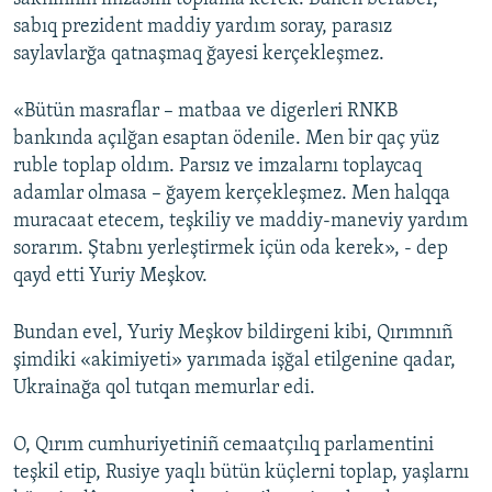
sabıq prezident maddiy yardım soray, parasız
saylavlarğa qatnaşmaq ğayesi kerçekleşmez.
«Bütün masraflar – matbaa ve digerleri RNKB
bankında açılğan esaptan ödenile. Men bir qaç yüz
ruble toplap oldım. Parsız ve imzalarnı toplaycaq
adamlar olmasa – ğayem kerçekleşmez. Men halqqa
muracaat etecem, teşkiliy ve maddiy-maneviy yardım
sorarım. Ştabnı yerleştirmek içün oda kerek», - dep
qayd etti Yuriy Meşkov.
Bundan evel, Yuriy Meşkov bildirgeni kibi, Qırımnıñ
şimdiki «akimiyeti» yarımada işğal etilgenine qadar,
Ukrainağa qol tutqan memurlar edi.
O, Qırım cumhuriyetiniñ cemaatçılıq parlamentini
teşkil etip, Rusiye yaqlı bütün küçlerni toplap, yaşlarnı