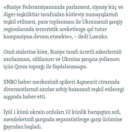
«Rusiye Federatsiyasınında parlament, siyasiy küç ve
Русский
diger teşkilâtlar tarafından kütleviy numayışlarnıñ
Українською
teşkil etilmesi, para toplanması ile Ukrainanıñ şarqiy
regionlarında terroristik areketlerge qol tutuv
kampaniyası devam etmekte», – dedi Lısenko.
QOŞULIÑIZ!
Onıñ sözlerine köre, Rusiye tarafı ücretli askerlerniñ
azırlanması, silâlanuvı ve Ukraina şarqına yollanuvı
RFE/RS bütün saytları
içün Qırım toprağı ile faydalanmaqta.
SNBO haber merkeziniñ spikeri Aqmescit civarında
diversantlarnıñ azırlav arbiy bazasınıñ teşkil etilecegi
aqqında haber etti.
İyül 1 künü ukrain orduları 10 künlik barışıqtan soñ,
memleketniñ şarqında separatistlerge qarşı ücümine
ğayrıdan başladı.