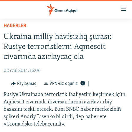
Link
açıqlığı
Esas
HABERLER
mündericege
HABERLER
Ukraina milliy havfsızlıq şurası:
qaytmaq
SİYASET
Baş
Rusiye terroristlerni Aqmescit
İQTİSADİYAT
navigatsiyağa
civarında azırlaycaq ola
qaytmaq
CEMİYET
Qıdıruvğa
02 iyül 2014, 16:06
MEDENİYET
qaytmaq
Paylaşmaq
VPN-siz oquñız
İNSAN AQLARI
Rusiye Ukrainada terroristik faaliyetini keçirmek içün
VİDEO
Aqmescit civarında diversantlarnıñ azırlav arbiy
SÜRET
bazasını teşkil etecek. Bunı SNBO haber merkeziniñ
BLOGLAR
spikeri Andriy Lısenko bildirdi, dep haber ete
«Gromadske telebaçennâ».
FİKİR