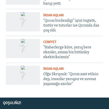
barıp yetti
İNSAN AQLARI
"Qırım birdemligi" işini toqtattı,
tintüv ve tutuvlar ise Qırımda daa
çoq oldı
CEMİYET
"Haberlerge köre, yarıq bere
ekenler, amma biz bütünley
ekektriksizmiz"
İNSAN AQLARI
Olğa Skrıpnık: "Qırım azat etilsin
dep, insanlar yarıqsız ve suvsuz
yaşamağa azırlar"
QOŞULIÑIZ!