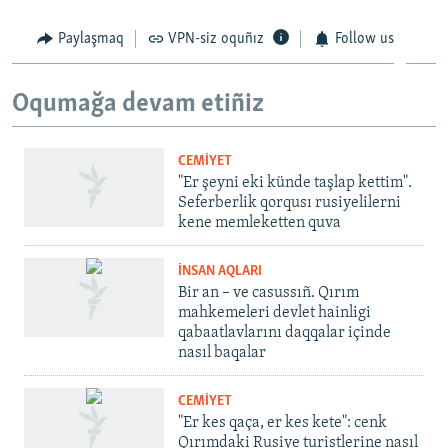
Paylaşmaq
VPN-siz oquñız
Follow us
Oqumağa devam etiñiz
CEMİYET
"Er şeyni eki künde taşlap kettim".
Seferberlik qorqusı rusiyelilerni
kene memleketten quva
İNSAN AQLARI
Bir an – ve casussıñ. Qırım
mahkemeleri devlet hainligi
qabaatlavlarını daqqalar içinde
nasıl baqalar
CEMİYET
"Er kes qaça, er kes kete": cenk
Qırımdaki Rusiye turistlerine nasıl