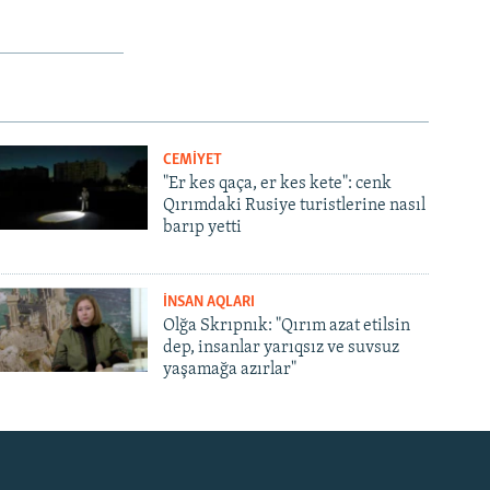
CEMİYET
"Er kes qaça, er kes kete": cenk
Qırımdaki Rusiye turistlerine nasıl
barıp yetti
İNSAN AQLARI
Olğa Skrıpnık: "Qırım azat etilsin
dep, insanlar yarıqsız ve suvsuz
yaşamağa azırlar"