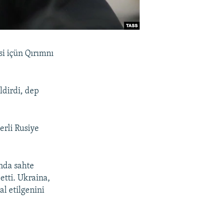
i içün Qırımnı
ldirdi, dep
erli Rusiye
nda sahte
etti. Ukraina,
al etilgenini