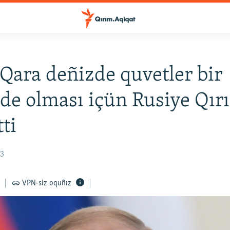
 Qara deñizde quvetler bir
de olması içün Rusiye Qır
tti
33
VPN-siz oquñız