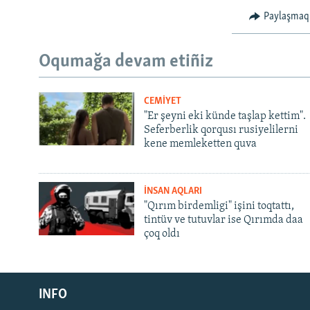
Paylaşmaq
Oqumağa devam etiñiz
CEMİYET
"Er şeyni eki künde taşlap kettim".
Seferberlik qorqusı rusiyelilerni
kene memleketten quva
İNSAN AQLARI
"Qırım birdemligi" işini toqtattı,
tintüv ve tutuvlar ise Qırımda daa
çoq oldı
Русский
INFO
Українською