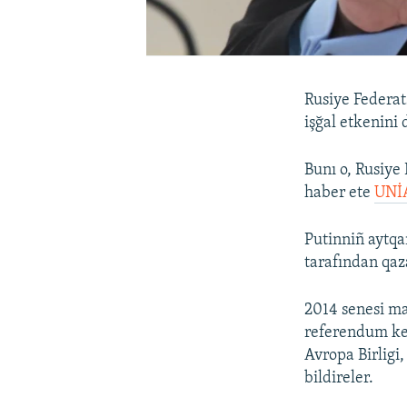
Rusiye Federat
işğal etkenini 
Bunı o, Rusiye 
haber ete
UNİ
Putinniñ aytqa
tarafından qaza
2014 senesi ma
referendum keç
Avropa Birligi
bildireler.