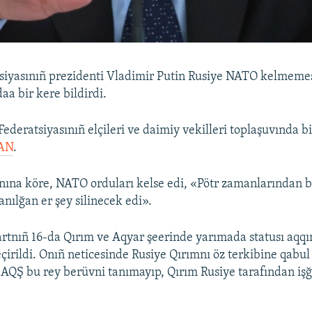
siyasınıñ prezidenti Vladimir Putin Rusiye NATO kelmemes
daa bir kere bildirdi.
Federatsiyasınıñ elçileri ve daimiy vekilleri toplaşuvında bi
AN
.
nına köre, NATO orduları kelse edi, «Pötr zamanlarından b
nılğan er şey silinecek edi».
rtnıñ 16-da Qırım ve Aqyar şeerinde yarımada statusı aqqı
irildi. Onıñ neticesinde Rusiye Qırımnı öz terkibine qabul 
, AQŞ bu rey berüvni tanımayıp, Qırım Rusiye tarafından işğ