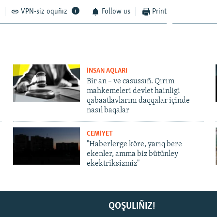
VPN-siz oquñız
Follow us
Print
İNSAN AQLARI
Bir an – ve casussıñ. Qırım
mahkemeleri devlet hainligi
qabaatlavlarını daqqalar içinde
nasıl baqalar
CEMİYET
"Haberlerge köre, yarıq bere
ekenler, amma biz bütünley
ekektriksizmiz"
QOŞULIÑIZ!