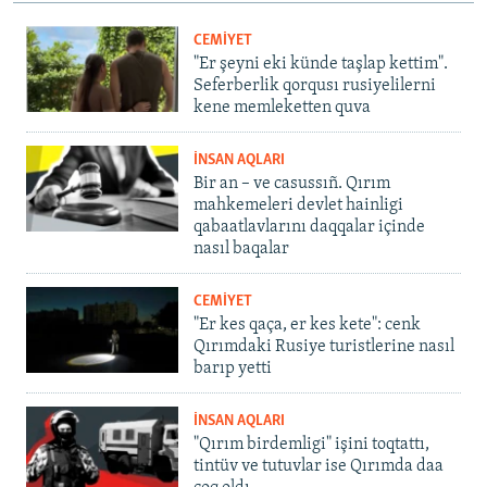
CEMİYET
"Er şeyni eki künde taşlap kettim".
Seferberlik qorqusı rusiyelilerni
kene memleketten quva
İNSAN AQLARI
Bir an – ve casussıñ. Qırım
mahkemeleri devlet hainligi
qabaatlavlarını daqqalar içinde
nasıl baqalar
CEMİYET
"Er kes qaça, er kes kete": cenk
Qırımdaki Rusiye turistlerine nasıl
barıp yetti
İNSAN AQLARI
"Qırım birdemligi" işini toqtattı,
tintüv ve tutuvlar ise Qırımda daa