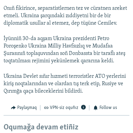
Onıñ fikirince, separatistlernen tez ve cüratnen areket
etmeli. Ukraina şarqındaki zıddiyetni bir de bir
diplomatik usullar al etemez, dep tüşüne Cemilev.
İyünniñ 30-da aqşam Ukraina prezidenti Petro
Poroşenko Ukraina Milliy Havfsızlıq ve Mudafaa
Şurasınıñ toplaşuvından soñ Donbassta bir taraflı ateş
toqtatılması rejimini yekünlemek qararına keldi.
Ukraina Devlet sıñır hızmeti terroristler ATO yerlerini
kiriş noqtalarından ve olardan tış terk etip, Rusiye ve
Qırımğa qaça bileceklerini bildirdi.
Paylaşmaq
VPN-siz oquñız
Follow us
Oqumağa devam etiñiz