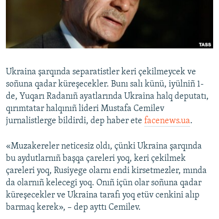
Русский
Українською
QOŞULIÑIZ!
Ukraina şarqında separatistler keri çekilmeycek ve
soñuna qadar küreşecekler. Bunı salı künü, iyülniñ 1-
de, Yuqarı Radanıñ ayatlarında Ukraina halq deputatı,
RFE/RS bütün saytları
qırımtatar halqınıñ lideri Mustafa Cemilev
jurnalistlerge bildirdi, dep haber ete
facenews.ua
.
«Muzakereler neticesiz oldı, çünki Ukraina şarqında
bu aydutlarnıñ başqa çareleri yoq, keri çekilmek
çareleri yoq, Rusiyege olarnı endi kirsetmezler, mında
da olarnıñ kelecegi yoq. Onıñ içün olar soñuna qadar
küreşecekler ve Ukraina tarafı yoq etüv cenkini alıp
barmaq kerek», – dep ayttı Cemilev.