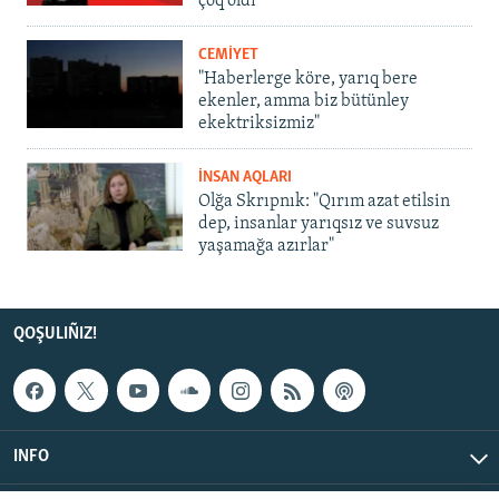
çoq oldı
CEMİYET
"Haberlerge köre, yarıq bere
ekenler, amma biz bütünley
ekektriksizmiz"
İNSAN AQLARI
Olğa Skrıpnık: "Qırım azat etilsin
dep, insanlar yarıqsız ve suvsuz
yaşamağa azırlar"
QOŞULIÑIZ!
INFO